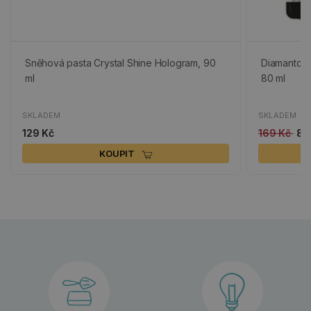
Sněhová pasta Crystal Shine Hologram, 90
Diamantová
ml
80 ml
SKLADEM
SKLADEM
129 Kč
169 Kč
85
KOUPIT