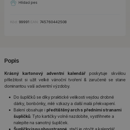
Hlídací pes
Kód:
99991
EAN:
745760442508
Popis
Krásný kartonový adventní kalendář
poskytuje skvělou
příležitost si užít velké vánoční tvoření & zaručeně se stane
dominantou vaší adventní výzdoby.
Do šuplíčků se díky praktické velikosti vejdou drobné
dárky, bonbónky, milé vzkazy a další malá překvapení.
Balení obsahuje i
předtištěný arch s předními stranami
šuplíčků
. Tyto kartičky volně nazdobíte, vystřihnete a
nalepíte na samotný šuplíček.
Šuplíčky jsou oboustranné
, stačí je otočit a kalendář