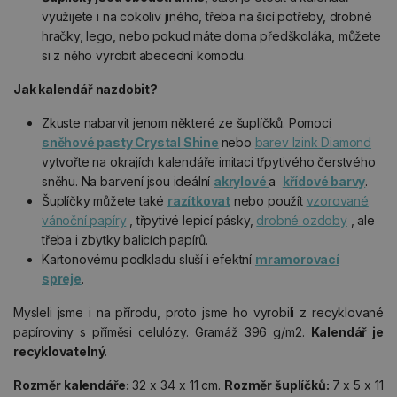
využijete i na cokoliv jiného, třeba na šicí potřeby, drobné
hračky, lego, nebo pokud máte doma předškoláka, můžete
si z něho vyrobit abecední komodu.
Jak kalendář nazdobit?
Zkuste nabarvit jenom některé ze šuplíčků. Pomocí
sněhové pasty Crystal Shine
nebo
barev Izink Diamond
vytvořte na okrajích kalendáře imitaci třpytivého čerstvého
sněhu. Na barvení jsou ideální
akrylové
a
křídové barvy
.
Šuplíčky můžete také
razítkovat
nebo použít
vzorované
vánoční papíry
, třpytivé lepicí pásky,
drobné ozdoby
, ale
třeba i zbytky balicích papírů.
Kartonovému podkladu sluší i efektní
mramorovací
spreje
.
Mysleli jsme i na přírodu, proto jsme ho vyrobili z recyklované
papíroviny s příměsi celulózy. Gramáž 396 g/m2.
Kalendář je
recyklovatelný
.
Rozměr kalendáře:
32 x 34 x 11 cm.
Rozměr šuplíčků:
7 x 5 x 11