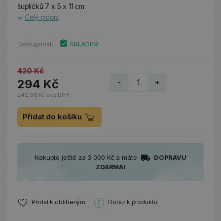
šuplíčků 7 x 5 x 11 cm.
Celý popis
Dostupnost:
SKLADEM
420 Kč
294 Kč
-
+
242,98 Kč bez DPH
Přidat do košíku
Nakupte ještě za 3 000 Kč a máte
DOPRAVU
ZDARMA!
Přidat k oblíbeným
Dotaz k produktu