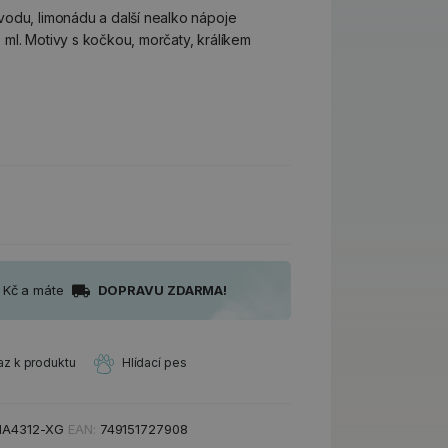
vodu, limonádu a další nealko nápoje
ml. Motivy s kočkou, morčaty, králíkem
0 Kč a máte
DOPRAVU ZDARMA!
az k produktu
Hlídací pes
A4312-XG
EAN:
749151727908