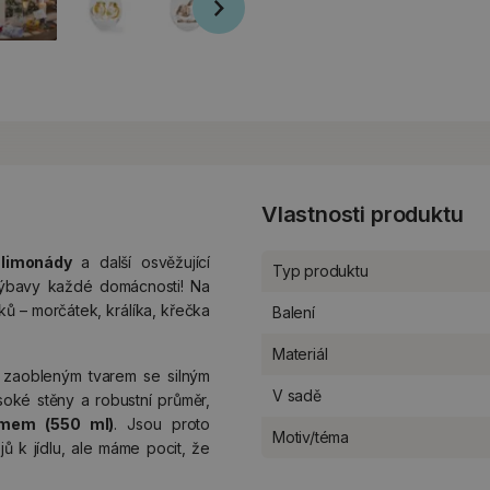
Vlastnosti produktu
 limonády
a další osvěžující
Typ produktu
výbavy každé domácnosti! Na
ků – morčátek, králíka, křečka
Balení
Materiál
ě zaobleným tvarem se silným
V sadě
oké stěny a robustní průměr,
emem (550 ml)
. Jsou proto
Motiv/téma
ů k jídlu, ale máme pocit, že