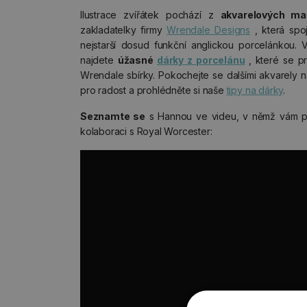
Ilustrace zvířátek pochází z
akvarelových ma
zakladatelky firmy
Wrendale Designs
, která spoj
nejstarší dosud funkční anglickou porcelánkou. V 
najdete
úžasné
dárky z porcelánu
, které se pr
Wrendale sbírky. Pokochejte se dalšími akvarely
pro radost a prohlédněte si naše
tipy na dárky
.
Seznamte se
s Hannou ve videu, v němž vám p
kolaboraci s Royal Worcester: