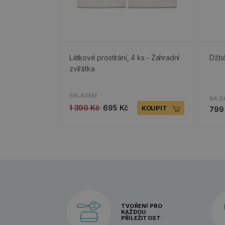
Látkové prostírání, 4 ks - Zahradní
Džbá
zvířátka
SKLADEM
NA D
1 390 Kč
695 Kč
KOUPIT
799
TVOŘENÍ PRO
KAŽDOU
PŘÍLEŽITOST