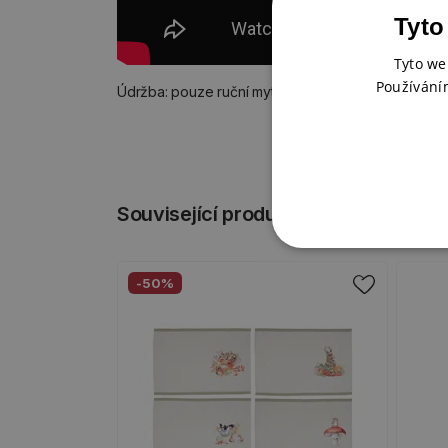
Tyto
Tyto we
Používání
Údržba: pouze ruční mytí
Související produkty
-50%