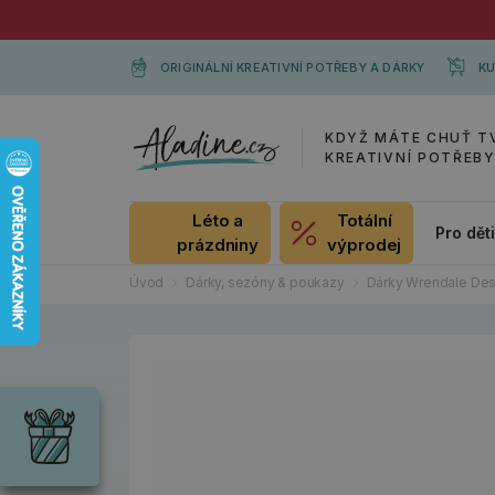
ORIGINÁLNÍ KREATIVNÍ POTŘEBY A DÁRKY
KU
KDYŽ MÁTE CHUŤ T
KREATIVNÍ POTŘEB
Léto a
Totální
Pro dět
prázdniny
výprodej
Úvod
Dárky, sezóny & poukazy
Dárky Wrendale Des
Dárky
Wrendale
Designs
Chci si vybrat
Radost pro
každou
příležitost