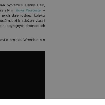
leb
výtvarnice Hanny Dale,
ila síly s
Royal Worcester
–
jejich stále rostoucí kolekci
ostě nabízí k založení vlastní
 na neobyčejných drobnostech
oví o projektu Wrendale a o