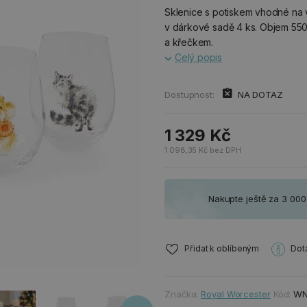
Sklenice s potiskem vhodné na 
v dárkové sadě 4 ks. Objem 550 
a křečkem.
Celý popis
Dostupnost:
NA DOTAZ
1 329 Kč
1 098,35 Kč bez DPH
Nakupte ještě za 3 00
Přidat k oblíbeným
Dot
Značka:
Royal Worcester
Kód:
WN