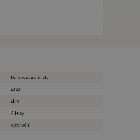
Dárkové předměty
sada
sklo
4 kusy
celoroční