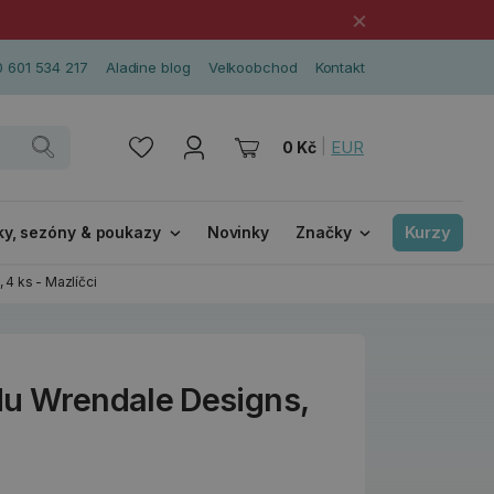
×
 601 534 217
Aladine blog
Velkoobchod
Kontakt
|
EUR
0 Kč
Kurzy
ky, sezóny & poukazy
Novinky
Značky
4 ks - Mazlíčci
du Wrendale Designs,