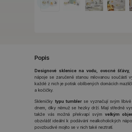
Popis
Designové sklenice na vodu, ovocné šťávy,
nápoje se zaručeně stanou milovanou součástí 
každé z nich je potisk oblíbených domácích mazlíč
a kočičky.
Skleničky
typu tumbler
se vyznačují svým líbiv
dnem, díky němuž se hezky drží. Mají středně vys
takže vás možná překvapí svým
velkým obj
obzvlášť ideální k podávání nealkoholických nápoj
povzbudivé mojito se v nich také neztratí.