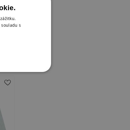
okie.
zážitku.
 souladu s