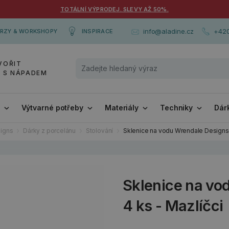
TOTÁLNÍ VÝPRODEJ. SLEVY AŽ 50%.
+420
info@aladine.cz
RZY & WORKSHOPY
INSPIRACE
VOŘIT
Y S NÁPADEM
i
Výtvarné potřeby
Materiály
Techniky
Dár
igns
Dárky z porcelánu
Stolování
Sklenice na vodu Wrendale Designs, 
Sklenice na vo
4 ks - Mazlíčci