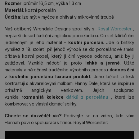
Rozměr:
průměr 16,5 cm, výška 1,3 cm
Materiál:
kostní porcelán
Údržba:
lze mýt v myčce a ohřívat v mikrovlnné troubě
Náš oblíbený Wrendale Designs spojil síly s
Royal Worcester
,
nejstarší dosud funkční anglickou porcelánkou. Co set talířků činí
jedinečným je jeho materiál –
kostní porcelán
. Jde o britský
vynález z 18. století, při jehož výrobě se do porcelánové směsi
přidává kostní popel, který ji činí vysoce odolnou, aniž by ji
zatěžoval. Vzniklé nádobí je proto
lehké a jemné
. Užité
materiály a náročnost tradičního výrobního procesu
dodnes činí
z kostního porcelánu luxusní produkt
. Jeho bělost a lesk
kontrastují s akvarelovými malbami Hanny Dale, která se inspiruje
primárně anglickým venkovem. Jejich spoluprací
vznikla
rozmanitá kolekce
dárků z porcelánu
, které lze
kombinovat ve vlastní domácí sbírky.
Chcete se dozvědět víc?
Podívejte se na video, kde vám
Hannah poví o spolupráci s firmou Royal Worcester: