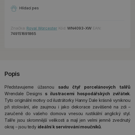
Hlídací pes
Značka:
Royal Worcester
Kód:
WN4093-XW
EAN:
749151691865
Popis
Představujeme úžasnou
sadu čtyř porcelánových talířů
Wrendale Designs
s ilustracemi hospodářských zvířátek
.
Tyto originální motivy od ilustrátorky Hanny Dale krásně vyniknou
při stolování, ale zaujmou i jako dekorace zavěšené na zdi –
zaručeně do vašeho domova vnesou rustikální anglický styl.
Talíře jsou skromnější velikosti a mají jen velmi jemně zvednutý
okraj – jsou tedy
ideální k servírování moučníků
.