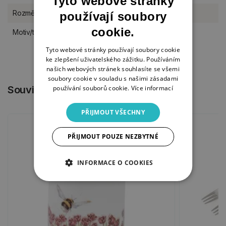
Tyto webové stránky
Rozměr
průměr 16,5 cm
používají soubory
cookie.
Motiv/téma
celoroční
Tyto webové stránky používají soubory cookie
ke zlepšení uživatelského zážitku. Používáním
našich webových stránek souhlasíte se všemi
soubory cookie v souladu s našimi zásadami
používání souborů cookie.
Více informací
Související produkty
PŘIJMOUT VŠECHNY
PŘIJMOUT POUZE NEZBYTNÉ
INFORMACE O COOKIES