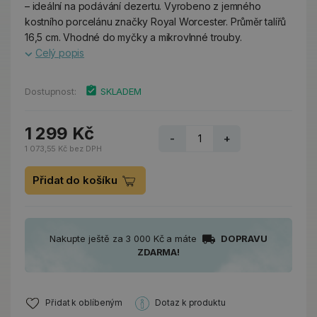
– ideální na podávání dezertu. Vyrobeno z jemného
kostního porcelánu značky Royal Worcester. Průměr talířů
16,5 cm. Vhodné do myčky a mikrovlnné trouby.
Celý popis
Dostupnost:
SKLADEM
1 299 Kč
-
+
1 073,55 Kč bez DPH
Přidat do košíku
Nakupte ještě za 3 000 Kč a máte
DOPRAVU
ZDARMA!
Přidat k oblíbeným
Dotaz k produktu