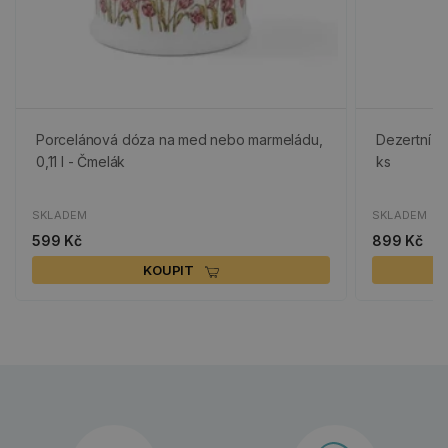
Porcelánová dóza na med nebo marmeládu,
Dezertní vi
0,11 l - Čmelák
ks
SKLADEM
SKLADEM
599 Kč
899 Kč
KOUPIT