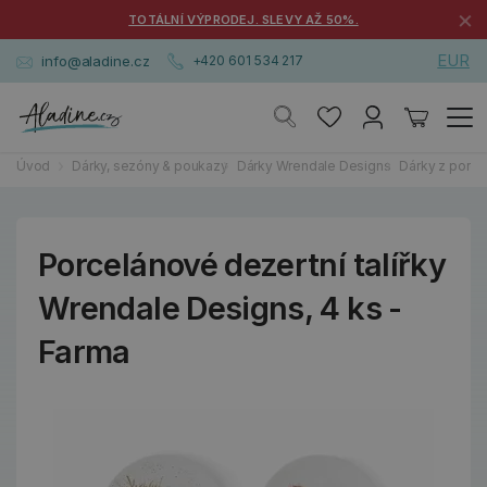
×
TOTÁLNÍ VÝPRODEJ. SLEVY AŽ 50%.
EUR
info@aladine.cz
+420 601 534 217
Úvod
Dárky, sezóny & poukazy
Dárky Wrendale Designs
Dárky z porce
Porcelánové dezertní talířky
Wrendale Designs, 4 ks -
Farma