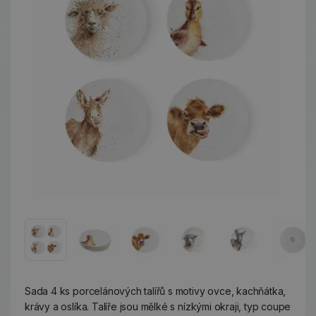
Sada 4 ks porcelánových talířů s motivy ovce, kachňátka,
krávy a oslíka. Talíře jsou mělké s nízkými okraji, typ coupe