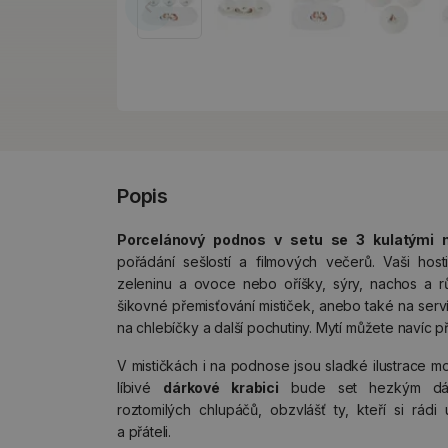
Popis
Porcelánový podnos v setu se 3 kulatými m
pořádání sešlostí a filmových večerů. Vaši hos
zeleninu a ovoce nebo oříšky, sýry, nachos a r
šikovné přemisťování mističek, anebo také na serví
na chlebíčky a další pochutiny. Mytí můžete navíc p
V mističkách i na podnose jsou sladké ilustrace mo
líbivé
dárkové krabici
bude set hezkým dárk
roztomilých chlupáčů, obzvlášť ty, kteří si rádi
a přáteli.