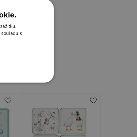
okie.
zážitku.
 souladu s