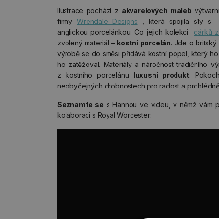
Ilustrace pochází z
akvarelových maleb
výtvarn
firmy
Wrendale Designs
, která spojila síly 
anglickou porcelánkou. Co jejich kolekci
dárků z
zvolený materiál –
kostní porcelán
. Jde o britský 
výrobě se do směsi přidává kostní popel, který ho
ho zatěžoval. Materiály a náročnost tradičního v
z kostního porcelánu
luxusní produkt
. Pokoch
neobyčejných drobnostech pro radost a prohlédně
Seznamte se
s Hannou ve videu, v němž vám p
kolaboraci s Royal Worcester: