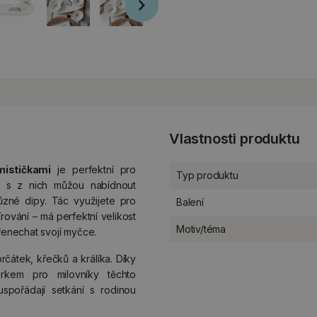
Vlastnosti produktu
ističkami
je perfektní pro
Typ produktu
ti s z nich můžou nabídnout
ůzné dipy. Tác využijete pro
Balení
rování – má perfektní velikost
Motiv/téma
řenechat svojí myčce.
rčátek, křečků a králíka. Díky
em pro milovníky těchto
 uspořádají setkání s rodinou