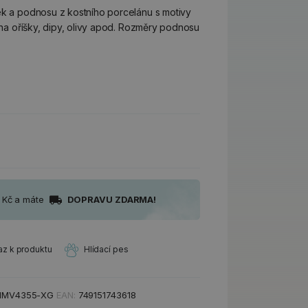
ek a podnosu z kostního porcelánu s motivy
í na oříšky, dipy, olivy apod. Rozměry podnosu
0 Kč a máte
DOPRAVU ZDARMA!
az k produktu
Hlídací pes
MV4355-XG
EAN:
749151743618