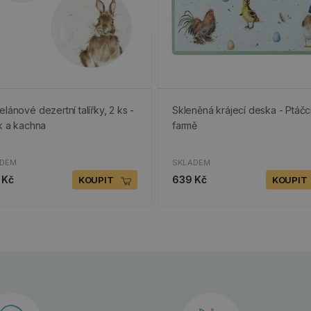
elánové dezertní talířky, 2 ks -
Skleněná krájecí deska - Ptáčc
ík a kachna
farmě
ADEM
SKLADEM
 Kč
639 Kč
KOUPIT
KOUPIT