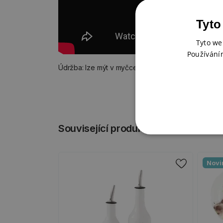
Tyto
Tyto we
Používání
Údržba: lze mýt v myčce a ohřívat v mikrovlnné tro
Související produkty
Novi