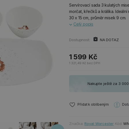
Servírovací sada 3 kulatých mis
morčat, křečků a králíka. Ideáln
30 x 15 cm, průměr misek 9 cm.
Celý popis
Dostupnost:
NA DOTAZ
1 599 Kč
1 321,49 Kč bez DPH
Nakupte ještě za 3 00
Přidat k oblíbeným
Dot
Značka:
Royal Worcester
Kód:
WN