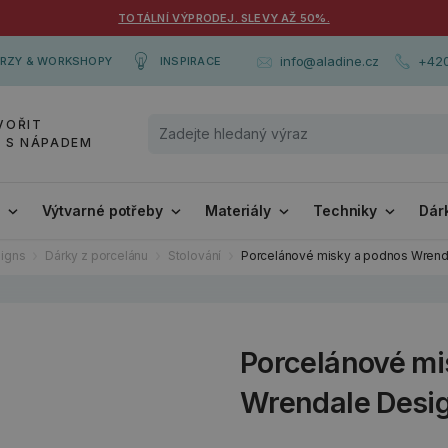
TOTÁLNÍ VÝPRODEJ. SLEVY AŽ 50%.
+420
info@aladine.cz
RZY & WORKSHOPY
INSPIRACE
VOŘIT
Y S NÁPADEM
i
Výtvarné potřeby
Materiály
Techniky
Dár
igns
Dárky z porcelánu
Stolování
Porcelánové misky a podnos Wrend
Porcelánové mi
Wrendale Desig