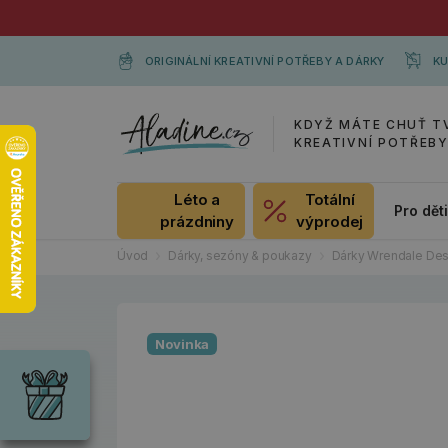
ORIGINÁLNÍ KREATIVNÍ POTŘEBY A DÁRKY
KU
KDYŽ MÁTE CHUŤ T
KREATIVNÍ POTŘEB
Léto a
Totální
Pro dět
prázdniny
výprodej
Úvod
Dárky, sezóny & poukazy
Dárky Wrendale Des
Dárky
Novinka
Wrendale
Designs
Chci si vybrat
Radost pro
každou
příležitost