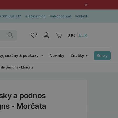
×
 601 534 217
Aladine blog
Velkoobchod
Kontakt
|
EUR
0 Kč
Kurzy
ky, sezóny & poukazy
Novinky
Značky
ale Designs - Morčata
sky a podnos
ns - Morčata