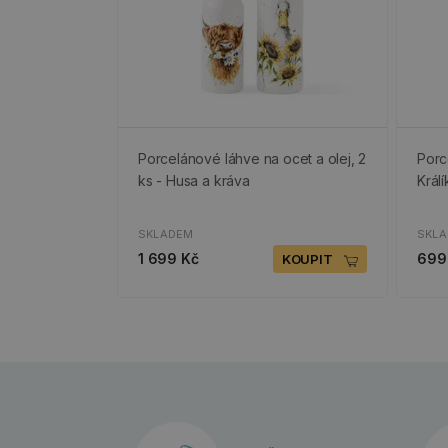
Porcelánové láhve na ocet a olej, 2
Porc
ks - Husa a kráva
Král
SKLADEM
SKL
1 699 Kč
699
KOUPIT