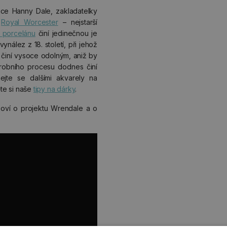
ice Hanny Dale, zakladatelky
s
Royal Worcester
– nejstarší
 porcelánu
činí jedinečnou je
vynález z 18. století, při jehož
 činí vysoce odolným, aniž by
ýrobního procesu dodnes činí
ejte se dalšími akvarely na
te si naše
tipy na dárky
.
oví o projektu Wrendale a o