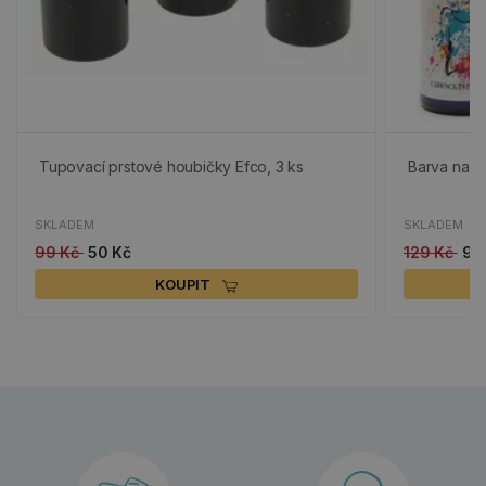
Tupovací prstové houbičky Efco, 3 ks
Barva na te
SKLADEM
SKLADEM
99 Kč
50 Kč
129 Kč
90
KOUPIT