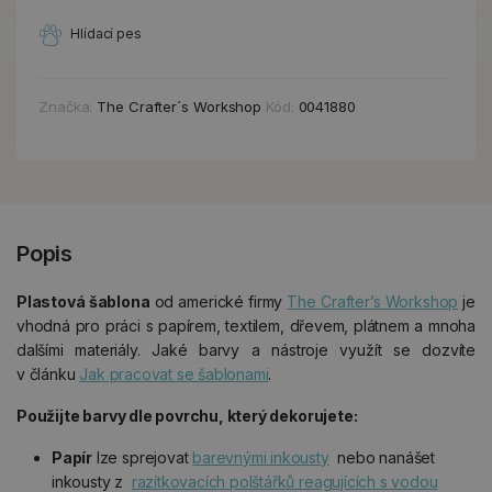
Hlídací pes
Značka:
The Crafter´s Workshop
Kód:
0041880
Popis
Plastová šablona
od americké firmy
The Crafter’s Workshop
je
vhodná pro práci s papírem, textilem, dřevem, plátnem a mnoha
dalšími materiály. Jaké barvy a nástroje využít se dozvíte
v článku
Jak pracovat se šablonami
.
Použijte barvy dle povrchu, který dekorujete:
Papír
lze sprejovat
barevnými inkousty
nebo nanášet
inkousty z
razítkovacích polštářků reagujících s vodou