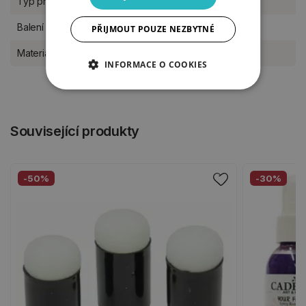
Typ produktu
Šablony
Balení
kus
PŘIJMOUT POUZE NEZBYTNÉ
Materiál
plast
INFORMACE O COOKIES
Související produkty
-50%
-30%