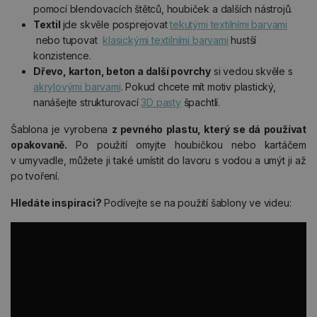
pomocí blendovacích štětců, houbiček a dalších nástrojů.
Textil
jde skvěle posprejovat
tekutými textilními barvami
nebo tupovat
klasickými textilními barvami
hustší
konzistence.
Dřevo, karton, beton a další povrchy
si vedou skvěle s
akrylovými barvami
. Pokud chcete mít motiv plastický,
nanášejte strukturovací
3D pasty
špachtlí.
Šablona je vyrobena
z pevného plastu, který se dá používat
opakovaně.
Po použití omyjte houbičkou nebo kartáčem
v umyvadle, můžete ji také umístit do lavoru s vodou a umýt ji až
po tvoření.
Hledáte inspiraci?
Podívejte se na použití šablony ve videu: