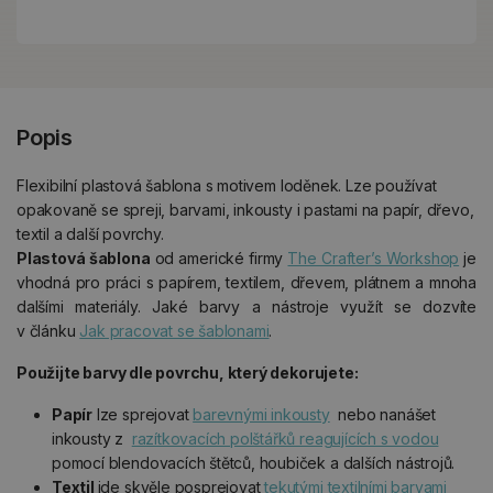
Popis
Flexibilní plastová šablona s motivem loděnek. Lze používat
opakovaně se spreji, barvami, inkousty i pastami na papír, dřevo,
textil a další povrchy.
Plastová šablona
od americké firmy
The Crafter’s Workshop
je
vhodná pro práci s papírem, textilem, dřevem, plátnem a mnoha
dalšími materiály. Jaké barvy a nástroje využít se dozvíte
v článku
Jak pracovat se šablonami
.
Použijte barvy dle povrchu, který dekorujete:
Papír
lze sprejovat
barevnými inkousty
nebo nanášet
inkousty z
razítkovacích polštářků reagujících s vodou
pomocí blendovacích štětců, houbiček a dalších nástrojů.
Textil
jde skvěle posprejovat
tekutými textilními barvami