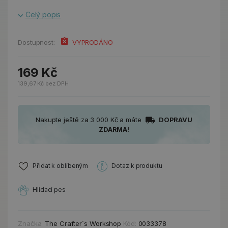
Celý popis
Dostupnost:
VYPRODÁNO
169 Kč
139,67 Kč bez DPH
Nakupte ještě za 3 000 Kč a máte
DOPRAVU
ZDARMA!
Přidat k oblíbeným
Dotaz k produktu
Hlídací pes
Značka:
The Crafter´s Workshop
Kód:
0033378