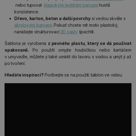
nebo tupovat
klasickými textilními barvami
hustší
konzistence.
Dřevo, karton, beton a další povrchy
si vedou skvěle s
akrylovými barvami
. Pokud chcete mít motiv plastický,
nanášejte strukturovací
3D pasty
špachtlí.
Šablona je vyrobena
z pevného plastu, který se dá používat
opakovaně.
Po použití omyjte houbičkou nebo kartáčem
v umyvadle, můžete ji také umístit do lavoru s vodou a umýt ji až
po tvoření.
Hledáte inspiraci?
Podívejte se na použití šablon ve videu: