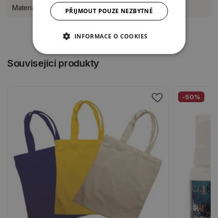
Materiál
plast
PŘIJMOUT POUZE NEZBYTNÉ
INFORMACE O COOKIES
Související produkty
-50%