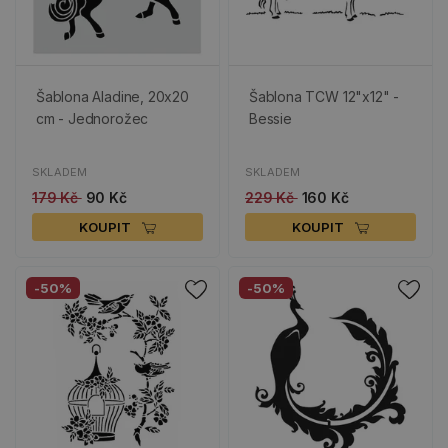
Šablona Aladine, 20x20
Šablona TCW 12"x12" -
cm - Jednorožec
Bessie
SKLADEM
SKLADEM
179 Kč
90 Kč
229 Kč
160 Kč
KOUPIT
KOUPIT
-50%
-50%