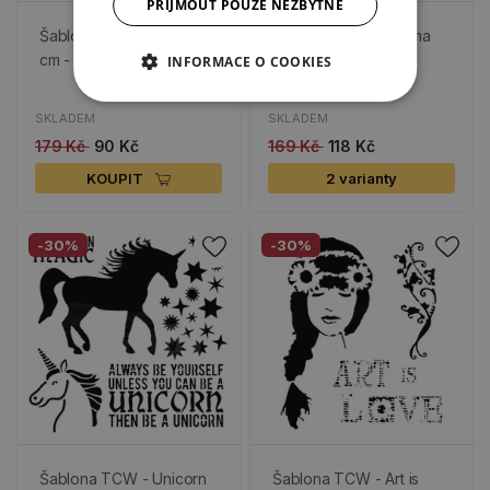
PŘIJMOUT POUZE NEZBYTNÉ
Šablona Aladine, 28x28
Šablona TCW - Drama
cm - Tukan
Llama
INFORMACE O COOKIES
SKLADEM
SKLADEM
179 Kč
90 Kč
169 Kč
118 Kč
KOUPIT
2 varianty
-30%
-30%
Šablona TCW - Unicorn
Šablona TCW - Art is