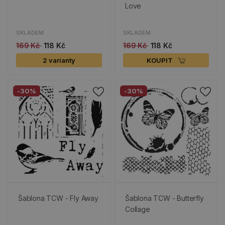
Love
SKLADEM
SKLADEM
169 Kč
118 Kč
169 Kč
118 Kč
2 varianty
KOUPIT
-30%
-30%
Šablona TCW - Fly Away
Šablona TCW - Butterfly
Collage