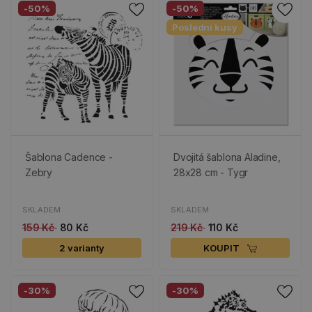
-50%
-50%
Poslední kusy
Šablona Cadence -
Dvojitá šablona Aladine,
Zebry
28x28 cm - Tygr
SKLADEM
SKLADEM
159 Kč
80 Kč
219 Kč
110 Kč
2 varianty
KOUPIT
-30%
-30%