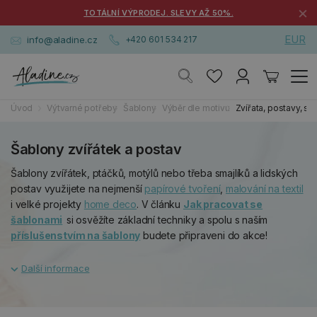
×
TOTÁLNÍ VÝPRODEJ. SLEVY AŽ 50%.
EUR
info@aladine.cz
+420 601 534 217
Úvod
Výtvarné potřeby
Šablony
Výběr dle motivu
Zvířata, postavy, sma
Šablony zvířátek a postav
Šablony zvířátek, ptáčků, motýlů nebo třeba smajlíků a lidských
postav využijete na nejmenší
papírové tvoření
,
malování na textil
i velké projekty
home deco
. V článku
Jak pracovat se
šablonami
si osvěžíte základní techniky a spolu s naším
příslušenstvím na šablony
budete připraveni do akce!