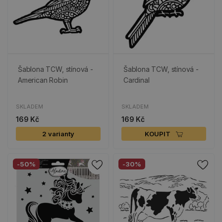
Šablona TCW, stínová -
Šablona TCW, stínová -
American Robin
Cardinal
SKLADEM
SKLADEM
169 Kč
169 Kč
2 varianty
KOUPIT
-50%
-30%