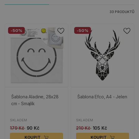
33 PRODUKTŮ
-50%
-50%
Šablona Aladine, 28x28
Šablona Efco, A4 - Jelen
cm - Smajlík
SKLADEM
SKLADEM
179 Kč
90 Kč
210 Kč
105 Kč
KOUPIT
KOUPIT