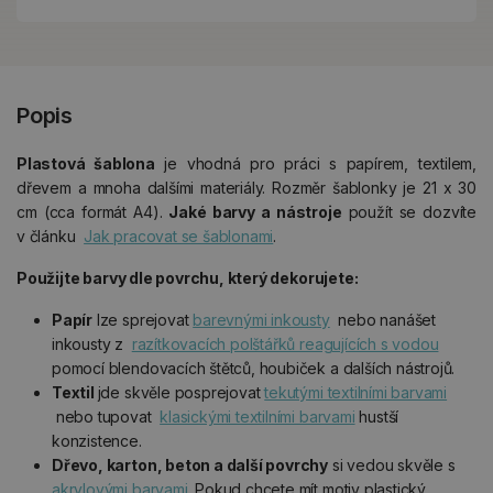
Popis
Plastová šablona
je vhodná pro práci s papírem, textilem,
dřevem a mnoha dalšími materiály. Rozměr šablonky je 21 x 30
cm (cca formát A4).
Jaké
barvy a nástroje
použít se dozvíte
v článku
Jak pracovat se šablonami
.
Použijte barvy dle povrchu, který dekorujete:
Papír
lze sprejovat
barevnými inkousty
nebo nanášet
inkousty z
razítkovacích polštářků reagujících s vodou
pomocí blendovacích štětců, houbiček a dalších nástrojů.
Textil
jde skvěle posprejovat
tekutými textilními barvami
nebo tupovat
klasickými textilními barvami
hustší
konzistence.
Dřevo, karton, beton a další povrchy
si vedou skvěle s
akrylovými barvami
. Pokud chcete mít motiv plastický,