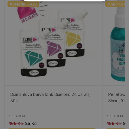
Poslední kusy
Doporučuj
Diamantová barva Izink Diamond 24 Carats,
Perleťová 
80 ml
Shine, 100 
SKLADEM
SKLADEM
169 Kč
85 Kč
169 Kč
85