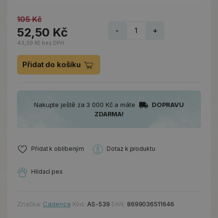
105 Kč
52,50 Kč
-
+
43,39 Kč bez DPH
Přidat do košíku
Nakupte ještě za 3 000 Kč a máte
DOPRAVU
ZDARMA!
Přidat k oblíbeným
Dotaz k produktu
Hlídací pes
Značka:
Cadence
Kód:
AS-539
EAN:
8699036511646