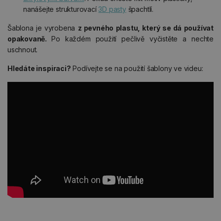
nanášejte strukturovací
3D pasty
špachtlí.
Šablona je vyrobena
z pevného plastu, který se dá používat
opakovaně.
Po každém použití pečlivě vyčistěte a nechte
uschnout.
Hledáte inspiraci?
Podívejte se na použití šablony ve videu: