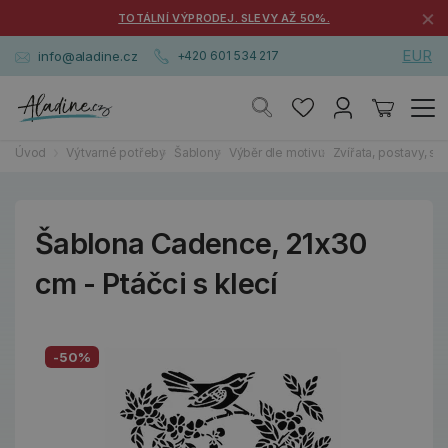
×
TOTÁLNÍ VÝPRODEJ. SLEVY AŽ 50%.
EUR
info@aladine.cz
+420 601 534 217
Úvod
Výtvarné potřeby
Šablony
Výběr dle motivu
Zvířata, postavy, sma
Šablona Cadence, 21x30
cm - Ptáčci s klecí
-50%