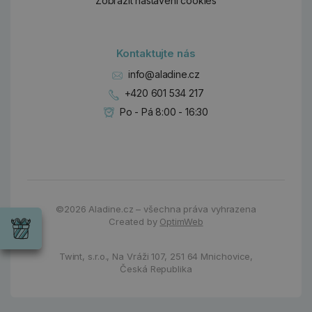
Zobrazit nastavení cookies
Kontaktujte nás
info@aladine.cz
+420 601 534 217
Po - Pá 8:00 - 16:30
Dárky
©2026
Aladine.cz – všechna práva vyhrazena
Wrendale
Created by
OptimWeb
Designs
Chci si vybrat
Radost pro
každou
Twint, s.r.o.,
Na Vráži 107
,
251 64 Mnichovice,
příležitost
Česká Republika