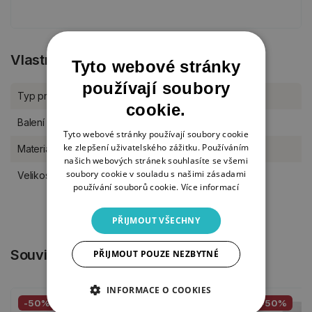
Vlastnosti produktu
Tyto webové stránky
používají soubory
Typ produktu
Šablony
cookie.
Balení
kus
Tyto webové stránky používají soubory cookie
ke zlepšení uživatelského zážitku. Používáním
Materiál
plast
našich webových stránek souhlasíte se všemi
soubory cookie v souladu s našimi zásadami
Velikost šablony
A4
používání souborů cookie.
Více informací
PŘIJMOUT VŠECHNY
Související produkty
PŘIJMOUT POUZE NEZBYTNÉ
INFORMACE O COOKIES
-50%
-50%