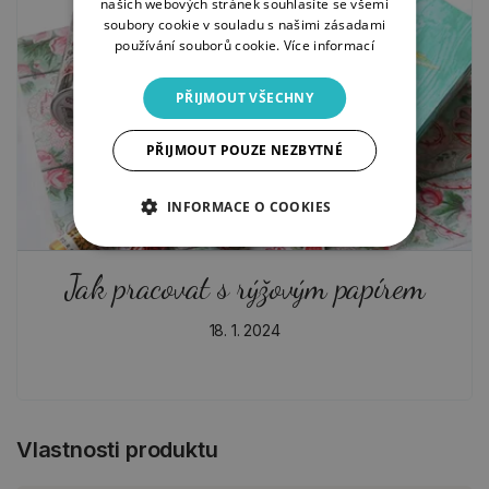
našich webových stránek souhlasíte se všemi
soubory cookie v souladu s našimi zásadami
používání souborů cookie.
Více informací
PŘIJMOUT VŠECHNY
PŘIJMOUT POUZE NEZBYTNÉ
INFORMACE O COOKIES
Jak pracovat s rýžovým papírem
18. 1. 2024
Vlastnosti produktu