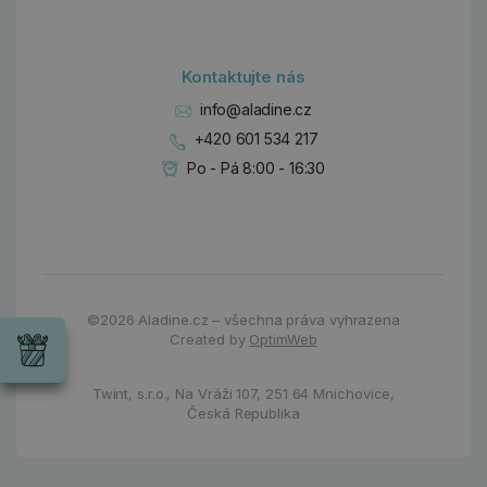
Kontaktujte nás
info@aladine.cz
+420 601 534 217
Po - Pá 8:00 - 16:30
Dárky
©2026
Aladine.cz – všechna práva vyhrazena
Wrendale
Created by
OptimWeb
Designs
Chci si vybrat
Radost pro
každou
Twint, s.r.o.,
Na Vráži 107
,
251 64 Mnichovice,
příležitost
Česká Republika