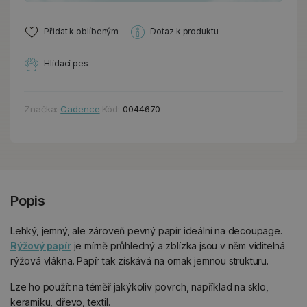
Přidat k oblíbeným
Dotaz k produktu
Hlídací pes
Značka:
Cadence
Kód:
0044670
Popis
Lehký, jemný, ale zároveň pevný papír ideální na decoupage.
Rýžový papír
je mírně průhledný a zblízka jsou v něm viditelná
rýžová vlákna. Papír tak získává na omak jemnou strukturu.
Lze ho použít na téměř jakýkoliv povrch, například na sklo,
keramiku, dřevo, textil.