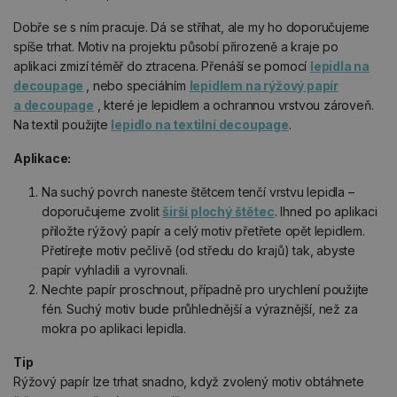
Dobře se s ním pracuje. Dá se stříhat, ale my ho doporučujeme
spíše trhat. Motiv na projektu působí přirozeně a kraje po
aplikaci zmizí téměř do ztracena. Přenáší se pomocí
lepidla na
decoupage
, nebo speciálním
lepidlem na rýžový papír
a decoupage
, které je lepidlem a ochrannou vrstvou zároveň.
Na textil použijte
lepidlo na textilní decoupage
.
Aplikace:
Na suchý povrch naneste štětcem tenčí vrstvu lepidla –
doporučujeme zvolit
širší plochý štětec
. Ihned po aplikaci
přiložte rýžový papír a celý motiv přetřete opět lepidlem.
Přetírejte motiv pečlivě (od středu do krajů) tak, abyste
papír vyhladili a vyrovnali.
Nechte papír proschnout, případně pro urychlení použijte
fén. Suchý motiv bude průhlednější a výraznější, než za
mokra po aplikaci lepidla.
Tip
Rýžový papír lze trhat snadno, když zvolený motiv obtáhnete