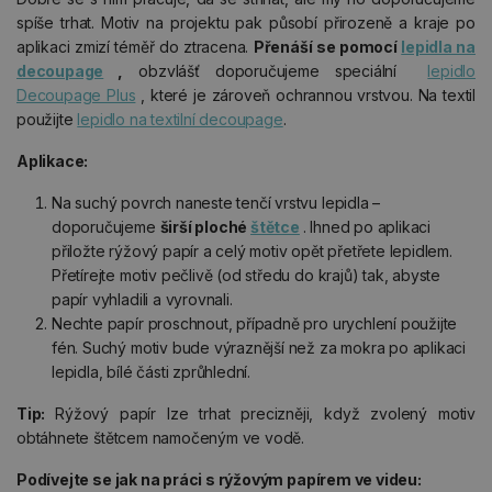
spíše trhat. Motiv na projektu pak působí přirozeně a kraje po
aplikaci zmizí téměř do ztracena.
Přenáší se pomocí
lepidla na
decoupage
,
obzvlášť doporučujeme speciální
lepidlo
Decoupage Plus
, které je zároveň ochrannou vrstvou. Na textil
použijte
lepidlo na textilní decoupage
.
Aplikace:
Na suchý povrch naneste tenčí vrstvu lepidla –
doporučujeme
širší ploché
štětce
. Ihned po aplikaci
přiložte rýžový papír a celý motiv opět přetřete lepidlem.
Přetírejte motiv pečlivě (od středu do krajů) tak, abyste
papír vyhladili a vyrovnali.
Nechte papír proschnout, případně pro urychlení použijte
fén. Suchý motiv bude výraznější než za mokra po aplikaci
lepidla, bílé části zprůhlední.
Tip:
Rýžový papír lze trhat precizněji, když zvolený motiv
obtáhnete štětcem namočeným ve vodě.
Podívejte se jak na práci s rýžovým papírem ve videu: