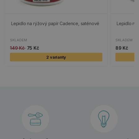
Lepidlo na rýžový papír Cadence, saténové
Lepidlo na
SKLADEM
SKLADEM
149 Kč
75 Kč
89 Kč
2 varianty