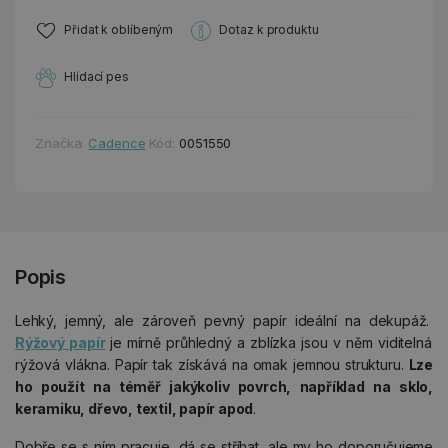
Přidat k oblíbeným
Dotaz k produktu
Hlídací pes
Značka:
Cadence
Kód:
0051550
Popis
Lehký, jemný, ale zároveň pevný papír ideální na dekupáž.
Rýžový papír
je mírně průhledný a zblízka jsou v něm viditelná
rýžová vlákna. Papír tak získává na omak jemnou strukturu.
Lze
ho použít na téměř jakýkoliv povrch, například na sklo,
keramiku, dřevo, textil, papír apod
.
Dobře se s ním pracuje, dá se stříhat, ale my ho doporučujeme