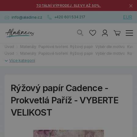
×
TOTÁLNÍ VÝPRODEJ. SLEVY AŽ 50%.
EUR
info@aladine.cz
+420 601 534 217
Úvod
Materiály
Papírové tvoření
Rýžový papír
Výběr dle motivu
Květi
Úvod
Materiály
Papírové tvoření
Rýžový papír
Výběr dle motivu
Roma
Rýžový papír Cadence -
Prokvetlá Paříž - VYBERTE
VELIKOST