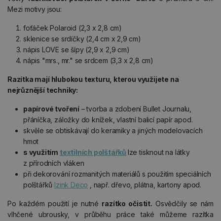
Mezi motivy jsou:
foťáček Polaroid (2,3 x 2,8 cm)
sklenice se srdíčky (2,4 cm x 2,9 cm)
nápis LOVE se šípy (2,9 x 2,9 cm)
nápis "mrs., mr." se srdcem (3,3 x 2,8 cm)
Razítka mají hlubokou texturu, kterou využijete na
nejrůznější techniky:
papírové tvoření
– tvorba a zdobení Bullet Journalu,
přáníčka, záložky do knížek, vlastní balicí papír apod.
skvěle se obtiskávají do keramiky a jiných modelovacích
hmot
s využitím
textilních polštářků
lze tisknout na látky
z přírodních vláken
při dekorování rozmanitých materiálů s použitím speciálních
polštářků
Izink Deco
, např. dřevo, plátna, kartony apod.
Po každém použití je nutné
razítko očistit.
Osvědčily se nám
vlhčené ubrousky, v průběhu práce také můžeme razítka