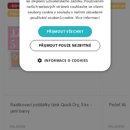
ke zlepšení uživatelského zážitku. Používáním
-50%
Doporučuj
našich webových stránek souhlasíte se všemi
soubory cookie v souladu s našimi zásadami
Poslední kusy
používání souborů cookie.
Více informací
PŘIJMOUT VŠECHNY
PŘIJMOUT POUZE NEZBYTNÉ
INFORMACE O COOKIES
Razítkovací polštářky Izink Quick Dry, 5 ks -
Pečeť Alad
jarní barvy
SKLADEM
SKLADEM