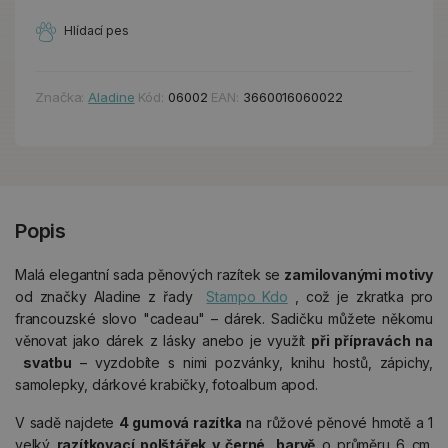
Hlídací pes
Značka:
Aladine
Kód:
06002
EAN:
3660016060022
Popis
Malá elegantní sada pěnových razítek se
zamilovanými motivy
od značky Aladine z řady
Stampo Kdo
, což je zkratka pro
francouzské slovo "cadeau" – dárek. Sadičku můžete někomu
věnovat jako dárek z lásky anebo je využít
při přípravách na
svatbu
– vyzdobíte s nimi pozvánky, knihu hostů, zápichy,
samolepky, dárkové krabičky, fotoalbum apod.
V sadě najdete
4 gumová razítka
na růžové pěnové hmotě a 1
velký
razítkovací polštářek v černé barvě
o průměru 6 cm.