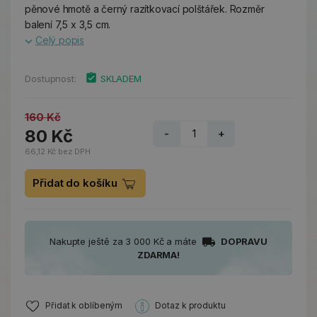
pěnové hmotě a černý razítkovací polštářek. Rozměr
balení 7,5 x 3,5 cm.
Celý popis
Dostupnost:
SKLADEM
160 Kč
80 Kč
-
+
66,12 Kč bez DPH
Přidat do košíku
Nakupte ještě za 3 000 Kč a máte
DOPRAVU
ZDARMA!
Přidat k oblíbeným
Dotaz k produktu