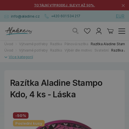
×
TOTÁLNÍ VÝPRODEJ. SLEVY AŽ 50%.
EUR
info@aladine.cz
+420 601 534 217
Úvod
Výtvarné potřeby
Razítka
Pěnová razítka
Razítka Aladine Stampo
Úvod
Výtvarné potřeby
Razítka
Výběr dle motivu
Svatební
Razítka Al
Razítka Aladine Stampo
Kdo, 4 ks - Láska
-50%
Poslední kusy