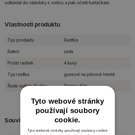
odkládat do nádobky s vodou a pak očistit kartáčkem.
Vlastnosti produktu
Typ produktu
Razítka
Balení
sada
Počet razítek
4 kusy
Typ razítka
gumové na pěnové hmotě
Řada razítek Aladine
Stampo Kdo
Tyto webové stránky
používají soubory
cookie.
Související produkty
Tyto webové stránky používají soubory cookie