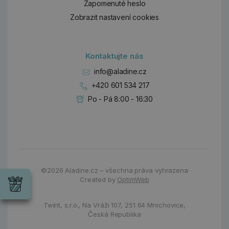
Zapomenuté heslo
Zobrazit nastavení cookies
Kontaktujte nás
info@aladine.cz
+420 601 534 217
Po - Pá 8:00 - 16:30
Dárky
©2026
Aladine.cz – všechna práva vyhrazena
Wrendale
Created by
OptimWeb
Designs
Chci si vybrat
Radost pro
každou
Twint, s.r.o.,
Na Vráži 107
,
251 64 Mnichovice,
příležitost
Česká Republika