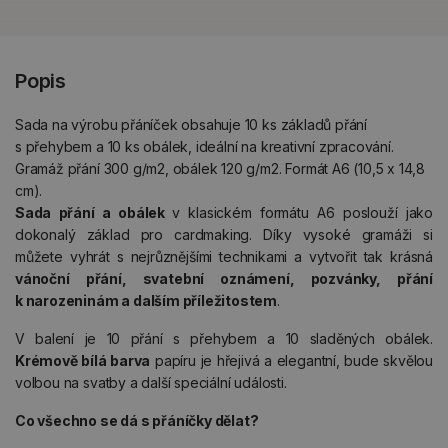
Popis
Sada na výrobu přáníček obsahuje 10 ks základů přání
s přehybem a 10 ks obálek, ideální na kreativní zpracování.
Gramáž přání 300 g/m2, obálek 120 g/m2. Formát A6 (10,5 x 14,8
cm).
Sada přání a obálek
v klasickém formátu A6 poslouží jako
dokonalý základ pro cardmaking. Díky vysoké gramáži si
můžete vyhrát s nejrůznějšími technikami a vytvořit tak krásná
vánoční přání, svatební oznámení, pozvánky, přání
k narozeninám a dalším příležitostem
.
V balení je 10 přání s přehybem a 10 sladěných obálek.
Krémově bílá barva
papíru je hřejivá a elegantní, bude skvělou
volbou na svatby a další speciální události.
Co všechno se dá s přáníčky dělat?