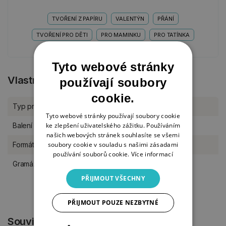
TVOŘENÍ Z PAPÍRU
VALENTÝN
PŘÁNÍ
TVOŘENÍ PRO DĚTI
PRO MAMINKU
PRO TATÍNKA
Tyto webové stránky
Vlastnosti produktu
používají soubory
cookie.
Typ produktu
Papírové tvoření
Tyto webové stránky používají soubory cookie
ke zlepšení uživatelského zážitku. Používáním
Balení
sada
našich webových stránek souhlasíte se všemi
soubory cookie v souladu s našimi zásadami
Formát
A6
používání souborů cookie.
Více informací
Gramáž
300 g/m2
PŘIJMOUT VŠECHNY
PŘIJMOUT POUZE NEZBYTNÉ
Související produkty