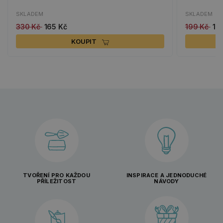
SKLADEM
SKLADEM
330 Kč
165 Kč
199 Kč
10
KOUPIT
TVOŘENÍ PRO KAŽDOU
INSPIRACE A JEDNODUCHÉ
PŘÍLEŽITOST
NÁVODY