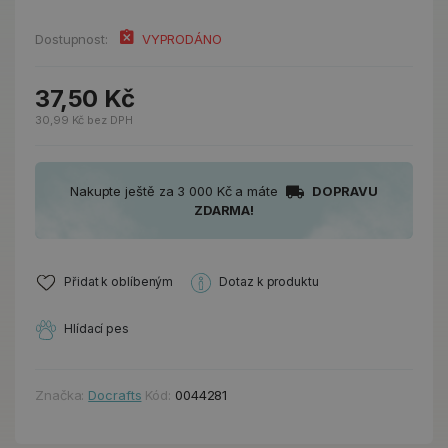
Dostupnost:
VYPRODÁNO
37,50 Kč
30,99 Kč bez DPH
Nakupte ještě za 3 000 Kč a máte
DOPRAVU
ZDARMA!
Přidat k oblíbeným
Dotaz k produktu
Hlídací pes
Značka:
Docrafts
Kód:
0044281