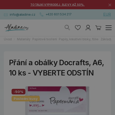
×
TOTÁLNÍ VÝPRODEJ. SLEVY AŽ 50%.
EUR
info@aladine.cz
+420 601 534 217
Úvod
Materiály
Papírové tvoření
Papíry, kreativní bloky, fólie
Základy p
Přání a obálky Docrafts, A6,
10 ks - VYBERTE ODSTÍN
-50%
Poslední kusy