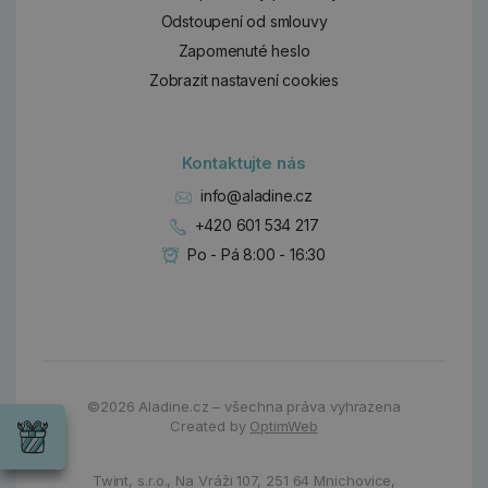
Odstoupení od smlouvy
Zapomenuté heslo
Zobrazit nastavení cookies
Kontaktujte nás
info@aladine.cz
+420 601 534 217
Po - Pá 8:00 - 16:30
Dárky
©2026
Aladine.cz – všechna práva vyhrazena
Wrendale
Created by
OptimWeb
Designs
Chci si vybrat
Radost pro
každou
Twint, s.r.o.,
Na Vráži 107
,
251 64 Mnichovice,
příležitost