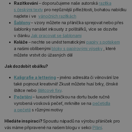
Razítkování
– doporučujeme naše autorská
razítka
s českými texty
pro nejrůznější příležitosti, bohatou nabídku
najdete i ve
vánočních razítkách
Šablony
– vzory můžete na přáníčka sprejovat nebo přes
šablonky nanášet inkousty z polštářků, více se dozvíte
v článku
Jak pracovat se šablonami
Koláže
– nechte se unést tematickými
papíry s potiskem
a našimi oblíbenými
bloky s papírovými výseky
, které
můžete vrstvit do úžasných děl
Jak dozdobit obálku?
Kaligrafie a lettering
– jméno adresáta či věnování lze
také pojmout kreativně! Zkusit můžete husí brky, čínské
štětce nebo
štětcové fixy
.
Pečetění
– luxusní třešničkou na dortu bude ručně
vyrobená vosková pečeť, mrkněte se na
pečetidla
a pečetě
s různými motivy
Hledáte inspiraci?
Spoustu nápadů na výrobu přáníček pro
vás máme připravené na našem blogu v sekci
Přání
.