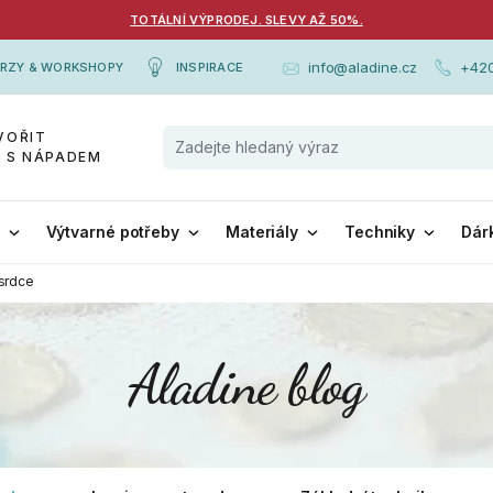
TOTÁLNÍ VÝPRODEJ. SLEVY AŽ 50%.
+420
info@aladine.cz
RZY & WORKSHOPY
INSPIRACE
VOŘIT
Y S NÁPADEM
i
Výtvarné potřeby
Materiály
Techniky
Dár
srdce
Aladine blog