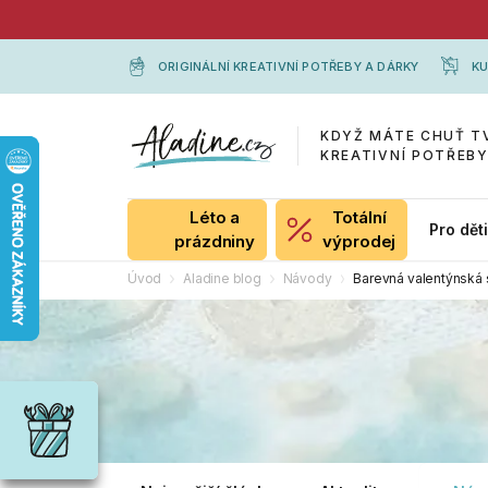
ORIGINÁLNÍ KREATIVNÍ POTŘEBY A DÁRKY
KU
KDYŽ MÁTE CHUŤ T
KREATIVNÍ POTŘEB
Léto a
Totální
Pro dět
prázdniny
výprodej
Úvod
Aladine blog
Návody
Barevná valentýnská 
Dárky
Wrendale
Designs
Chci si vybrat
Radost pro
každou
příležitost