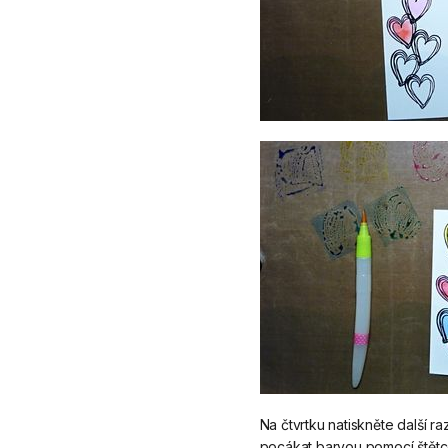
Na čtvrtku natiskněte další ra
pocákat barvou pomocí štětc