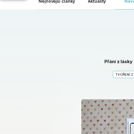
Nejnovější články
Aktuality
Náv
Přání z lásky
TVOŘENÍ Z