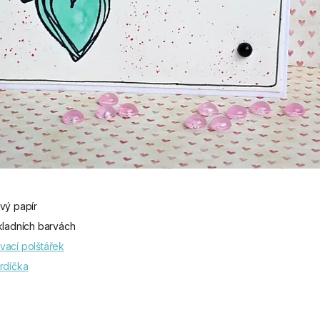
ový papír
ladních barvách
vací polštářek
Srdíčka