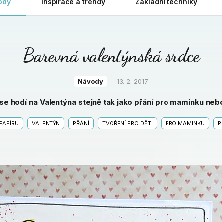
ody
Inspirace a trendy
Základní techniky
Barevná valentýnská srdce
Návody
13. 2. 2017
 se hodí na Valentýna stejně tak jako přání pro maminku neb
 PAPÍRU
VALENTÝN
PŘÁNÍ
TVOŘENÍ PRO DĚTI
PRO MAMINKU
P