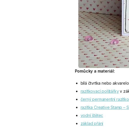
Pomůcky a materiál:
bílá čtvrtka nebo akvarel
razítkovací polštářky
v zák
černý permanentní razítko
razítka Creative Stamp – 
vodní štětec
základ přání