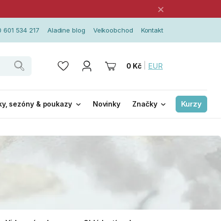
×
 601 534 217
Aladine blog
Velkoobchod
Kontakt
|
EUR
0 Kč
Kurzy
ky, sezóny & poukazy
Novinky
Značky