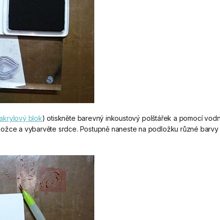
akrylový blok
) otiskněte barevný inkoustový polštářek a pomocí vodn
ložce a vybarvěte srdce. Postupně naneste na podložku různé barvy 