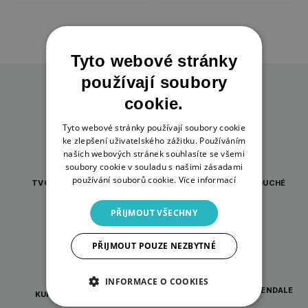
Tyto webové stránky
používají soubory
cookie.
Tyto webové stránky používají soubory cookie
ke zlepšení uživatelského zážitku. Používáním
našich webových stránek souhlasíte se všemi
soubory cookie v souladu s našimi zásadami
používání souborů cookie.
Více informací
TVOŘENÍ PRO KAŽDOU
INSPIRACE A JEDNODUCHÉ
PŘÍLEŽITOST
NÁVODY
PŘIJMOUT VŠECHNY
PŘIJMOUT POUZE NEZBYTNÉ
INFORMACE O COOKIES
ORIGINÁLNÍ DÁRKY WRENDALE
KURZY PRO TVOŘIVÉ
DESIGNS