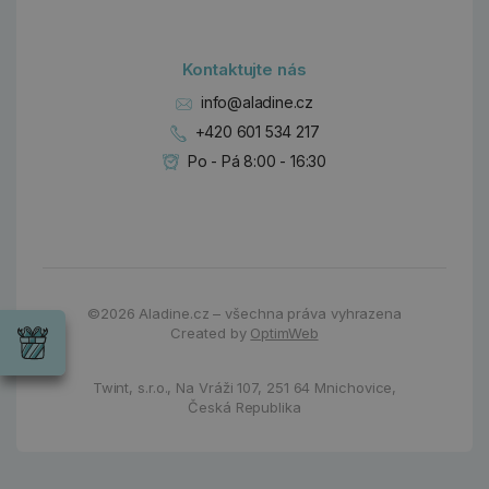
Kontaktujte nás
info@aladine.cz
+420 601 534 217
Po - Pá 8:00 - 16:30
Dárky
Wrendale
©2026
Aladine.cz – všechna práva vyhrazena
Designs
Created by
OptimWeb
Chci si vybrat
Radost pro
každou
Twint, s.r.o.,
Na Vráži 107
,
251 64 Mnichovice,
příležitost
Česká Republika