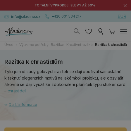
×
TOTÁLNÍ VÝPRODEJ. SLEVY AŽ 50%.
EUR
info@aladine.cz
+420 601 534 217
Úvod
Výtvarné potřeby
Razítka
Kreativní razítka
Razítka k chrastidlům
Razítka k chrastidlům
Tyto jemné sady gelových razítek se dají používat samostatně
k tisknutí elegantních motivů na jakémkoli projektu, ale obzvlášť
šikovně se dají využít ke zdokonalení přáníček typu shaker card
–
chrastidel
.