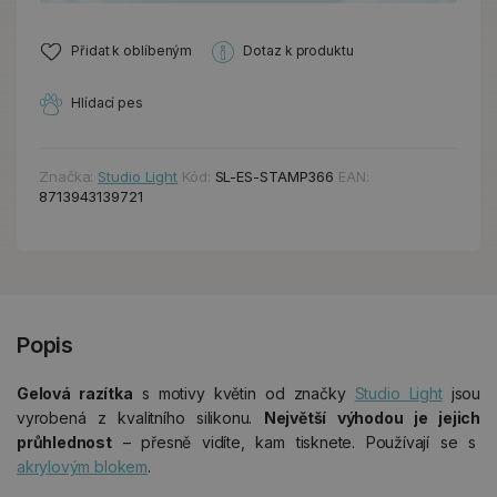
Přidat k oblíbeným
Dotaz k produktu
Hlídací pes
Značka:
Studio Light
Kód:
SL-ES-STAMP366
EAN:
8713943139721
Popis
Gelová razítka
s motivy květin od značky
Studio Light
jsou
vyrobená z kvalitního silikonu.
Největší výhodou je jejich
průhlednost
– přesně vidíte, kam tisknete. Používají se s
akrylovým blokem
.