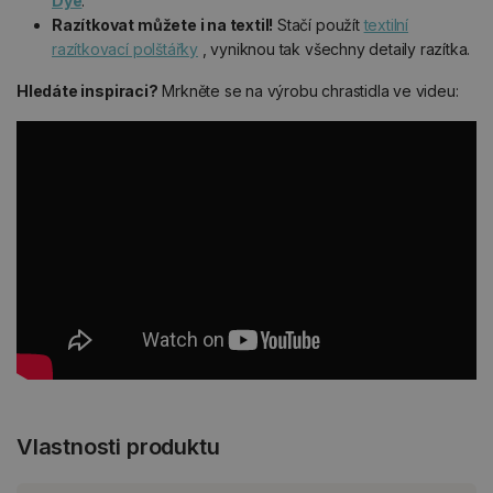
Dye
.
Razítkovat můžete i na textil!
Stačí použít
textilní
razítkovací polštářky
, vyniknou tak všechny detaily razítka.
Hledáte inspiraci?
Mrkněte se na výrobu chrastidla ve videu:
Vlastnosti produktu