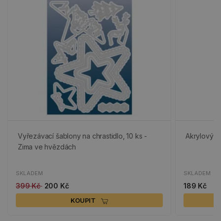
Vyřezávací šablony na chrastidlo, 10 ks -
Akrylový bl
Zima ve hvězdách
SKLADEM
SKLADEM
399 Kč
200 Kč
189 Kč
KOUPIT