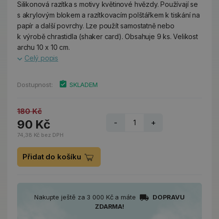
Silikonová razítka s motivy květinové hvězdy. Používají se
s akrylovým blokem a razítkovacím polštářkem k tiskání na
papír a další povrchy. Lze použít samostatně nebo
k výrobě chrastidla (shaker card). Obsahuje 9 ks. Velikost
archu 10 x 10 cm.
Celý popis
Dostupnost:
SKLADEM
180 Kč
90 Kč
-
+
74,38 Kč bez DPH
Přidat do košíku
Nakupte ještě za 3 000 Kč a máte
DOPRAVU
ZDARMA!