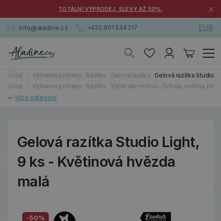
×
TOTÁLNÍ VÝPRODEJ. SLEVY AŽ 50%.
EUR
info@aladine.cz
+420 601 534 217
Úvod
Výtvarné potřeby
Razítka
Gelová razítka
Gelová razítka Studio L
Úvod
Výtvarné potřeby
Razítka
Výběr dle motivu
Zvířata, rostliny, lidé
Gelová razítka Studio Light,
9 ks - Květinová hvězda
malá
-50%