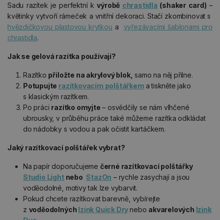
Sadu razítek je perfektní k
výrobě
chrastidla
(shaker card)
–
květinky vytvoří rámeček a vnitřní dekoraci. Stačí zkombinovat s
hvězdičkovou plastovou krytkou
a
vyřezávacími šablonami pro
chrastidla
.
Jak se gelová razítka používají?
Razítko
přiložte na akrylový blok,
samo na něj přilne.
Potupujte
razítkovacím polštářkem
a tiskněte jako
s klasickým razítkem.
Po práci
razítko omyjte
– osvědčily se nám vlhčené
ubrousky, v průběhu práce také můžeme razítka odkládat
do nádobky s vodou a pak očistit kartáčkem.
Jaký razítkovací polštářek vybrat?
Na papír doporučujeme
černé razítkovací polštářky
Studio Light
nebo
StazOn
– rychle zasychají a jsou
voděodolné, motivy tak lze vybarvit.
Pokud chcete razítkovat barevně, vybírejte
z
voděodolných
Izink Quick Dry
nebo
akvarelových
Izink