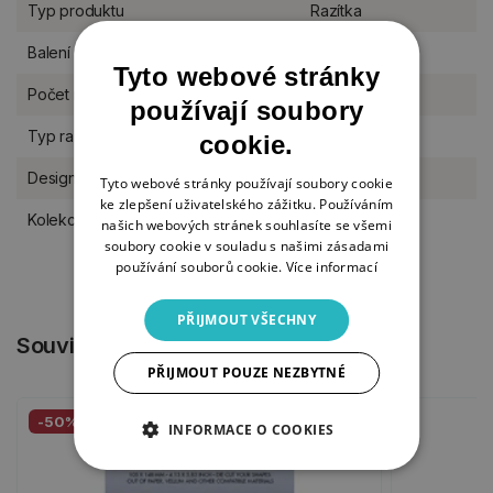
Typ produktu
Razítka
Balení
sada
Tyto webové stránky
Počet razítek
9 kusů
používají soubory
Typ razítka
silikonové
cookie.
Designér
Studio Light
Tyto webové stránky používají soubory cookie
ke zlepšení uživatelského zážitku. Používáním
Kolekce Studio Light
Essentials
našich webových stránek souhlasíte se všemi
soubory cookie v souladu s našimi zásadami
používání souborů cookie.
Více informací
PŘIJMOUT VŠECHNY
Související produkty
PŘIJMOUT POUZE NEZBYTNÉ
-50%
INFORMACE O COOKIES