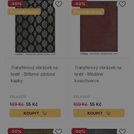
-50%
-50%
Poslední kusy
Poslední kusy
Transferový obrázek na
Transferový obrázek na
textil - Stříbrné zdobné
textil - Měděné
kapky
kosočtverce
SKLADEM
SKLADEM
109 Kč
55 Kč
109 Kč
55 Kč
KOUPIT
KOUPIT
-50%
-50%