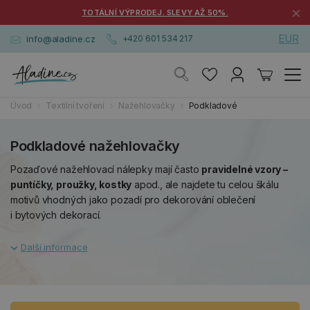
×
TOTÁLNÍ VÝPRODEJ. SLEVY AŽ 50%.
EUR
info@aladine.cz
+420 601 534 217
Úvod
Textilní tvoření
Nažehlovačky
Podkladové
Podkladové nažehlovačky
Pozaďové nažehlovací nálepky mají často
pravidelné vzory –
puntíčky, proužky, kostky
apod., ale najdete tu celou škálu
motivů vhodných jako pozadí pro dekorování oblečení
i bytových dekorací.