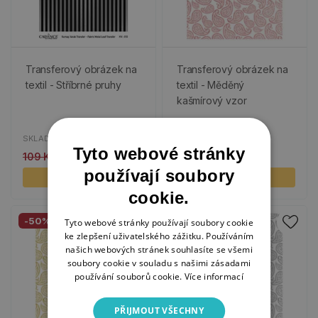
Transferový obrázek na
Transferový obrázek na
textil - Stříbrné pruhy
textil - Měděný
kašmírový vzor
SKLADEM
SKLADEM
Tyto webové stránky
109 Kč
55 Kč
109 Kč
55 Kč
používají soubory
KOUPIT
KOUPIT
cookie.
-50%
-50%
Tyto webové stránky používají soubory cookie
ke zlepšení uživatelského zážitku. Používáním
našich webových stránek souhlasíte se všemi
soubory cookie v souladu s našimi zásadami
používání souborů cookie.
Více informací
PŘIJMOUT VŠECHNY