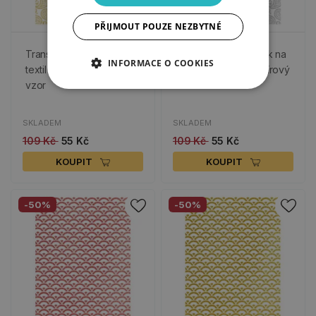
PŘIJMOUT POUZE NEZBYTNÉ
Transferový obrázek na
Transferový obrázek na
INFORMACE O COOKIES
textil - Zlatý kašmírový
textil - Stříbrný kašmírový
vzor
vzor
SKLADEM
SKLADEM
109 Kč
55 Kč
109 Kč
55 Kč
KOUPIT
KOUPIT
-50%
-50%