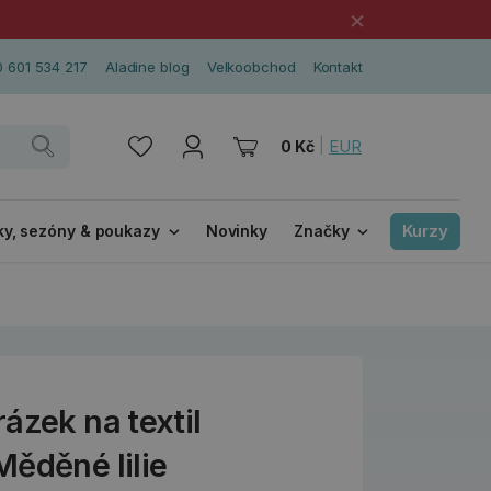
×
 601 534 217
Aladine blog
Velkoobchod
Kontakt
|
EUR
0 Kč
Kurzy
ky, sezóny & poukazy
Novinky
Značky
ázek na textil
ěděné lilie