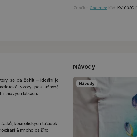
Značka:
Cadence
Kód:
KV-033C
Návody
erý se dá žehlit – ideální je
Návody
metalické vzory jsou úžasně
 i tmavých látkách.
 šátků, kosmetických taštiček
rostírání & mnoho dalšího