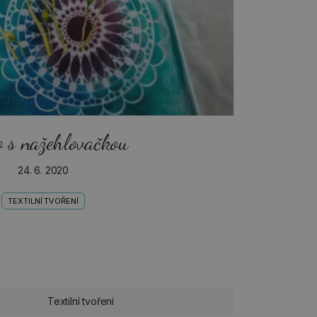
o s nažehlovačkou
24. 6. 2020
TEXTILNÍ TVOŘENÍ
Textilní tvoření