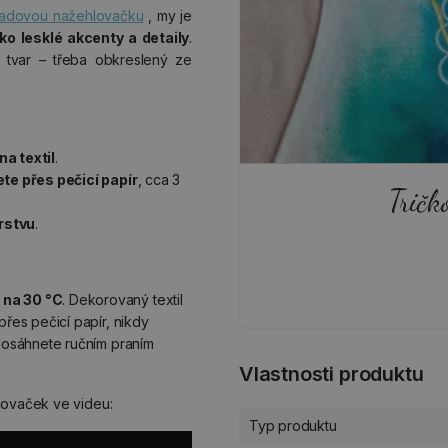
adovou nažehlovačku
, my je
ako lesklé akcenty a detaily
.
ý tvar – třeba obkreslený ze
a textil
.
te přes pečicí papír
, cca 3
Tričk
rstvu
.
 na 30 °C
. Dekorovaný textil
přes pečicí papír, nikdy
 dosáhnete ručním praním
Vlastnosti produktu
lovaček ve videu:
Typ produktu