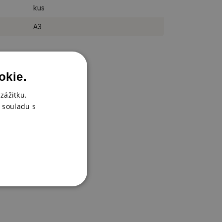
kus
A3
okie.
zážitku.
 souladu s