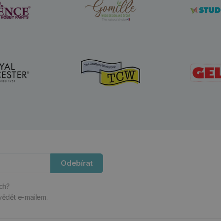
Odebírat
ách?
vědět e-mailem.