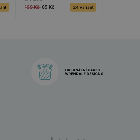
169 Kč
85 Kč
iant
24 variant
ORIGINÁLNÍ DÁRKY
WRENDALE DESIGNS