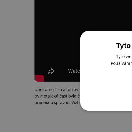
Tyto
Tyto we
Používání
Upozornění – nažehlovačka, která vám přijde bude
by metalická část byla černá a naopak. Tak je to v 
přenesou správně. Vizte obrázkový návod výše ne