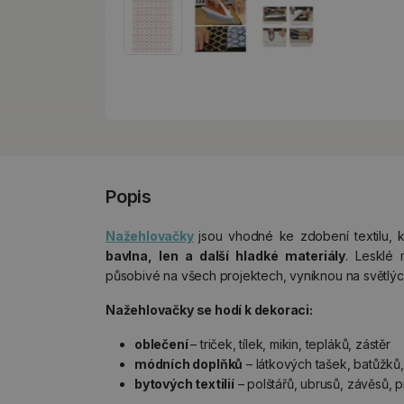
Popis
Nažehlovačky
jsou vhodné ke zdobení textilu, kt
bavlna, len a další hladké materiály
. Lesklé 
působivé na všech projektech, vyniknou na světlých
Nažehlovačky se hodí k dekoraci:
oblečení
– triček, tílek, mikin, tepláků, zástěr
módních doplňků
– látkových tašek, batůžků,
bytových textilií
– polštářů, ubrusů, závěsů, p