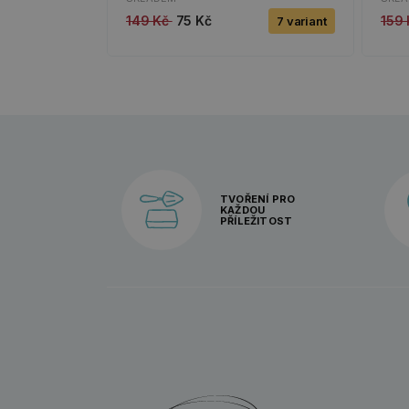
149 Kč
75 Kč
159
7 variant
TVOŘENÍ PRO
KAŽDOU
PŘÍLEŽITOST