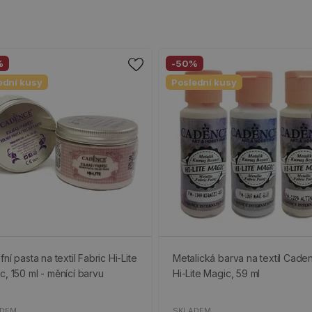
%
-50%
ední kusy
Poslední kusy
fní pasta na textil Fabric Hi-Lite
Metalická barva na textil Cade
c, 150 ml - měnící barvu
Hi-Lite Magic, 59 ml
ADEM
SKLADEM