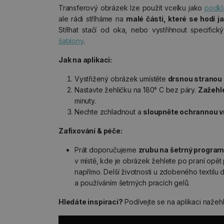
Transferový obrázek lze použít vcelku jako
podkl
ale rádi stříháme na
malé části, které se hodí j
Stříhat stačí od oka, nebo vystřihnout specifick
šablony
.
Jak na aplikaci:
Vystřižený obrázek umístěte
drsnou stranou n
Nastavte žehličku na 180° C bez páry.
Zažehle
minuty.
Nechte zchladnout a
sloupněte ochrannou v
Zafixování & péče:
Prát doporučujeme
zrubu na šetrný program
v místě, kde je obrázek žehlete po praní opět 
napřímo. Delší životnosti u zdobeného textilu
a používáním šetrných pracích gelů.
Hledáte inspiraci?
Podívejte se na aplikaci nažeh