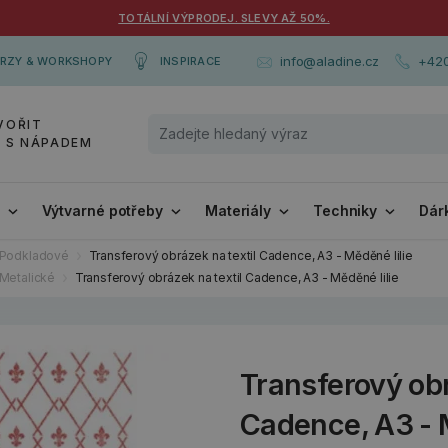
TOTÁLNÍ VÝPRODEJ. SLEVY AŽ 50%.
+420
info@aladine.cz
RZY & WORKSHOPY
INSPIRACE
VOŘIT
Y S NÁPADEM
i
Výtvarné potřeby
Materiály
Techniky
Dár
Podkladové
Transferový obrázek na textil Cadence, A3 - Měděné lilie
Metalické
Transferový obrázek na textil Cadence, A3 - Měděné lilie
Transferový obr
Cadence, A3 - M