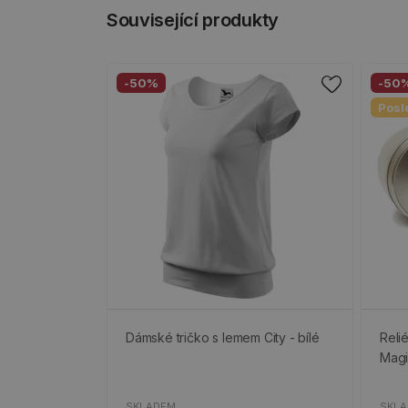
Související produkty
-50%
-50
Posl
Dámské tričko s lemem City - bílé
Relié
Magi
SKLADEM
SKL