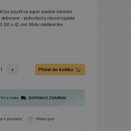
il lze použít na super snadné zdobení
vé dekorace – jednoduchý návod najdete
 (30 x 42 cm). Motiv měděné lilie.
+
Přidat do košíku
0 Kč a máte
DOPRAVU ZDARMA!
az k produktu
Hlídací pes