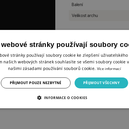
Balení
Velikost archu
 webové stránky používají soubory co
bové stránky používají soubory cookie ke zlepšení uživatelského 
m našich webových stránek souhlasíte se všemi soubory cookie v
našimi zásadami používání souborů cookie.
Více informací
PŘIJMOUT POUZE NEZBYTNÉ
PŘIJMOUT VŠECHNY
 vypadat „obráceně“ – jako
pořádku, barvy se na látku
INFORMACE O COOKIES
bo mrkněte na video.