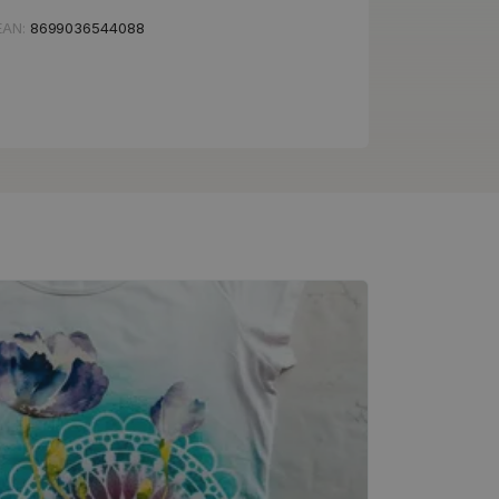
EAN:
8699036544088