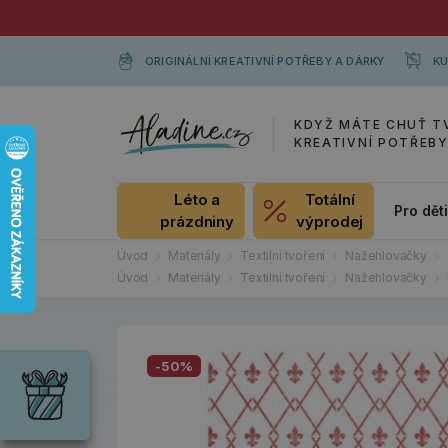
ORIGINÁLNÍ KREATIVNÍ POTŘEBY A DÁRKY
KU
KDYŽ MÁTE CHUŤ T
KREATIVNÍ POTŘEB
Léto a
Totální
Pro dět
prázdniny
výprodej
Úvod
Materiály
Textilní tvoření
Nažehlovačky
Úvod
Materiály
Textilní tvoření
Nažehlovačky
Dárky
Wrendale
-50%
Designs
Chci si vybrat
Radost pro
každou
příležitost