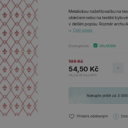
Metalickou nažehlovačku na text
oblečení nebo na textilní byto
v delším popisu. Rozměr archu A3
Celý popis
Dostupnost:
SKLADEM
109 Kč
54,50 Kč
-
45,04 Kč bez DPH
Nakupte ještě za 3 00
Přidat k oblíbeným
Dot