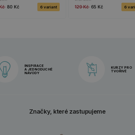
 Kč
80 Kč
129 Kč
65 Kč
6 variant
6 var
INSPIRACE
KURZY PRO
A JEDNODUCHÉ
TVOŘIVÉ
NÁVODY
Značky, které zastupujeme