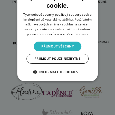
TVOŘENÍ PRO KAŽDOU
INSPIRACE A JEDNODUCHÉ
cookie.
PŘÍLEŽITOST
NÁVODY
Tyto webové stránky používají soubory cookie
ke zlepšení uživatelského zážitku. Používáním
našich webových stránek souhlasíte se všemi
soubory cookie v souladu s našimi zásadami
používání souborů cookie.
Více informací
ORIGINÁLNÍ DÁRKY WRENDALE
KURZY PRO TVOŘIVÉ
DESIGNS
PŘIJMOUT VŠECHNY
PŘIJMOUT POUZE NEZBYTNÉ
Značky, které zastupujeme
INFORMACE O COOKIES