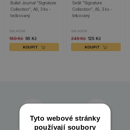
Bullet Journal "Signature
Sešit "Signature
Collection", A6, 3 ks -
Collection", A5, 3 ks -
tečkovaný
linkovaný
SKLADEM
SKLADEM
189 Kč
95 Kč
249 Kč
125 Kč
KOUPIT
KOUPIT
Tyto webové stránky
používají soubory