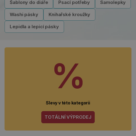
Šablony do diáře
Psací potřeby
Samolepky
Washi pásky
Knihařské kroužky
Lepidla a lepicí pásky
%
Slevy v této kategorii
TOTÁLNÍ VÝPRODEJ