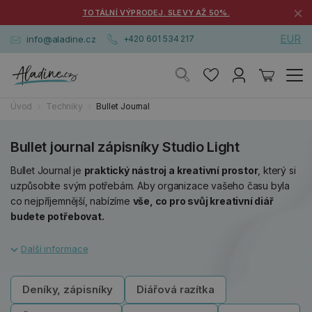
×
TOTÁLNÍ VÝPRODEJ. SLEVY AŽ 50%.
EUR
info@aladine.cz
+420 601 534 217
Úvod
Techniky
Bullet Journal
Bullet journal zápisníky Studio Light
Bullet Journal je
praktický nástroj a kreativní prostor
, který si
uzpůsobíte svým potřebám. Aby organizace vašeho času byla
co nejpříjemnější, nabízíme
vše, co pro svůj kreativní diář
budete potřebovat.
Deníky, zápisníky
Diářová razítka