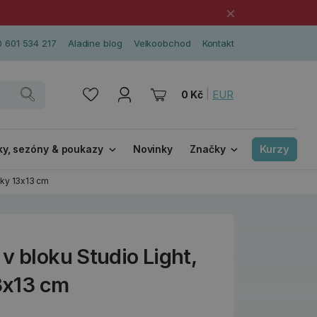
×
 601 534 217
Aladine blog
Velkoobchod
Kontakt
|
EUR
0 Kč
Kurzy
ky, sezóny & poukazy
Novinky
Značky
álky 13x13 cm
v bloku Studio Light,
13x13 cm