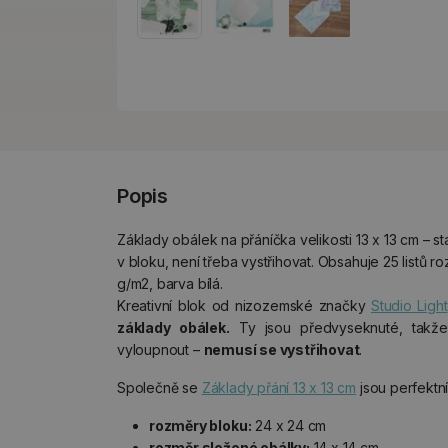
Popis
Základy obálek na přáníčka velikosti 13 x 13 cm – st
v bloku, není třeba vystřihovat. Obsahuje 25 listů 
g/m2, barva bílá.
Kreativní blok od nizozemské značky
Studio Light
základy obálek.
Ty jsou předvyseknuté, takže
vyloupnout –
nemusí se vystřihovat
.
Společně se
Základy přání 13 x 13 cm
jsou perfektn
rozměry bloku:
24 x 24 cm
rozměr složené obálky:
14 x 14 cm