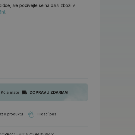
ídce, ale podívejte se na další zboží v
ání
.
0 Kč a máte
DOPRAVU ZDARMA!
az k produktu
Hlídací pes
DCPP441
EAN:
8713943166451