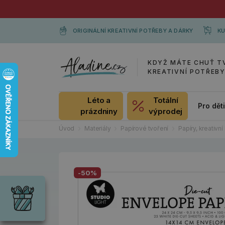
ORIGINÁLNÍ KREATIVNÍ POTŘEBY A DÁRKY
KU
KDYŽ MÁTE CHUŤ T
KREATIVNÍ POTŘEB
Léto a
Totální
Pro dět
prázdniny
výprodej
Úvod
Materiály
Papírové tvoření
Papíry, kreativní 
Dárky
-50%
Wrendale
Designs
Chci si vybrat
Radost pro
každou
příležitost