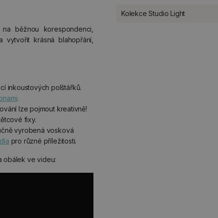
Kolekce Studio Light
na běžnou korespondenci,
a vytvořit krásná blahopřání,
í inkoustových polštářků.
lonami
.
ování lze pojmout kreativně!
ětcové fixy.
 ručně vyrobená vosková
dla
pro různé příležitosti.
a obálek ve videu: