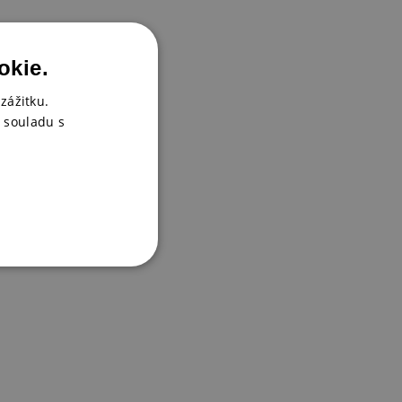
okie.
zážitku.
 souladu s