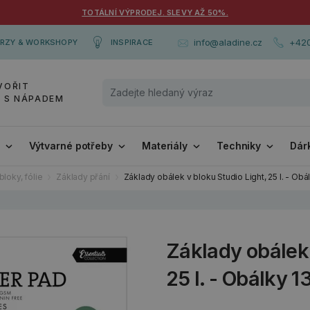
TOTÁLNÍ VÝPRODEJ. SLEVY AŽ 50%.
+420
info@aladine.cz
RZY & WORKSHOPY
INSPIRACE
VOŘIT
Y S NÁPADEM
i
Výtvarné potřeby
Materiály
Techniky
Dár
bloky, fólie
Základy přání
Základy obálek v bloku Studio Light, 25 l. - Ob
Základy obálek 
25 l. - Obálky 