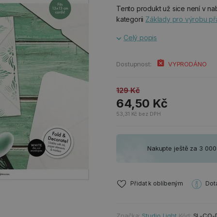
Tento produkt už sice není v nab
kategorii
Základy pro výrobu př
Celý popis
Dostupnost:
VYPRODÁNO
129 Kč
64,50 Kč
53,31 Kč bez DPH
Nakupte ještě za 3 00
Přidat k oblíbeným
Dot
Značka:
Studio Light
Kód:
SL-CO-