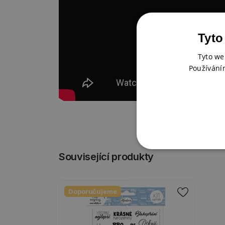
Tyto
Tyto we
Používání
Související produkty
Doporučujeme