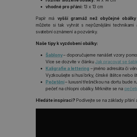
vhodné pro přání:
13 x 13 cm
Papír má
vyšší gramáž než obyčejné obálky
můžete si tak vyhrát s nejrůznějšími technikami 
svatební oznámení a pozvánky.
Naše tipy k vyzdobení obálky:
Šablony
– doporučujeme nanášet vzory pomoc
Více se dozvíte v článku
Jak pracovat se šab
Kaligrafie a lettering
– jméno adresáta či věn
Vyzkoušejte si husí brky, čínské štětce nebo št
Pečetění
– luxusní třešničkou na dortu bude
pečeť na chlopni obálky. Mrkněte se na
pečeti
Hledáte inspiraci?
Podívejte se na základy přání 