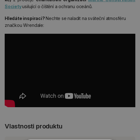
Society
usilující o číštění a ochranu oceánů.
Hledáte inspiraci?
Nechte se naladit na sváteční atmosféru
značkou Wrendale:
Vlastnosti produktu