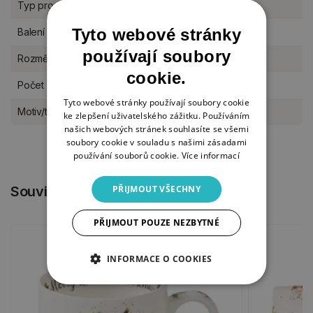
Typ produktu
Dárkové předměty
Tyto webové stránky
Balení
sada
používají soubory
Rozměr
9,1 x 7,4 cm (dárkové kartičky)
cookie.
Počet v balení
16 ks
Tyto webové stránky používají soubory cookie
Motiv/téma
Vánoce a advent
ke zlepšení uživatelského zážitku. Používáním
našich webových stránek souhlasíte se všemi
soubory cookie v souladu s našimi zásadami
používání souborů cookie.
Více informací
PŘIJMOUT VŠECHNY
Související produkty
PŘIJMOUT POUZE NEZBYTNÉ
INFORMACE O COOKIES