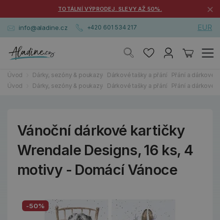
×
TOTÁLNÍ VÝPRODEJ. SLEVY AŽ 50%.
EUR
info@aladine.cz
+420 601 534 217
Úvod
Dárky, sezóny & poukazy
Dárkové tašky a přání
Přání a dárkové k
Úvod
Dárky, sezóny & poukazy
Dárkové tašky a přání
Přání a dárkové k
Vánoční dárkové kartičky
Wrendale Designs, 16 ks, 4
motivy - Domácí Vánoce
-50%