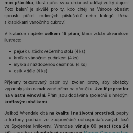
mini přáníčka
, která i přes svou drobnost udělají velký dojem!
Toto balení je skvělé pro ty, kdo chtějí na Vánoce obeslat
spoustu přátel, rodinných příslušníků nebo kolegů, třeba
s krabičkami vánočního cukroví.
V krabičce najdete
celkem 16 přání
, která zdobí akvarelové
ilustrace:
pejsek u štědrovečerního stolu (4 ks)
králík s vánočním pudinkem (4 ks)
myška s nazdobenou cesmínou (4 ks)
oslík v šále (4 ks)
Příjemný texturovaný papír byl zvolen proto, aby obrázky
vypadaly jako namalované přímo na přáníčku.
Uvnitř je
prostor
na vlastní věnování
. Přání jsou dodávána společně s hnědými
kraftovými obálkami.
Jelikož Wrendale dbá
na kvalitu i na životní prostředí
, papíry
a kartony pochází ze zodpovědně obhospodařovaných lesů
ve Spojeném království. Wrendale
věnuje 80 pencí (cca 24
kč)
z prodeje
charitativní organizaci
Marine Conservation