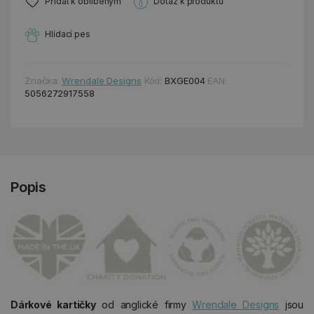
Přidat k oblíbeným
Dotaz k produktu
Hlídací pes
Značka:
Wrendale Designs
Kód:
BXGE004
EAN:
5056272917558
Popis
Dárkové kartičky
od anglické firmy
Wrendale Designs
jsou