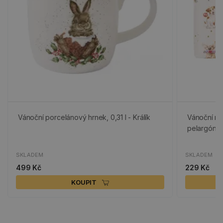
Vánoční porcelánový hrnek, 0,31 l - Králík
Vánoční mý
pelargónie
SKLADEM
SKLADEM
499 Kč
229 Kč
KOUPIT