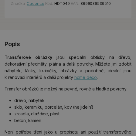
Značka:
Cadence
Kód:
HDT049
EAN:
8699036539510
Popis
Transferové obrázky
jsou speciální obtisky na dřevo,
dekorativní předměty, plátna a další povrchy. Můžete jimi zdobit
nábytek, tácky, krabičky, obrázky a podobně, ideální jsou
k renovaci interiérů a další projekty
home deco
.
Transfer obrázků je možný na pevné, rovné a hladké povrchy:
dřevo, nábytek
sklo, keramiku, porcelán, kov (ne jídelní)
zrcadla, dlaždice, plast
beton, kámen
Není potřeba tření jako u propisotu ani použití transferového