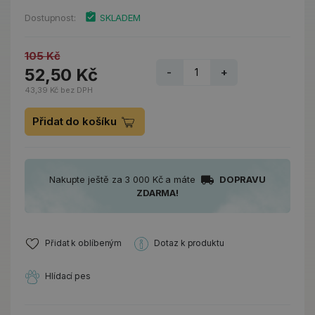
Dostupnost:
SKLADEM
105 Kč
52,50 Kč
-
+
43,39 Kč bez DPH
Přidat do košíku
Nakupte ještě za 3 000 Kč a máte
DOPRAVU
ZDARMA!
Přidat k oblíbeným
Dotaz k produktu
Hlídací pes