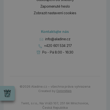
Zapomenuté heslo
Zobrazit nastavení cookies
Kontaktujte nás
info@aladine.cz
+420 601 534 217
Po - Pá 8:00 - 16:30
Dárky
©2026
Aladine.cz – všechna práva vyhrazena
Wrendale
Created by
OptimWeb
Designs
Chci si vybrat
Radost pro
každou
Twint, s.r.o.,
Na Vráži 107
,
251 64 Mnichovice,
příležitost
Česká Republika