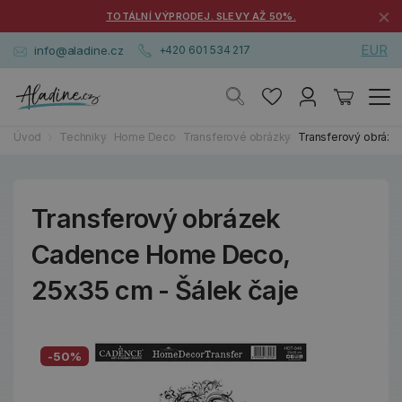
×
TOTÁLNÍ VÝPRODEJ. SLEVY AŽ 50%.
EUR
info@aladine.cz
+420 601 534 217
Úvod
Techniky
Home Deco
Transferové obrázky
Transferový obráze
Transferový obrázek
Cadence Home Deco,
25x35 cm - Šálek čaje
-50%