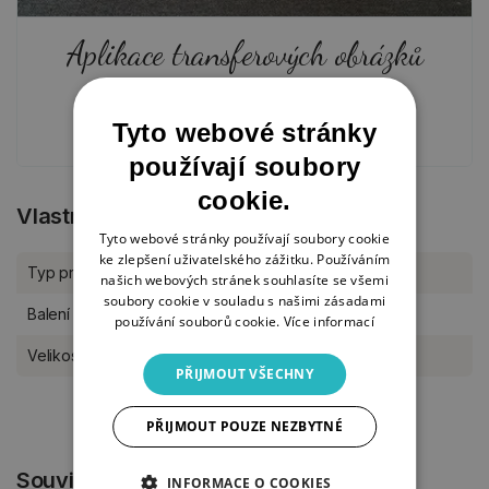
Aplikace transferových obrázků
2. 1. 2024
Tyto webové stránky
používají soubory
cookie.
Vlastnosti produktu
Tyto webové stránky používají soubory cookie
ke zlepšení uživatelského zážitku. Používáním
Typ produktu
Speciality
našich webových stránek souhlasíte se všemi
soubory cookie v souladu s našimi zásadami
Balení
kus
používání souborů cookie.
Více informací
Velikost archu
25 x 35 cm
PŘIJMOUT VŠECHNY
PŘIJMOUT POUZE NEZBYTNÉ
Související produkty
INFORMACE O COOKIES