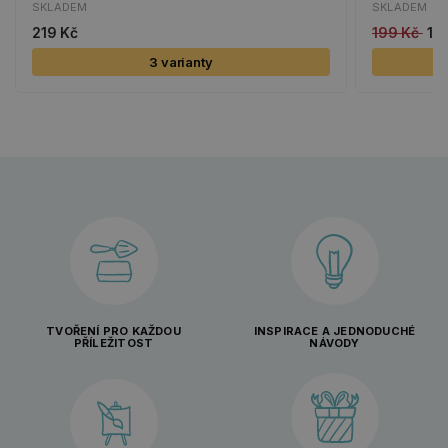
SKLADEM
SKLADEM
219 Kč
199 Kč
10
3 varianty
TVOŘENÍ PRO KAŽDOU
INSPIRACE A JEDNODUCHÉ
PŘÍLEŽITOST
NÁVODY