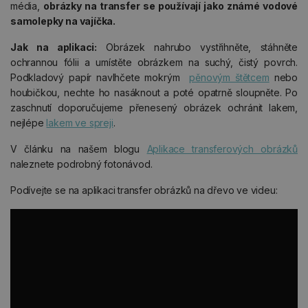
média,
obrázky na transfer se používají jako známé vodové
samolepky na vajíčka.
Jak na aplikaci:
Obrázek nahrubo vystřihněte, stáhněte
ochrannou fólii a umístěte obrázkem na suchý, čistý povrch.
Podkladový papír navlhčete mokrým
pěnovým štětcem
nebo
houbičkou, nechte ho nasáknout a poté opatrně sloupněte. Po
zaschnutí doporučujeme přenesený obrázek ochránit lakem,
nejlépe
lakem ve spreji
.
V článku na našem blogu
Aplikace transferových obrázků
naleznete podrobný fotonávod.
Podívejte se na aplikaci transfer obrázků na dřevo ve videu: