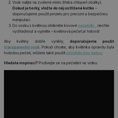
Vosk nalijte na zvolené místo (třeba chlopeň obálky).
Dokud je horký, vložte do něj ustřižené kvítko
–
doporučujeme použít pinzetu pro precizní a bezpečnou
manipulaci.
Do vosku s květinou otiskněte kovové
pečetidlo
, nechte
vychladnout a vyjměte – květinová pečeť je hotová!
Aby květiny dobře vynikly,
doporučujeme použít
transparentní vosk
.
Pokud chcete, aby květinka opravdu byla
hvězdou pečeti, můžete také použít
pečetidlo bez motivu
.
Hledáte inspiraci?
Podívejte se na pečetění ve videu: