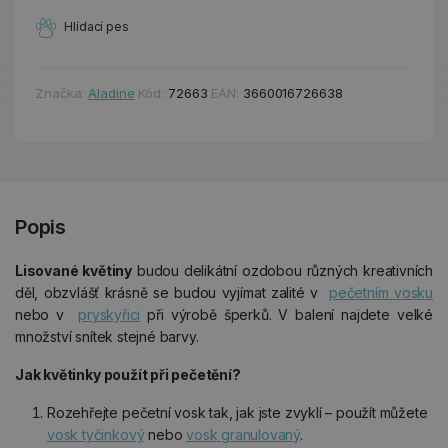
Hlídací pes
Značka:
Aladine
Kód:
72663
EAN:
3660016726638
Popis
Lisované květiny
budou delikátní ozdobou různých kreativních
děl, obzvlášť krásně se budou vyjímat zalité v
pečetním vosku
nebo v
pryskyřici
při výrobě šperků. V balení najdete velké
množství snítek stejné barvy.
Jak květinky použít při pečetění?
Rozehřejte pečetní vosk tak, jak jste zvyklí – použít můžete
vosk tyčinkový
nebo
vosk granulovaný
.