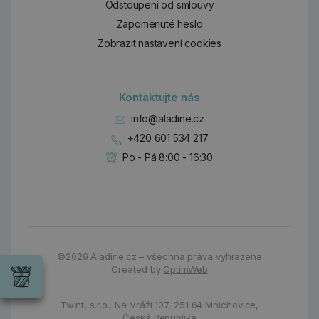
Odstoupení od smlouvy
Zapomenuté heslo
Zobrazit nastavení cookies
Kontaktujte nás
info@aladine.cz
+420 601 534 217
Po - Pá 8:00 - 16:30
Dárky
©2026
Aladine.cz – všechna práva vyhrazena
Wrendale
Created by
OptimWeb
Designs
Chci si vybrat
Radost pro
každou
Twint, s.r.o.,
Na Vráži 107
,
251 64 Mnichovice,
příležitost
Česká Republika