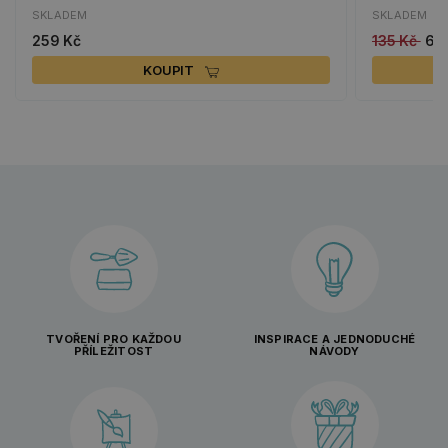
SKLADEM
SKLADEM
259 Kč
135 Kč
68
KOUPIT
TVOŘENÍ PRO KAŽDOU
INSPIRACE A JEDNODUCHÉ
PŘÍLEŽITOST
NÁVODY