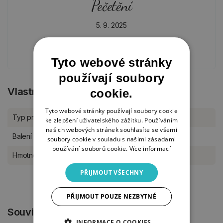
Pečetění
5. 9. 2025
AKTUALITY
Tyto webové stránky
používají soubory
Vlastnosti produktu
cookie.
Tyto webové stránky používají soubory cookie
Typ produktu
Dekorace
ke zlepšení uživatelského zážitku. Používáním
našich webových stránek souhlasíte se všemi
Balení
kus
soubory cookie v souladu s našimi zásadami
používání souborů cookie.
Více informací
Hmotnost
1,5 g
PŘIJMOUT VŠECHNY
PŘIJMOUT POUZE NEZBYTNÉ
Související produkty
INFORMACE O COOKIES