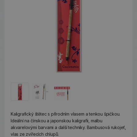
Kaligrafický štětec s přírodním vlasem a tenkou špičkou.
Ideální na čínskou a japonskou kaligrafii, malbu
akvarelovými barvami a další techniky. Bambusová rukojeť,
vlas ze zvířecích chlupů.