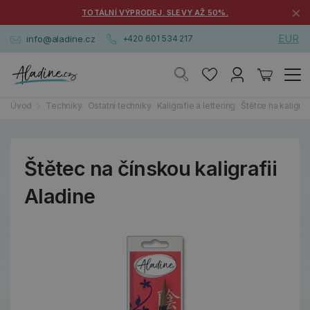
×
TOTÁLNÍ VÝPRODEJ. SLEVY AŽ 50%.
EUR
info@aladine.cz
+420 601 534 217
Úvod
Techniky
Ostatní techniky
Kaligrafie a lettering
Štětce na kaligrafi
Štětec na čínskou kaligrafii
Aladine