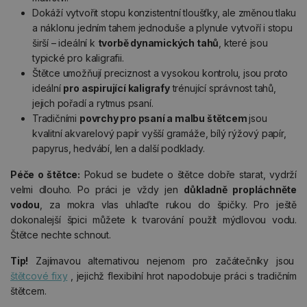
Dokáží vytvořit stopu konzistentní tloušťky, ale změnou tlaku
a náklonu jedním tahem jednoduše a plynule vytvoří i stopu
širší – ideální k
tvorbě dynamických tahů
, které jsou
typické pro kaligrafii.
Štětce umožňují preciznost a vysokou kontrolu, jsou proto
ideální
pro aspirující kaligrafy
trénující správnost tahů,
jejich pořadí a rytmus psaní.
Tradičními
povrchy pro psaní a malbu štětcem
jsou
kvalitní akvarelový papír vyšší gramáže, bílý rýžový papír,
papyrus, hedvábí, len a další podklady.
Péče o štětce:
Pokud se budete o štětce dobře starat, vydrží
velmi dlouho. Po práci je vždy jen
důkladně propláchněte
vodou
, za mokra vlas uhlaďte rukou do špičky. Pro ještě
dokonalejší špici můžete k tvarování použít mýdlovou vodu.
Štětce nechte schnout.
Tip!
Zajímavou alternativou nejenom pro začátečníky jsou
štětcové fixy
, jejichž flexibilní hrot napodobuje práci s tradičním
štětcem.