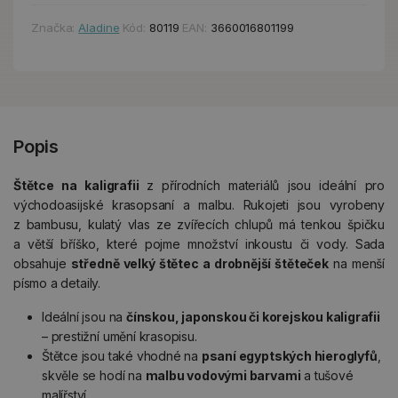
Značka:
Aladine
Kód:
80119
EAN:
3660016801199
Popis
Štětce na kaligrafii
z přírodních materiálů jsou ideální pro
východoasijské krasopsaní a malbu. Rukojeti jsou vyrobeny
z bambusu, kulatý vlas ze zvířecích chlupů má tenkou špičku
a větší bříško, které pojme množství inkoustu či vody. Sada
obsahuje
středně velký štětec a drobnější štěteček
na menší
písmo a detaily.
Ideální jsou na
čínskou, japonskou či korejskou kaligrafii
– prestižní umění krasopisu.
Štětce jsou také vhodné na
psaní egyptských hieroglyfů
,
skvěle se hodí na
malbu vodovými barvami
a tušové
malířství.