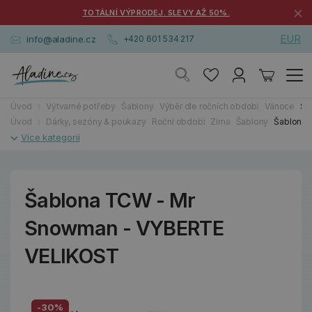
×
TOTÁLNÍ VÝPRODEJ. SLEVY AŽ 50%.
EUR
info@aladine.cz
+420 601 534 217
Úvod
Výtvarné potřeby
Šablony
Výběr dle ročních období
Vánoce
Ša
Úvod
Dárky, sezóny & poukazy
Roční období
Zima
Šablony
Šablona 
Šablona TCW - Mr
Snowman - VYBERTE
VELIKOST
-30%