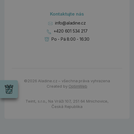
Kontaktujte nás
info@aladine.cz
+420 601 534 217
Po - Pá 8:00 - 16:30
Dárky
©2026
Aladine.cz – všechna práva vyhrazena
Wrendale
Created by
OptimWeb
Designs
Chci si vybrat
Radost pro
každou
Twint, s.r.o.,
Na Vráži 107
,
251 64 Mnichovice,
příležitost
Česká Republika