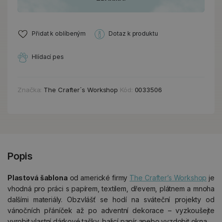
Přidat k oblíbeným
Dotaz k produktu
Hlídací pes
Značka:
The Crafter´s Workshop
Kód:
0033506
Popis
Plastová šablona
od americké firmy
The Crafter’s Workshop
je
vhodná pro práci s papírem, textilem, dřevem, plátnem a mnoha
dalšími materiály. Obzvlášť se hodí na sváteční projekty od
vánočních přáníček až po adventní dekorace – vyzkoušejte
vyrobit vlastní dárkové tašky, balicí papír anebo vyzdobit okna.