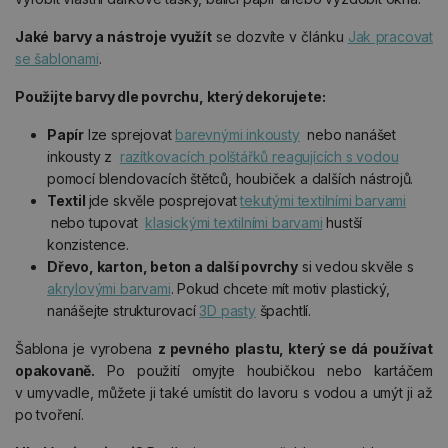
Jaké barvy a nástroje využít
se dozvíte v článku
Jak pracovat
se šablonami
.
Použijte barvy dle povrchu, který dekorujete:
Papír
lze sprejovat
barevnými inkousty
nebo nanášet
inkousty z
razítkovacích polštářků reagujících s vodou
pomocí blendovacích štětců, houbiček a dalších nástrojů.
Textil
jde skvěle posprejovat
tekutými textilními barvami
nebo tupovat
klasickými textilními barvami
hustší
konzistence.
Dřevo, karton, beton a další povrchy
si vedou skvěle s
akrylovými barvami
. Pokud chcete mít motiv plastický,
nanášejte strukturovací
3D pasty
špachtlí.
Šablona je vyrobena
z pevného plastu, který se dá používat
opakovaně.
Po použití omyjte houbičkou nebo kartáčem
v umyvadle, můžete ji také umístit do lavoru s vodou a umýt ji až
po tvoření.