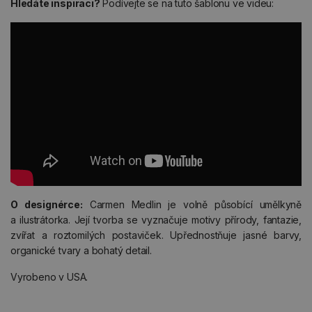
Hledáte inspiraci?
Podívejte se na tuto šablonu ve videu:
O designérce:
Carmen Medlin je volně působící umělkyně
a ilustrátorka. Její tvorba se vyznačuje motivy přírody, fantazie,
zvířat a roztomilých postaviček. Upřednostňuje jasné barvy,
organické tvary a bohatý detail.
Vyrobeno v USA.