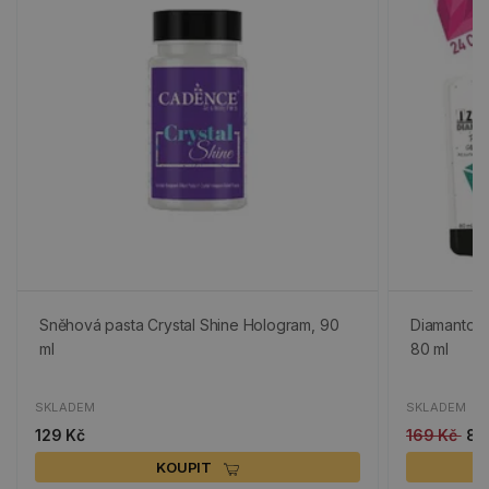
Sněhová pasta Crystal Shine Hologram, 90
Diamantová
ml
80 ml
SKLADEM
SKLADEM
129 Kč
169 Kč
85
KOUPIT