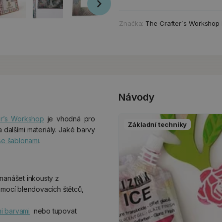
Značka:
The Crafter´s Workshop
Návody
er’s Workshop
je vhodná pro
Základní techniky
 dalšími materiály. Jaké barvy
se šablonami
.
anášet inkousty z
mocí blendovacích štětců,
mi barvami
nebo tupovat
.