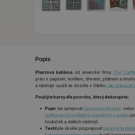
Popis
Plastová šablona
od americké firmy
The Craft
práci s papírem, textilem, dřevem, plátnem a mnoha
a nástroje využít se dozvíte v článku
Jak pracovat 
Použijte barvy dle povrchu, který dekorujete:
Papír
lze sprejovat
barevnými inkousty
nebo n
razítkovacích polštářků reagujících s vodou
po
houbiček a dalších nástrojů.
Textil
jde skvěle posprejovat
tekutými textilní
klasickými textilními barvami
hustší konzistence