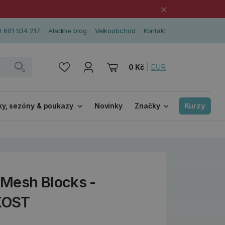
×
 601 534 217
Aladine blog
Velkoobchod
Kontakt
|
EUR
0 Kč
Kurzy
ky, sezóny & poukazy
Novinky
Značky
Mesh Blocks -
KOST