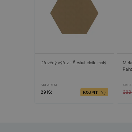
Dřevěný výřez - Šestiúhelník, malý
Meta
Pain
SKLADEM
SKL
29 Kč
309
KOUPIT