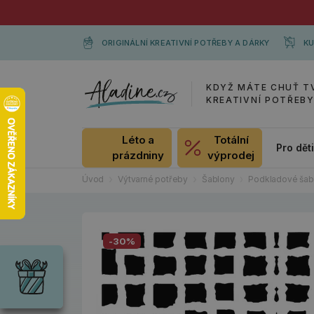
ORIGINÁLNÍ KREATIVNÍ POTŘEBY A DÁRKY
KU
KDYŽ MÁTE CHUŤ T
KREATIVNÍ POTŘEB
Léto a
Totální
Pro dět
prázdniny
výprodej
Úvod
Výtvarné potřeby
Šablony
Podkladové šab
Dárky
-30%
Wrendale
Designs
Chci si vybrat
Radost pro
každou
příležitost