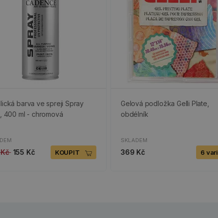
lická barva ve spreji Spray
Gelová podložka Gelli Plate,
t, 400 ml - chromová
obdélník
ADEM
SKLADEM
 Kč
155 Kč
369 Kč
KOUPIT
6 var