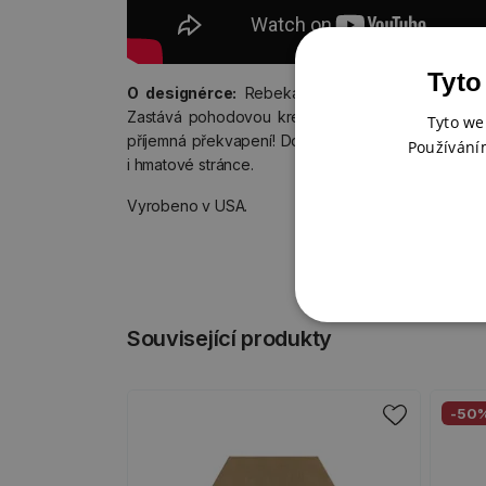
Tyto
O designérce:
Rebekah Meier je samouk v obla
Zastává pohodovou kreativní filozofii: věří, že v
Tyto we
příjemná překvapení! Do svých děl ráda začleňuje 
Používání
i hmatové stránce.
Vyrobeno v USA.
Související produkty
-50