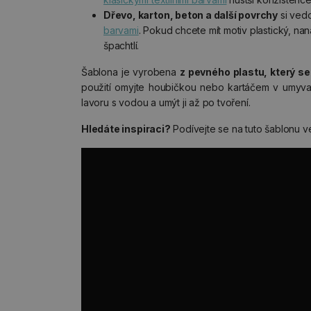
Dřevo, karton, beton a další povrchy
si ved
barvami
. Pokud chcete mít motiv plastický, nan
špachtlí.
Šablona je vyrobena
z pevného plastu, který s
použití omyjte houbičkou nebo kartáčem v umyvadl
lavoru s vodou a umýt ji až po tvoření.
Hledáte inspiraci?
Podívejte se na tuto šablonu v