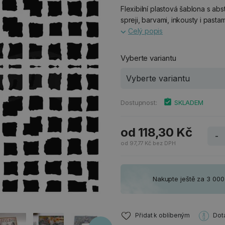
Flexibilní plastová šablona s a
spreji, barvami, inkousty i pastam
Celý popis
Vyberte variantu
Dostupnost:
SKLADEM
od 118,30 Kč
-
od 97,77 Kč bez DPH
Nakupte ještě za 3 00
Přidat k oblíbeným
Dot