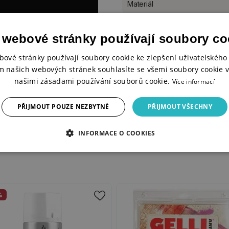
Materiál
 webové stránky používají soubory co
sti mixed media a designu.
 umění neexistují chyby, pouze
bové stránky používají soubory cookie ke zlepšení uživatelského 
rozmanité textury po vizuální
m našich webových stránek souhlasíte se všemi soubory cookie v
našimi zásadami používání souborů cookie.
Více informací
PŘIJMOUT POUZE NEZBYTNÉ
PŘIJMOUT VŠECHNY
INFORMACE O COOKIES
%