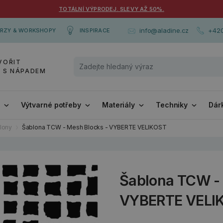
TOTÁLNÍ VÝPRODEJ. SLEVY AŽ 50%.
+420
info@aladine.cz
RZY & WORKSHOPY
INSPIRACE
VOŘIT
Y S NÁPADEM
i
Výtvarné potřeby
Materiály
Techniky
Dár
lony
Šablona TCW - Mesh Blocks - VYBERTE VELIKOST
Šablona TCW - 
VYBERTE VELI