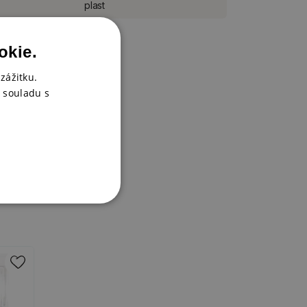
plast
okie.
zážitku.
 souladu s