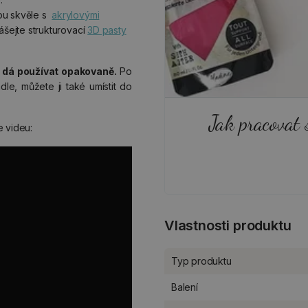
ou skvěle s
akrylovými
ášejte strukturovací
3D pasty
e dá používat opakovaně.
Po
e, můžete ji také umístit do
Jak pracovat 
e videu:
Vlastnosti produktu
Typ produktu
Balení