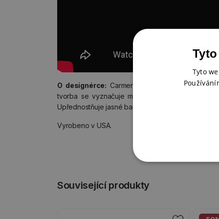
Tyto
Tyto we
Používání
O designérce:
Carmen Medlin je volně působící u
tvorba se vyznačuje motivy přírody, fantazie, zví
Upřednostňuje jasné barvy, organické tvary a bohat
Vyrobeno v USA.
Související produkty