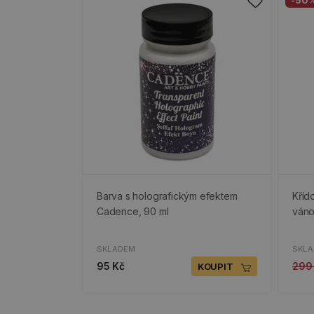
-50
Barva s holografickým efektem
Kříd
Cadence, 90 ml
váno
SKLADEM
SKL
95 Kč
299
KOUPIT