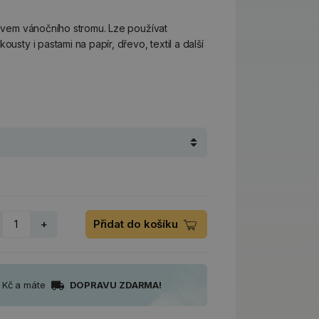
otivem vánočního stromu. Lze používat
ousty i pastami na papír, dřevo, textil a další
+
Přidat do košíku
0 Kč a máte
DOPRAVU ZDARMA!