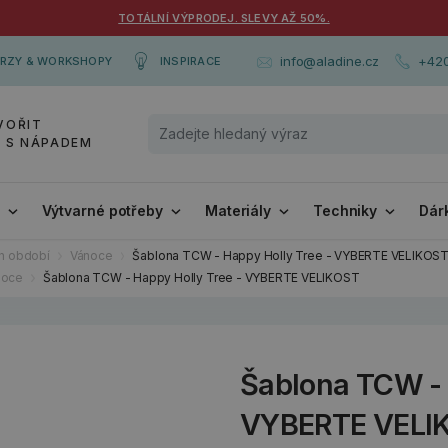
TOTÁLNÍ VÝPRODEJ. SLEVY AŽ 50%.
+420
info@aladine.cz
RZY & WORKSHOPY
INSPIRACE
VOŘIT
Y S NÁPADEM
i
Výtvarné potřeby
Materiály
Techniky
Dár
ch období
Vánoce
Šablona TCW - Happy Holly Tree - VYBERTE VELIKOS
noce
Šablona TCW - Happy Holly Tree - VYBERTE VELIKOST
Šablona TCW - 
VYBERTE VELI