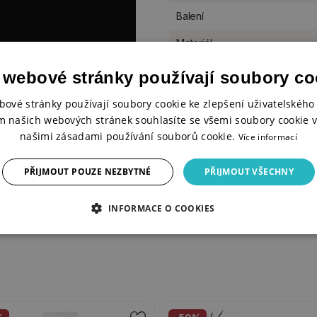
Balení
Materiál
 webové stránky používají soubory co
bové stránky používají soubory cookie ke zlepšení uživatelského 
m našich webových stránek souhlasíte se všemi soubory cookie v
mělkyně a ilustrátorka. Její
našimi zásadami používání souborů cookie.
Více informací
řat a roztomilých postaviček.
ý detail.
PŘIJMOUT POUZE NEZBYTNÉ
PŘIJMOUT VŠECHNY
INFORMACE O COOKIES