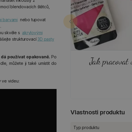
anášet inkousty z
mocí blendovacích štětců,
mi barvami
nebo tupovat
.
ou skvěle s
akrylovými
ášejte strukturovací
3D pasty
e dá používat opakovaně.
Po
Jak pracovat 
e, můžete ji také umístit do
y ve videu:
Vlastnosti produktu
Typ produktu