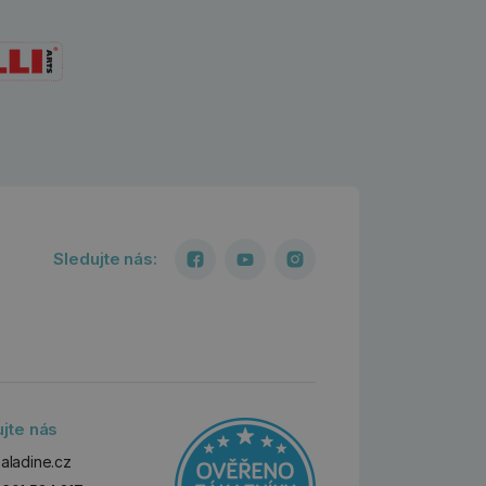
Sledujte nás:
ujte nás
aladine.cz