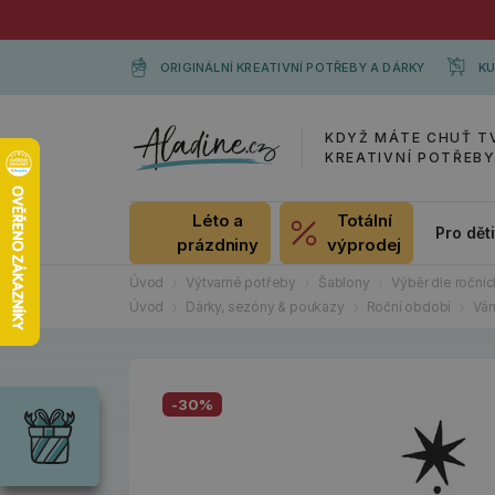
ORIGINÁLNÍ KREATIVNÍ POTŘEBY A DÁRKY
KU
KDYŽ MÁTE CHUŤ T
KREATIVNÍ POTŘEB
Léto a
Totální
Pro dět
prázdniny
výprodej
Úvod
Výtvarné potřeby
Šablony
Výběr dle roční
Úvod
Dárky, sezóny & poukazy
Roční období
Vá
Dárky
Wrendale
-30%
Designs
Chci si vybrat
Radost pro
každou
příležitost