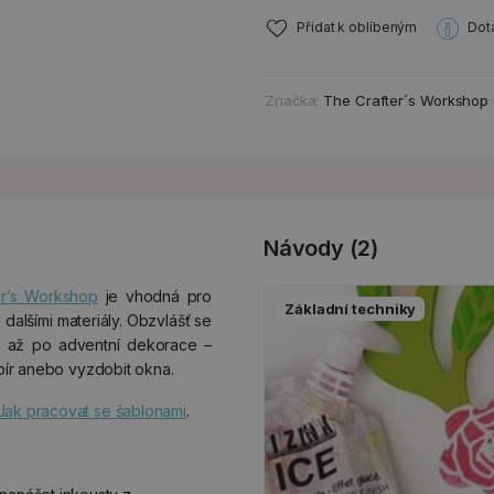
Přidat k oblíbeným
Dot
Značka:
The Crafter´s Workshop
Návody (2)
er’s Workshop
je vhodná pro
Základní techniky
dalšími materiály. Obzvlášť se
k až po adventní dekorace –
apír anebo vyzdobit okna.
Jak pracovat se šablonami
.