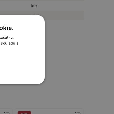
kus
plast
okie.
zážitku.
 souladu s