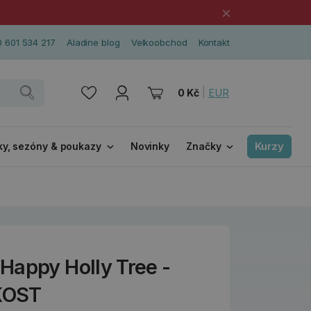
×
 601 534 217
Aladine blog
Velkoobchod
Kontakt
|
EUR
0 Kč
Kurzy
ky, sezóny & poukazy
Novinky
Značky
T
Happy Holly Tree -
KOST