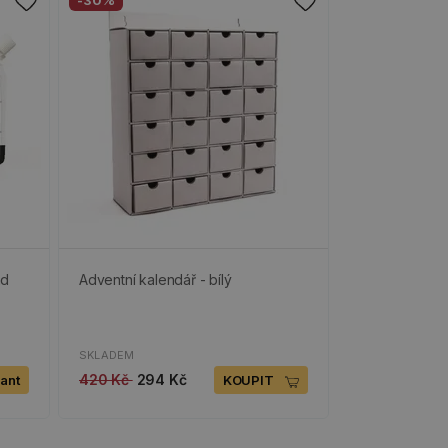
-30%
nd
Adventní kalendář - bílý
SKLADEM
420 Kč
294 Kč
iant
KOUPIT