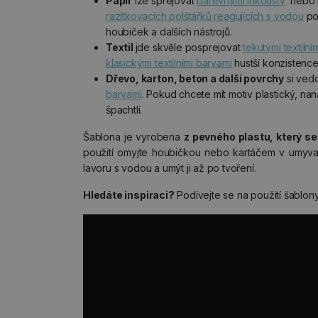
Papír
lze sprejovat
barevnými inkousty
nebo n
razítkovacích polštářků reagujících s vodou
po
houbiček a dalších nástrojů.
Textil
jde skvěle posprejovat
tekutými textilní
klasickými textilními barvami
hustší konzistence
Dřevo, karton, beton a další povrchy
si ved
barvami
. Pokud chcete mít motiv plastický, nan
špachtlí.
Šablona je vyrobena
z pevného plastu, který s
použití omyjte houbičkou nebo kartáčem v umyvadl
lavoru s vodou a umýt ji až po tvoření.
Hledáte inspiraci?
Podívejte se na použití šablon