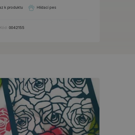
az k produktu
Hlídací pes
Kód:
0042155
Návody