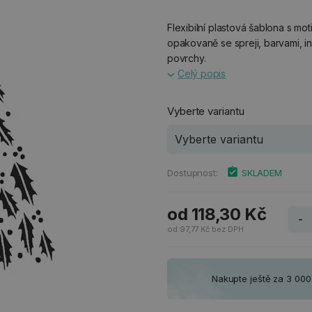
Flexibilní plastová šablona s m
opakovaně se spreji, barvami, ink
povrchy.
Celý popis
Vyberte variantu
Dostupnost:
SKLADEM
od 118,30 Kč
-
od 97,77 Kč bez DPH
Nakupte ještě za 3 00