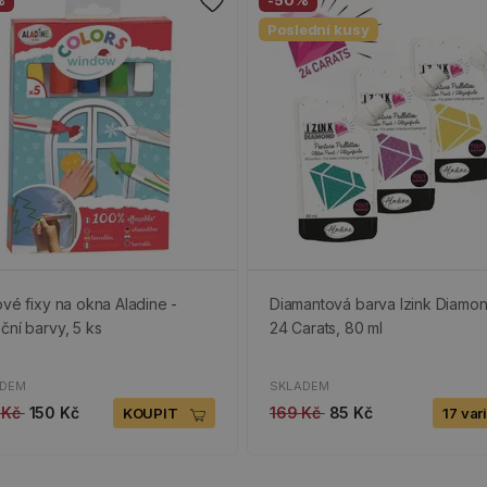
%
-50%
Poslední kusy
ové fixy na okna Aladine -
Diamantová barva Izink Diamo
ční barvy, 5 ks
24 Carats, 80 ml
ADEM
SKLADEM
 Kč
150 Kč
169 Kč
85 Kč
KOUPIT
17 var