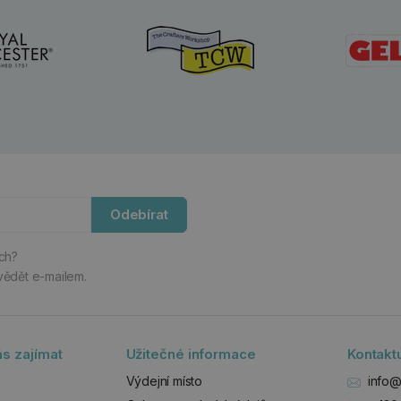
Odebírat
ách?
vědět e-mailem.
s zajímat
Užitečné informace
Kontakt
Výdejní místo
info@