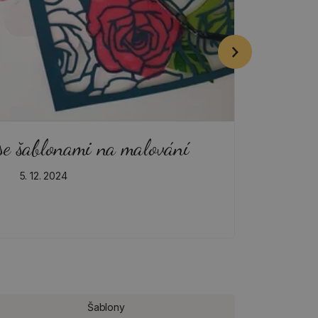
se šablonami na malování
V
5. 12. 2024
Šablony