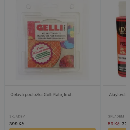
Gelová podložka Gelli Plate, kruh
Akrylová b
SKLADEM
SKLADEM
399 Kč
59 Kč
30 