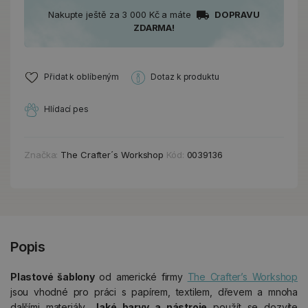
Nakupte ještě za 3 000 Kč a máte
DOPRAVU
ZDARMA!
Přidat k oblíbeným
Dotaz k produktu
Hlídací pes
Značka:
The Crafter´s Workshop
Kód:
0039136
Popis
Plastové šablony
od americké firmy
The Crafter’s Workshop
jsou vhodné pro práci s papírem, textilem, dřevem a mnoha
dalšími materiály.
Jaké barvy a nástroje
použít se dozvíte