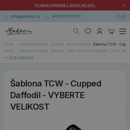
×
TOTÁLNÍ VÝPRODEJ. SLEVY AŽ 50%.
EUR
info@aladine.cz
+420 601 534 217
Úvod
Výtvarné potřeby
Šablony
Stínové siluety
Šablona TCW - Cuppe
Úvod
Výtvarné potřeby
Šablony
Výběr dle ročních období
Jaro a Veli
Šablona TCW - Cupped
Daffodil - VYBERTE
VELIKOST