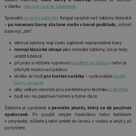
v článku
Jak pracovat se šablonami
.
Speciální
reverzní šablonky
fungují opačně než šablony klasické
–
po nanesení barvy zůstane motiv v barvě podkladu
, vytvoří
barevný „stín“.
stínové šablony mají často zajímavé nepravidelné tvary
nemají klasické okraje
jako normální šablony, lze je tedy
umístit kdekoli
při práci si můžete vypomoci
lepidlem na šablony
nebo je
přichytit maskovací páskou
skvěle se hodí
pro tvoření na látky
– vyzkoušejte
textilní
barvy ve spreji
díky velkým otvorům jsou perfektní pro techniku
Gelli Plate
hodí se i na papírové tvoření a home deco
Šablona je vyrobena
z pevného plastu, který se dá používat
opakovaně.
Po použití omyjte houbičkou nebo kartáčem
v umyvadle, můžete ji také umístit do lavoru s vodou a umýt ji až
po tvoření.