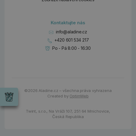
Kontaktujte nás
info@aladine.cz
+420 601 534 217
Po - Pá 8:00 - 16:30
Dárky
Wrendale
©2026
Aladine.cz – všechna práva vyhrazena
Designs
Created by
OptimWeb
Chci si vybrat
Radost pro
každou
příležitost
Twint, s.r.o.,
Na Vráži 107
,
251 64 Mnichovice,
Česká Republika