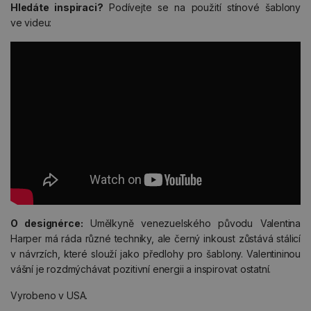
Hledáte inspiraci?
Podívejte se na použití stínové šablony
ve videu:
O designérce:
Umělkyně venezuelského původu Valentina
Harper má ráda různé techniky, ale černý inkoust zůstává stálicí
v návrzích, které slouží jako předlohy pro šablony. Valentininou
vášní je rozdmýchávat pozitivní energii a inspirovat ostatní.
Vyrobeno v USA.