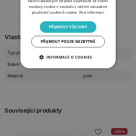
našich webových stránek souhlasíte se všemi
5. 12. 2024
soubory cookie v souladu s našimi zásadami
používání souborů cookie.
Více informací
PŘIJMOUT VŠECHNY
Vlastnosti produktu
PŘIJMOUT POUZE NEZBYTNÉ
Typ produktu
Šablony
INFORMACE O COOKIES
Balení
kus
Materiál
plast
Související produkty
-50%