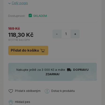
Celý popis
Dostupnost:
SKLADEM
169 Kč
118,30 Kč
-
+
97,77 Kč bez DPH
Přidat do košíku
Nakupte ještě za 3 000 Kč a máte
DOPRAVU
ZDARMA!
Přidat k oblíbeným
Dotaz k produktu
Hlídací pes