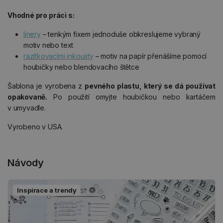
Vhodné pro práci s:
linery
– tenkým fixem jednoduše obkreslujeme vybraný
motiv nebo text
razítkovacími inkousty
– motiv na papír přenášíme pomocí
houbičky nebo blendovacího štětce
Šablona je vyrobena z
pevného plastu, který se dá používat
opakovaně.
Po použití omyjte houbičkou nebo kartáčem
v umyvadle.
Vyrobeno v USA.
Návody
Inspirace a trendy