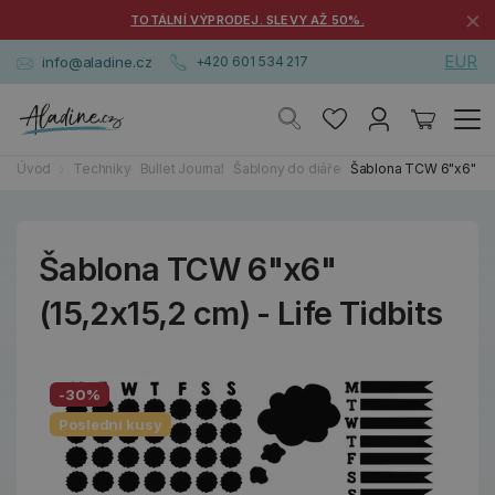
×
TOTÁLNÍ VÝPRODEJ. SLEVY AŽ 50%.
EUR
info@aladine.cz
+420 601 534 217
Úvod
Techniky
Bullet Journal
Šablony do diáře
Šablona TCW 6"x6" (15,
Šablona TCW 6"x6"
(15,2x15,2 cm) - Life Tidbits
-30%
Poslední kusy