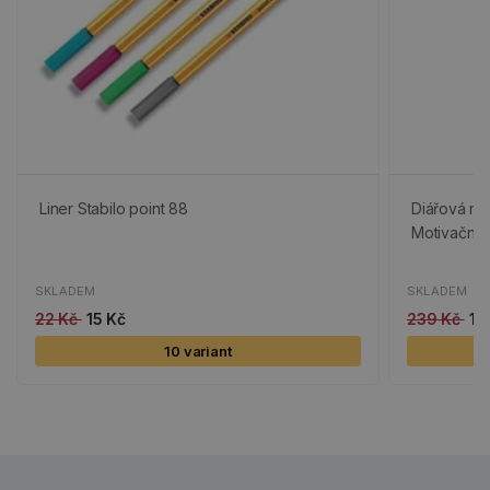
Liner Stabilo point 88
Diářová raz
Motivační
SKLADEM
SKLADEM
22 Kč
15 Kč
239 Kč
12
10 variant