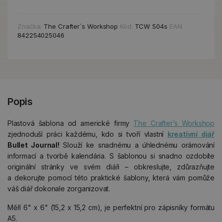
Značka:
The Crafter´s Workshop
Kód:
TCW 504s
EAN:
842254025046
Popis
Plastová šablona od americké firmy
The Crafter’s Workshop
zjednoduší práci každému, kdo si tvoří vlastní
kreativní diář
Bullet Journal!
Slouží ke snadnému a úhlednému orámování
informací a tvorbě kalendária. S šablonou si snadno ozdobíte
originální stránky ve svém diáři – obkreslujte, zdůrazňujte
a dekorujte pomocí této praktické šablony, která vám pomůže
váš diář dokonale zorganizovat.
Měří 6" x 6" (15,2 x 15,2 cm), je perfektní pro zápisníky formátu
A5.