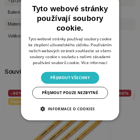
Typ produktu
Šablony
Tyto webové stránky
Balení
kus
používají soubory
Materiál
plast
cookie.
Velikost šablony
6" x 6"
Tyto webové stránky používají soubory cookie
ke zlepšení uživatelského zážitku. Používáním
našich webových stránek souhlasíte se všemi
soubory cookie v souladu s našimi zásadami
používání souborů cookie.
Více informací
Související produkty
PŘIJMOUT VŠECHNY
PŘIJMOUT POUZE NEZBYTNÉ
-30%
-50%
Poslední kusy
INFORMACE O COOKIES