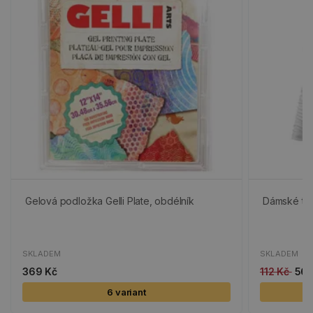
Gelová podložka Gelli Plate, obdélník
Dámské tri
SKLADEM
SKLADEM
369 Kč
112 Kč
56 
6 variant