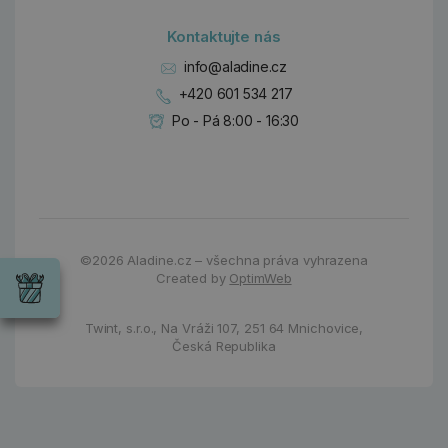
Kontaktujte nás
info@aladine.cz
+420 601 534 217
Po - Pá 8:00 - 16:30
Dárky
©2026
Aladine.cz – všechna práva vyhrazena
Wrendale
Created by
OptimWeb
Designs
Chci si vybrat
Radost pro
každou
Twint, s.r.o.,
Na Vráži 107
,
251 64 Mnichovice,
příležitost
Česká Republika