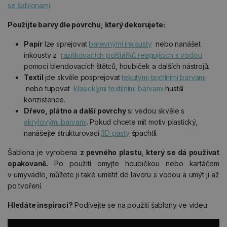
se šablonami
.
Použijte barvy dle povrchu, který dekorujete:
Papír
lze sprejovat
barevnými inkousty
nebo nanášet
inkousty z
razítkovacích polštářků reagujících s vodou
pomocí blendovacích štětců, houbiček a dalších nástrojů.
Textil
jde skvěle posprejovat
tekutými textilními barvami
nebo tupovat
klasickými textilními barvami
hustší
konzistence.
Dřevo, plátno a další povrchy
si vedou skvěle s
akrylovými barvami
. Pokud chcete mít motiv plastický,
nanášejte strukturovací
3D pasty
špachtlí.
Šablona je vyrobena
z pevného plastu, který se dá používat
opakovaně.
Po použití omyjte houbičkou nebo kartáčem
v umyvadle, můžete ji také umístit do lavoru s vodou a umýt ji až
po tvoření.
Hledáte inspiraci?
Podívejte se na použití šablony ve videu: