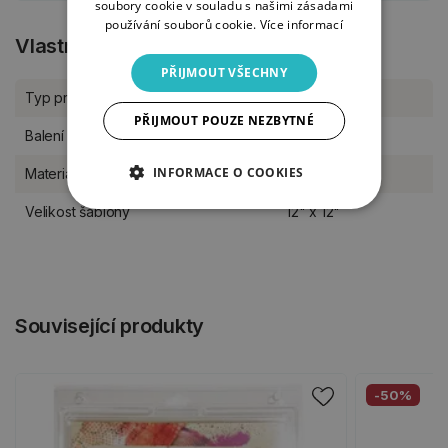
soubory cookie v souladu s našimi zásadami
používání souborů cookie.
Více informací
Vlastnosti produktu
PŘIJMOUT VŠECHNY
Typ produktu
Šablony
PŘIJMOUT POUZE NEZBYTNÉ
Balení
kus
INFORMACE O COOKIES
Materiál
plast
Velikost šablony
12" x 12"
Související produkty
-50%