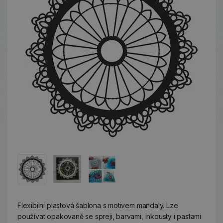
Flexibilní plastová šablona s motivem mandaly. Lze
používat opakovaně se spreji, barvami, inkousty i pastami