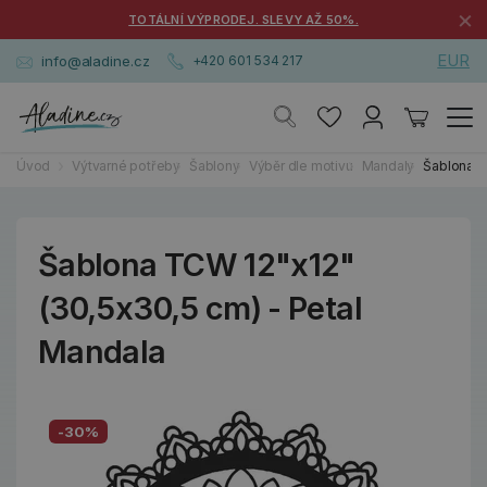
×
TOTÁLNÍ VÝPRODEJ. SLEVY AŽ 50%.
EUR
info@aladine.cz
+420 601 534 217
Úvod
Výtvarné potřeby
Šablony
Výběr dle motivu
Mandaly
Šablona T
Šablona TCW 12"x12"
(30,5x30,5 cm) - Petal
Mandala
-30%