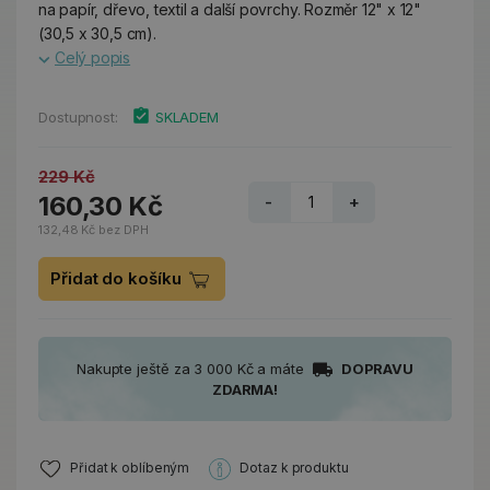
na papír, dřevo, textil a další povrchy. Rozměr 12" x 12"
(30,5 x 30,5 cm).
Celý popis
Dostupnost:
SKLADEM
229 Kč
160,30 Kč
-
+
132,48 Kč bez DPH
Přidat do košíku
Nakupte ještě za 3 000 Kč a máte
DOPRAVU
ZDARMA!
Přidat k oblíbeným
Dotaz k produktu