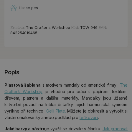
Hlídací pes
Značka:
The Crafter´s Workshop
Kód:
TCW 946
EAN:
842254019465
Popis
Plastová šablona
s motivem mandaly od americké firmy
The
Crafter’s Workshop
je vhodná pro práci s papírem, textilem,
dřevem, plátnem a dalšími materiály. Mandalky jsou úžasné
k tvorbě pozadí na trička či tašky, jejich harmonická symetrie
vynikne při technice
Gelli Plate.
Můžete je obkreslit a vytvořit si
vlastní omalovánky anebo podklad pro
tečkování
.
Jaké
barvy a nástroje
využít se dozvíte v článku
Jak pracovat