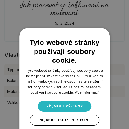
Jak pracovat se šablonami na
malování
5. 12. 2024
Tyto webové stránky
používají soubory
Vlastnosti produktu
cookie.
Typ produktu
Šablony
Tyto webové stránky používají soubory cookie
ke zlepšení uživatelského zážitku. Používáním
Balení
kus
našich webových stránek souhlasíte se všemi
soubory cookie v souladu s našimi zásadami
Materiál
plast
používání souborů cookie.
Více informací
Velikost šablony
25 x 36 cm
PŘIJMOUT VŠECHNY
PŘIJMOUT POUZE NEZBYTNÉ