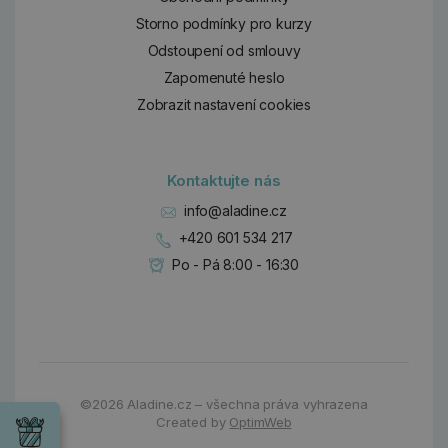
Storno podmínky pro kurzy
Odstoupení od smlouvy
Zapomenuté heslo
Zobrazit nastavení cookies
Kontaktujte nás
info@aladine.cz
+420 601 534 217
Po - Pá 8:00 - 16:30
Dárky
©2026
Aladine.cz – všechna práva vyhrazena
Wrendale
Created by
OptimWeb
Designs
Chci si vybrat
Radost pro