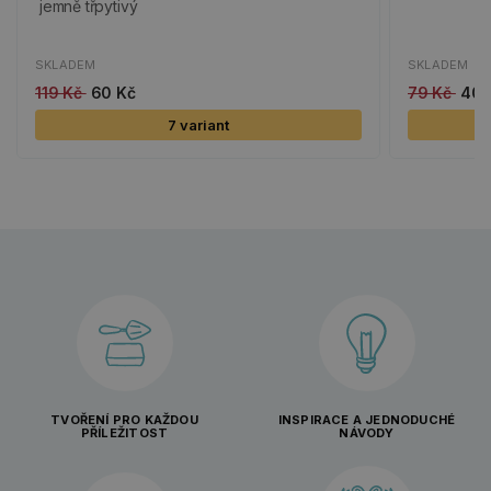
jemně třpytivý
SKLADEM
SKLADEM
119 Kč
60 Kč
79 Kč
40 
7 variant
TVOŘENÍ PRO KAŽDOU
INSPIRACE A JEDNODUCHÉ
PŘÍLEŽITOST
NÁVODY