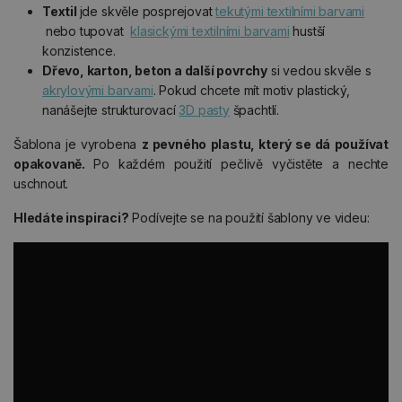
Textil
jde skvěle posprejovat
tekutými textilními barvami
nebo tupovat
klasickými textilními barvami
hustší
konzistence.
Dřevo, karton, beton a další povrchy
si vedou skvěle s
akrylovými barvami
. Pokud chcete mít motiv plastický,
nanášejte strukturovací
3D pasty
špachtlí.
Šablona je vyrobena
z pevného plastu, který se dá používat
opakovaně.
Po každém použití pečlivě vyčistěte a nechte
uschnout.
Hledáte inspiraci?
Podívejte se na použití šablony ve videu: