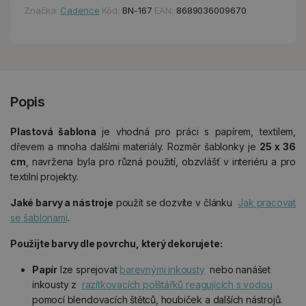
Značka:
Cadence
Kód:
BN-167
EAN:
8689036009670
Popis
Plastová šablona
je vhodná pro práci s papírem, textilem,
dřevem a mnoha dalšími materiály. Rozměr šablonky je
25 x 36
cm
, navržena byla pro různá použití, obzvlášť v interiéru a pro
textilní projekty.
Jaké
barvy a nástroje
použít se dozvíte v článku
Jak pracovat
se šablonami
.
Použijte barvy dle povrchu, který dekorujete:
Papír
lze sprejovat
barevnými inkousty
nebo nanášet
inkousty z
razítkovacích polštářků reagujících s vodou
pomocí blendovacích štětců, houbiček a dalších nástrojů.