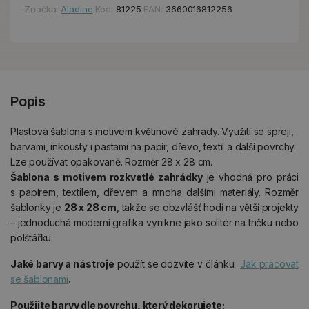
Značka:
Aladine
Kód:
81225
EAN:
3660016812256
Popis
Plastová šablona s motivem květinové zahrady. Využití se spreji,
barvami, inkousty i pastami na papír, dřevo, textil a další povrchy.
Lze používat opakovaně. Rozměr 28 x 28 cm.
Šablona
s motivem rozkvetlé zahrádky
je vhodná pro práci
s papírem, textilem, dřevem a mnoha dalšími materiály. Rozměr
šablonky je
28 x 28 cm
, takže se obzvlášť hodí na větší projekty
– jednoduchá moderní grafika vynikne jako solitér na tričku nebo
polštářku.
Jaké
barvy a nástroje
použít se dozvíte v článku
Jak pracovat
se šablonami
.
Použijte barvy dle povrchu, který dekorujete: