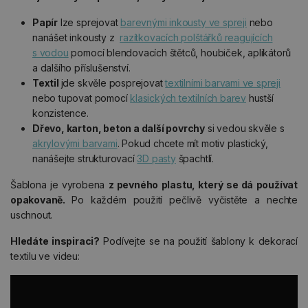
Papír
lze sprejovat
barevnými inkousty ve spreji
nebo
nanášet inkousty z
razítkovacích polštářků reagujících
s vodou
pomocí blendovacích štětců, houbiček, aplikátorů
a dalšího příslušenství.
Textil
jde skvěle posprejovat
textilními barvami ve spreji
nebo tupovat pomocí
klasických textilních barev
hustší
konzistence.
Dřevo, karton, beton a další povrchy
si vedou skvěle s
akrylovými barvami
. Pokud chcete mít motiv plastický,
nanášejte strukturovací
3D pasty
špachtlí.
Šablona je vyrobena
z pevného plastu, který se dá používat
opakovaně.
Po každém použití pečlivě vyčistěte a nechte
uschnout.
Hledáte inspiraci?
Podívejte se na použití šablony k dekorací
textilu ve videu: