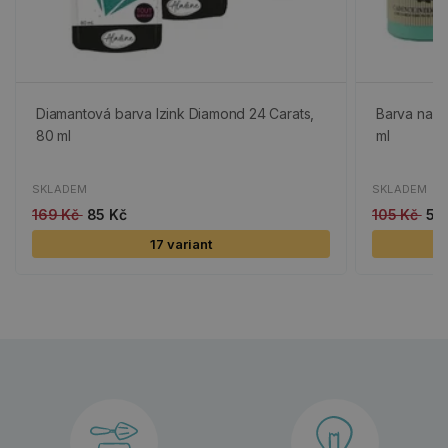
Diamantová barva Izink Diamond 24 Carats,
Barva na te
80 ml
ml
SKLADEM
SKLADEM
169 Kč
85 Kč
105 Kč
53
17 variant