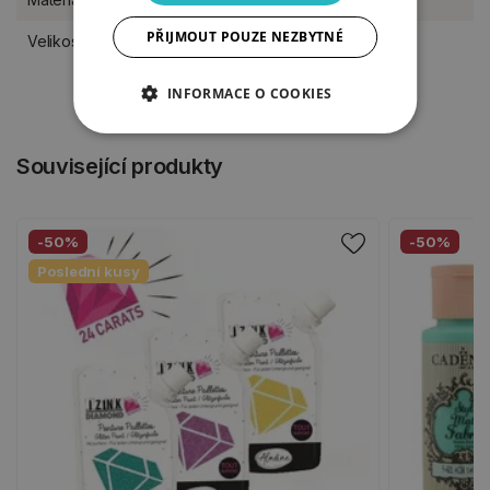
PŘIJMOUT POUZE NEZBYTNÉ
Velikost šablony
28 x 28 cm
INFORMACE O COOKIES
Související produkty
-50%
-50%
Poslední kusy