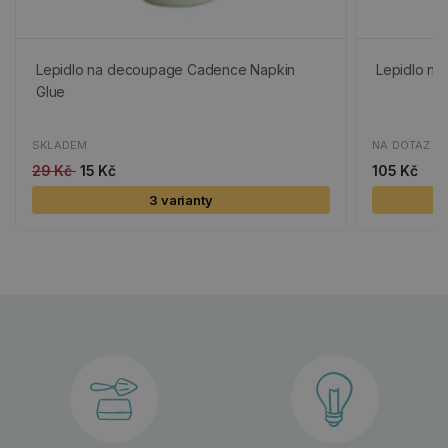
Lepidlo na decoupage Cadence Napkin
Lepidlo na
Glue
SKLADEM
NA DOTAZ
29 Kč
15 Kč
105 Kč
3 varianty