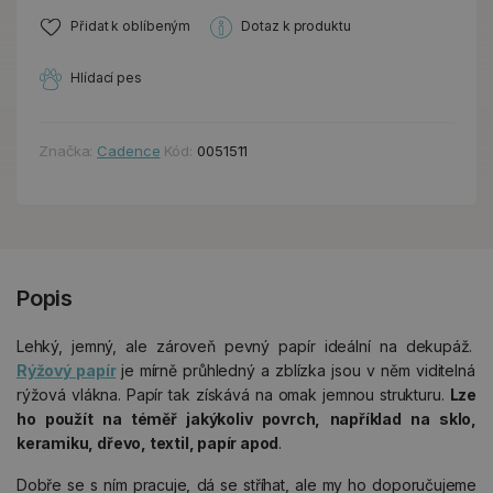
Přidat k oblíbeným
Dotaz k produktu
Hlídací pes
Značka:
Cadence
Kód:
0051511
Popis
Lehký, jemný, ale zároveň pevný papír ideální na dekupáž.
Rýžový papír
je mírně průhledný a zblízka jsou v něm viditelná
rýžová vlákna. Papír tak získává na omak jemnou strukturu.
Lze
ho použít na téměř jakýkoliv povrch, například na sklo,
keramiku, dřevo, textil, papír apod
.
Dobře se s ním pracuje, dá se stříhat, ale my ho doporučujeme