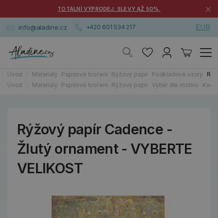
×
TOTÁLNÍ VÝPRODEJ. SLEVY AŽ 50%.
EUR
info@aladine.cz
+420 601 534 217
Úvod
Materiály
Papírové tvoření
Rýžový papír
Podkladové vzory
Rýž
Úvod
Materiály
Papírové tvoření
Rýžový papír
Výběr dle motivu
Kachl
Rýžový papír Cadence -
Žlutý ornament - VYBERTE
VELIKOST