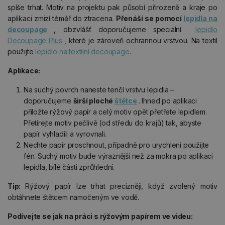
spíše trhat. Motiv na projektu pak působí přirozeně a kraje po
aplikaci zmizí téměř do ztracena.
Přenáší se pomocí
lepidla na
decoupage
,
obzvlášť doporučujeme speciální
lepidlo
Decoupage Plus
, které je zároveň ochrannou vrstvou. Na textil
použijte
lepidlo na textilní decoupage
.
Aplikace:
Na suchý povrch naneste tenčí vrstvu lepidla –
doporučujeme
širší ploché
štětce
. Ihned po aplikaci
přiložte rýžový papír a celý motiv opět přetřete lepidlem.
Přetírejte motiv pečlivě (od středu do krajů) tak, abyste
papír vyhladili a vyrovnali.
Nechte papír proschnout, případně pro urychlení použijte
fén. Suchý motiv bude výraznější než za mokra po aplikaci
lepidla, bílé části zprůhlední.
Tip:
Rýžový papír lze trhat precizněji, když zvolený motiv
obtáhnete štětcem namočeným ve vodě.
Podívejte se jak na práci s rýžovým papírem ve videu: