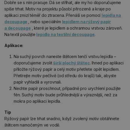
Dobře se s ním pracuje. Dá se stříhat, ale my ho doporučujeme
spíše trhat. Motiv na projektu působí přirozeně a kraje po
aplikaci zmizí téměř do ztracena. Přenáší se pomocí
lepidla na
decoupage
, nebo speciálním
lepidlem na rýžový papír
a decoupage
, které je lepidlem a ochrannou vrstvou zároveň.
Na textil použijte
lepidlo na textilní decoupage
.
Aplikace:
Na suchý povrch naneste štětcem tenčí vrstvu lepidla –
doporučujeme zvolit
širší plochý štětec
. Ihned po aplikaci
přiložte rýžový papír a celý motiv přetřete opět lepidlem.
Přetírejte motiv pečlivě (od středu do krajů) tak, abyste
papír vyhladili a vyrovnali.
Nechte papír proschnout, případně pro urychlení použijte
fén. Suchý motiv bude průhlednější a výraznější, než za
mokra po aplikaci lepidla.
Tip
Rýžový papír lze trhat snadno, když zvolený motiv obtáhnete
štětcem namočeným ve vodě.