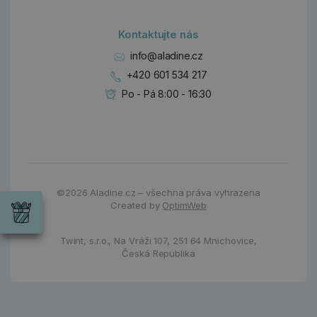
Kontaktujte nás
info@aladine.cz
+420 601 534 217
Po - Pá 8:00 - 16:30
Dárky
©2026
Aladine.cz – všechna práva vyhrazena
Wrendale
Created by
OptimWeb
Designs
Chci si vybrat
Radost pro
každou
Twint, s.r.o.,
Na Vráži 107
,
251 64 Mnichovice,
příležitost
Česká Republika