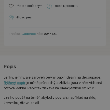
Přidat k oblíbeným
Dotaz k produktu
Hlídací pes
Značka:
Cadence
Kód:
0044659
Popis
Lehký, jemný, ale zároveň pevný papír ideální na decoupage.
Rýžový papír
je mírně průhledný a zblízka jsou v něm viditelná
rýžová vlákna. Papír tak získává na omak jemnou strukturu.
Lze ho použít na téměř jakýkoliv povrch, například na sklo,
keramiku, dřevo, textil.