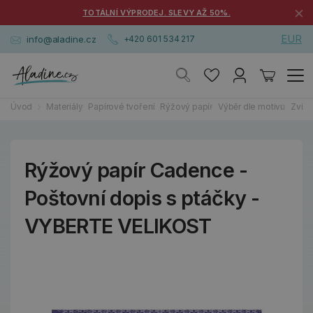
×
TOTÁLNÍ VÝPRODEJ. SLEVY AŽ 50%.
EUR
info@aladine.cz
+420 601 534 217
Úvod
Materiály
Papírové tvoření
Rýžový papír
Výběr dle motivu
Zvířat
Rýžový papír Cadence -
Poštovní dopis s ptáčky -
VYBERTE VELIKOST