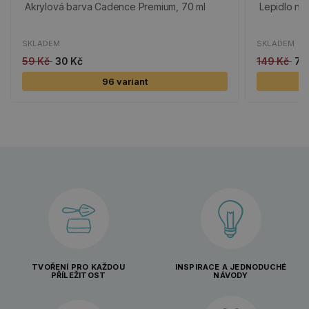
Akrylová barva Cadence Premium, 70 ml
Lepidlo na
SKLADEM
SKLADEM
59 Kč
30 Kč
149 Kč
75
96 variant
TVOŘENÍ PRO KAŽDOU
INSPIRACE A JEDNODUCHÉ
PŘÍLEŽITOST
NÁVODY