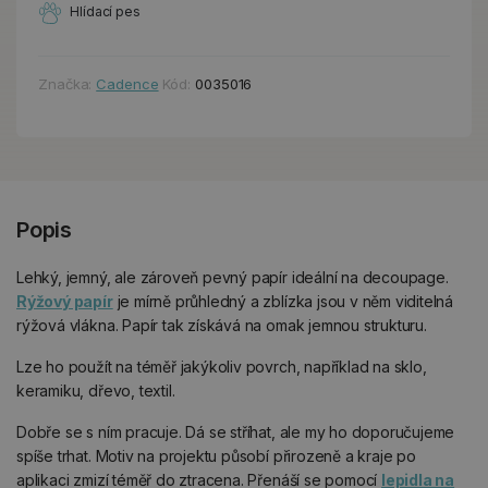
Hlídací pes
Značka:
Cadence
Kód:
0035016
Popis
Lehký, jemný, ale zároveň pevný papír ideální na decoupage.
Rýžový papír
je mírně průhledný a zblízka jsou v něm viditelná
rýžová vlákna. Papír tak získává na omak jemnou strukturu.
Lze ho použít na téměř jakýkoliv povrch, například na sklo,
keramiku, dřevo, textil.
Dobře se s ním pracuje. Dá se stříhat, ale my ho doporučujeme
spíše trhat. Motiv na projektu působí přirozeně a kraje po
aplikaci zmizí téměř do ztracena. Přenáší se pomocí
lepidla na