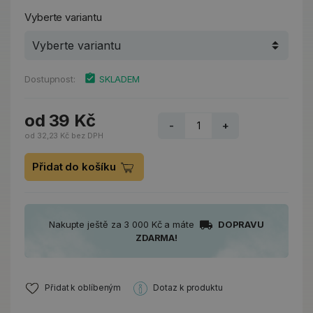
Vyberte variantu
Dostupnost:
SKLADEM
od 39 Kč
-
+
od 32,23 Kč bez DPH
Přidat do košíku
Nakupte ještě za 3 000 Kč a máte
DOPRAVU
ZDARMA!
Přidat k oblíbeným
Dotaz k produktu