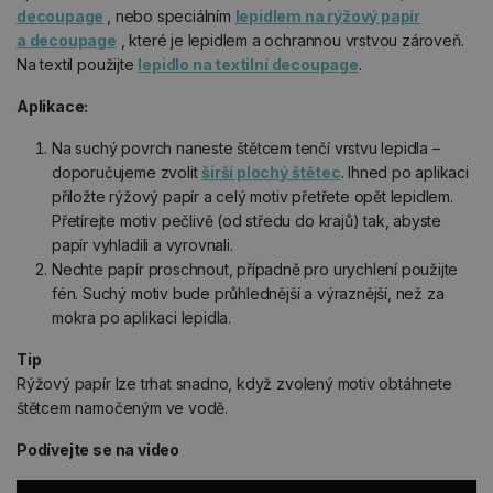
decoupage
, nebo speciálním
lepidlem na rýžový papír
a decoupage
, které je lepidlem a ochrannou vrstvou zároveň.
Na textil použijte
lepidlo na textilní decoupage
.
Aplikace:
Na suchý povrch naneste štětcem tenčí vrstvu lepidla –
doporučujeme zvolit
širší plochý štětec
. Ihned po aplikaci
přiložte rýžový papír a celý motiv přetřete opět lepidlem.
Přetírejte motiv pečlivě (od středu do krajů) tak, abyste
papír vyhladili a vyrovnali.
Nechte papír proschnout, případně pro urychlení použijte
fén. Suchý motiv bude průhlednější a výraznější, než za
mokra po aplikaci lepidla.
Tip
Rýžový papír lze trhat snadno, když zvolený motiv obtáhnete
štětcem namočeným ve vodě.
Podívejte se na video