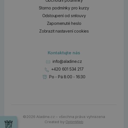
Obchodní podmínky
Storno podmínky pro kurzy
Odstoupení od smlouvy
Zapomenuté heslo
Zobrazit nastavení cookies
Kontaktujte nás
info@aladine.cz
+420 601 534 217
Po - Pá 8:00 - 16:30
Dárky
©2026
Aladine.cz – všechna práva vyhrazena
Wrendale
Created by
OptimWeb
Designs
Chci si vybrat
Radost pro