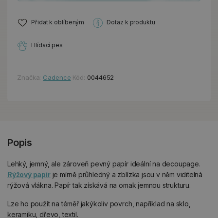
Přidat k oblíbeným
Dotaz k produktu
Hlídací pes
Značka:
Cadence
Kód:
0044652
Popis
Lehký, jemný, ale zároveň pevný papír ideální na decoupage.
Rýžový papír
je mírně průhledný a zblízka jsou v něm viditelná
rýžová vlákna. Papír tak získává na omak jemnou strukturu.
Lze ho použít na téměř jakýkoliv povrch, například na sklo,
keramiku, dřevo, textil.