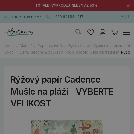
×
TOTÁLNÍ VÝPRODEJ. SLEVY AŽ 50%.
EUR
info@aladine.cz
+420 601 534 217
Úvod
Materiály
Papírové tvoření
Rýžový papír
Výběr dle motivu
Léto,
Úvod
Dárky, sezóny & poukazy
Roční období
Léto a prázdniny
Rýžový
Rýžový papír Cadence -
Mušle na pláži - VYBERTE
VELIKOST