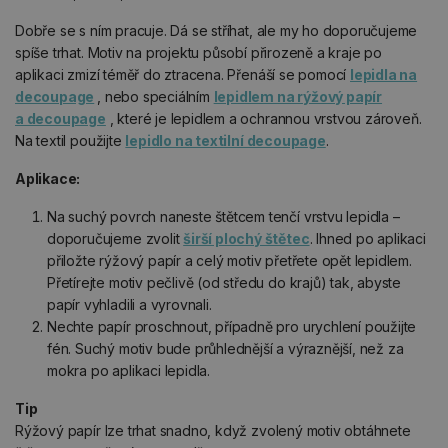
Dobře se s ním pracuje. Dá se stříhat, ale my ho doporučujeme
spíše trhat. Motiv na projektu působí přirozeně a kraje po
aplikaci zmizí téměř do ztracena. Přenáší se pomocí
lepidla na
decoupage
, nebo speciálním
lepidlem na rýžový papír
a decoupage
, které je lepidlem a ochrannou vrstvou zároveň.
Na textil použijte
lepidlo na textilní decoupage
.
Aplikace:
Na suchý povrch naneste štětcem tenčí vrstvu lepidla –
doporučujeme zvolit
širší plochý štětec
. Ihned po aplikaci
přiložte rýžový papír a celý motiv přetřete opět lepidlem.
Přetírejte motiv pečlivě (od středu do krajů) tak, abyste
papír vyhladili a vyrovnali.
Nechte papír proschnout, případně pro urychlení použijte
fén. Suchý motiv bude průhlednější a výraznější, než za
mokra po aplikaci lepidla.
Tip
Rýžový papír lze trhat snadno, když zvolený motiv obtáhnete