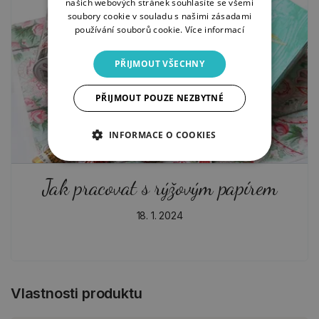
našich webových stránek souhlasíte se všemi
soubory cookie v souladu s našimi zásadami
používání souborů cookie.
Více informací
PŘIJMOUT VŠECHNY
PŘIJMOUT POUZE NEZBYTNÉ
INFORMACE O COOKIES
Jak pracovat s rýžovým papírem
18. 1. 2024
Vlastnosti produktu