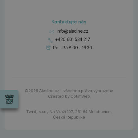
Kontaktujte nás
info@aladine.cz
+420 601 534 217
Po - Pá 8:00 - 16:30
Dárky
©2026
Aladine.cz – všechna práva vyhrazena
Wrendale
Created by
OptimWeb
Designs
Chci si vybrat
Radost pro
každou
Twint, s.r.o.,
Na Vráži 107
,
251 64 Mnichovice,
příležitost
Česká Republika