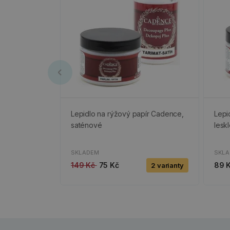
Lepidlo na rýžový papír Cadence,
Lepi
saténové
lesk
SKLADEM
SKL
149 Kč
75 Kč
89 
2 varianty