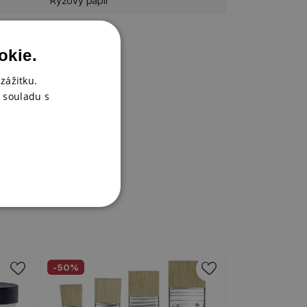
Rýžový papír
kus
okie.
zážitku.
 souladu s
-50%
-50%
Poslední kus