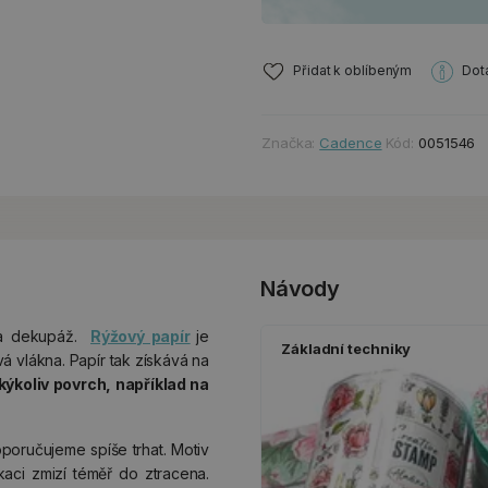
Přidat k oblíbeným
Dot
Značka:
Cadence
Kód:
0051546
Návody
na dekupáž.
Rýžový papír
je
Základní techniky
vá vlákna. Papír tak získává na
kýkoliv povrch, například na
oporučujeme spíše trhat. Motiv
kaci zmizí téměř do ztracena.