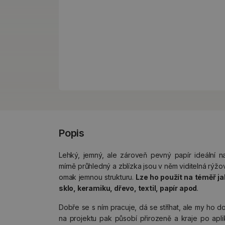
Popis
Lehký, jemný, ale zároveň pevný papír ideální 
mírně průhledný a zblízka jsou v něm viditelná rýžo
omak jemnou strukturu.
Lze ho použít na téměř ja
sklo, keramiku, dřevo, textil, papír apod
.
Dobře se s ním pracuje, dá se stříhat, ale my ho d
na projektu pak působí přirozeně a kraje po apli