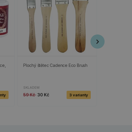
ce,
Plochý štětec Cadence Eco Brush
Dřevěný výře
abeceda
SKLADEM
SKLADEM
59 Kč
30 Kč
35 Kč
18 Kč
anty
3 varianty