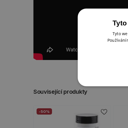
Tyto
Tyto we
Používání
Související produkty
-50%