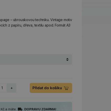
oupage – ubrouskovou techniku. Vintage motiv
cích z papíru, dřeva, textilu apod. Formát A3
+
Přidat do košíku
0 Kč a máte
DOPRAVU ZDARMA!