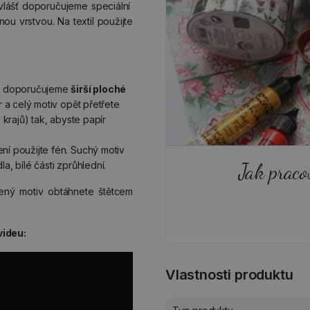
lášť doporučujeme speciální
ou vrstvou. Na textil použijte
a – doporučujeme
širší ploché
r a celý motiv opět přetřete
 krajů) tak, abyste papír
ní použijte fén. Suchý motiv
Jak praco
a, bílé části zprůhlední.
lený motiv obtáhnete štětcem
videu:
Vlastnosti produktu