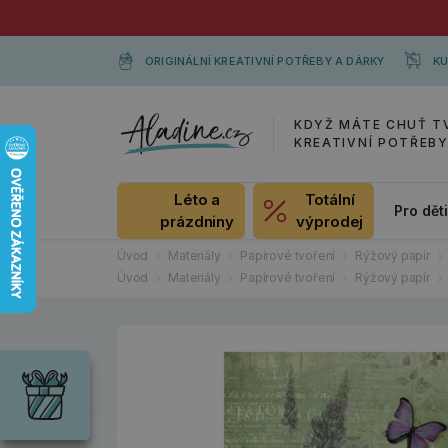
ORIGINÁLNÍ KREATIVNÍ POTŘEBY A DÁRKY
KU
KDYŽ MÁTE CHUŤ T
KREATIVNÍ POTŘEB
Léto a
Totální
Pro dět
prázdniny
výprodej
Úvod
Materiály
Papírové tvoření
Rýžový papír
Úvod
Materiály
Papírové tvoření
Rýžový papír
Dárky
Wrendale
Designs
Chci si vybrat
Radost pro
každou
příležitost