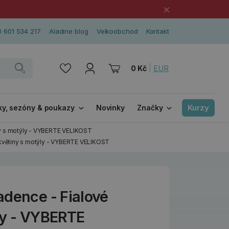
×
 601 534 217
Aladine blog
Velkoobchod
Kontakt
|
EUR
0 Kč
Kurzy
ky, sezóny & poukazy
Novinky
Značky
ny s motýly - VYBERTE VELIKOST
květiny s motýly - VYBERTE VELIKOST
adence - Fialové
ly - VYBERTE