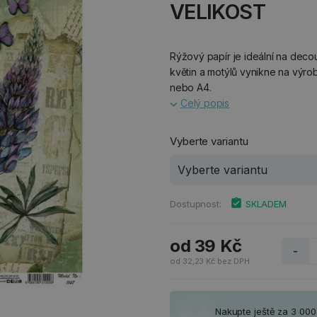
VELIKOST
Rýžový papír je ideální na dec
květin a motýlů vynikne na výrob
nebo A4.
Celý popis
Vyberte variantu
Dostupnost:
SKLADEM
od 39 Kč
-
od 32,23 Kč bez DPH
Nakupte ještě za 3 00