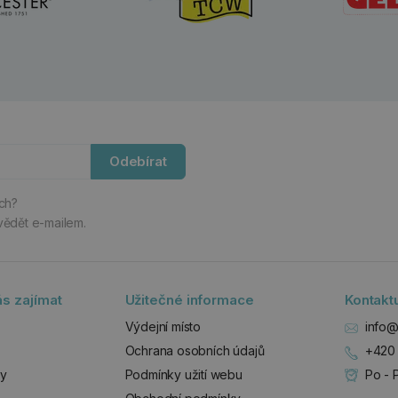
Odebírat
ách?
vědět e-mailem.
s zajímat
Užitečné informace
Kontakt
Výdejní místo
info@
Ochrana osobních údajů
+420 
zy
Podmínky užití webu
Po - 