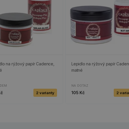
dlo na rýžový papír Cadence,
Lepidlo na rýžový papír Caden
lé
matné
ADEM
NA DOTAZ
Kč
105 Kč
2 varianty
2 vari