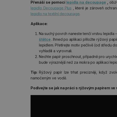
Přenáší se pomocí
lepidla na decoupage
,
obzv
lepidlo Decoupage Plus
, které je zároveň ochrann
lepidlo na textilní decoupage
.
Aplikace:
Na suchý povrch naneste tenčí vrstvu lepidl
štětce
. Ihned po aplikaci přiložte rýžový papí
lepidlem. Přetírejte motiv pečlivě (od středu do
vyhladili a vyrovnali.
Nechte papír proschnout, případně pro urychle
bude výraznější než za mokra po aplikaci lepidl
Tip:
Rýžový papír lze trhat precizněji, když zvo
namočeným ve vodě.
Podívejte se jak na práci s rýžovým papírem ve 