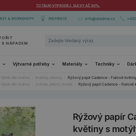
TOTÁLNÍ VÝPRODEJ. SLEVY AŽ 50%.
+420
info@aladine.cz
RZY & WORKSHOPY
INSPIRACE
VOŘIT
Y S NÁPADEM
i
Výtvarné potřeby
Materiály
Techniky
Dár
Výběr dle motivu
Květiny, stromy
Rýžový papír Cadence - Fialové květi
Výběr dle motivu
Zvířata, ptáčci, motýli
Rýžový papír Cadence - Fialové 
Rýžový papír C
květiny s motý