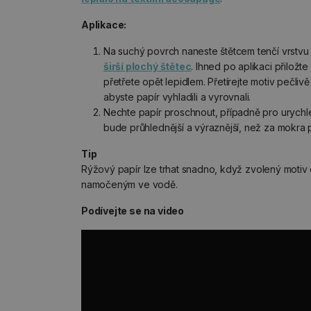
Aplikace:
Na suchý povrch naneste štětcem tenčí vrstvu 
širší plochý štětec
. Ihned po aplikaci přiložt
přetřete opět lepidlem. Přetírejte motiv pečlivě
abyste papír vyhladili a vyrovnali.
Nechte papír proschnout, případně pro urychle
bude průhlednější a výraznější, než za mokra p
Tip
Rýžový papír lze trhat snadno, když zvolený motiv
namočeným ve vodě.
Podívejte se na video