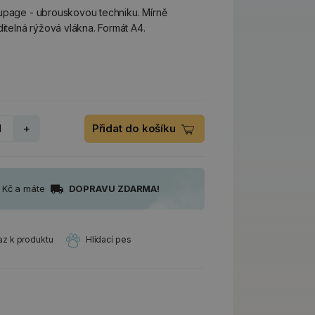
oupage - ubrouskovou techniku. Mírně
ditelná rýžová vlákna. Formát A4.
+
Přidat do košíku
0 Kč a máte
DOPRAVU ZDARMA!
az k produktu
Hlídací pes