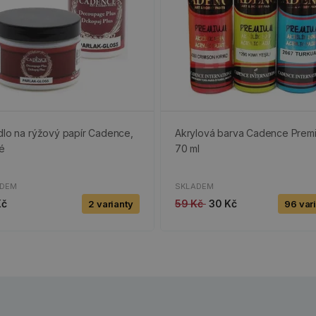
dlo na rýžový papír Cadence,
Akrylová barva Cadence Prem
lé
70 ml
ADEM
SKLADEM
Kč
59 Kč
30 Kč
2 varianty
96 var