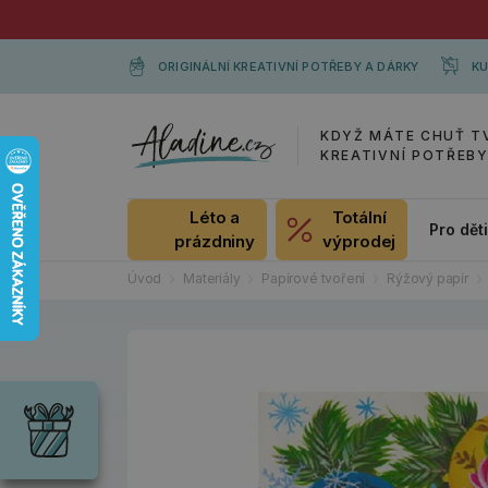
ORIGINÁLNÍ KREATIVNÍ POTŘEBY A DÁRKY
KU
KDYŽ MÁTE CHUŤ T
KREATIVNÍ POTŘEB
Léto a
Totální
Pro dět
prázdniny
výprodej
Úvod
Materiály
Papírové tvoření
Rýžový papír
Dárky
Wrendale
Designs
Chci si vybrat
Radost pro
každou
příležitost