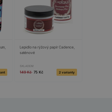
ium,
Lepidlo na rýžový papír Cadence,
saténové
SKLADEM
149 Kč
75 Kč
iant
2 varianty