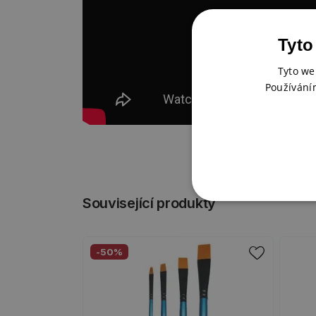
Tyto
Tyto we
Používání
Související produkty
-50%