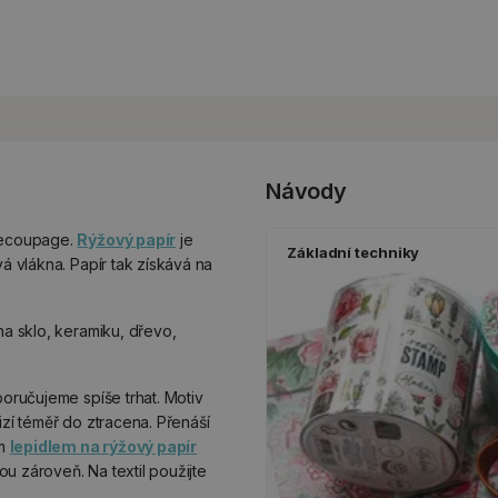
Návody
 decoupage.
Rýžový papír
je
Základní techniky
vá vlákna. Papír tak získává na
na sklo, keramiku, dřevo,
poručujeme spíše trhat. Motiv
izí téměř do ztracena. Přenáší
ím
lepidlem na rýžový papír
ou zároveň. Na textil použijte