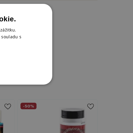
okie.
zážitku.
 souladu s
-50%