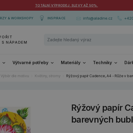
TOTÁLNÍ VÝPRODEJ. SLEVY AŽ 50%.
+420
info@aladine.cz
RZY & WORKSHOPY
INSPIRACE
VOŘIT
Y S NÁPADEM
i
Výtvarné potřeby
Materiály
Techniky
Dár
Výběr dle motivu
Květiny, stromy
Rýžový papír Cadence, A4 - Růže v ba
Rýžový papír C
barevných bub