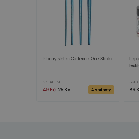
Plochý štětec Cadence One Stroke
Lepi
lesk
SKLADEM
SKL
49 Kč
25 Kč
89 
4 varianty