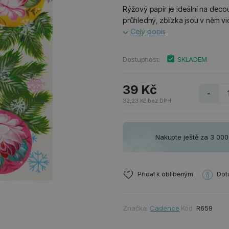
Rýžový papír je ideální na dec
průhledný, zblízka jsou v něm vi
Celý popis
Dostupnost:
SKLADEM
39 Kč
-
32,23 Kč bez DPH
Nakupte ještě za 3 00
Přidat k oblíbeným
Dot
Značka:
Cadence
Kód:
R659