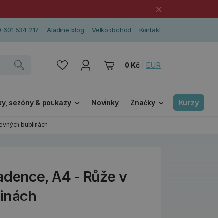
×
 601 534 217
Aladine blog
Velkoobchod
Kontakt
|
EUR
0 Kč
Kurzy
ky, sezóny & poukazy
Novinky
Značky
revných bublinách
adence, A4 - Růže v
linách