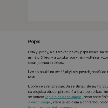
Popis
Lehký, jemný, ale zároveň pevný papír ideální na
mírně průhledný a zblízka jsou v něm viditelná rýžo
omak jemnou strukturu.
Lze ho použít na téměř jakýkoliv povrch, například 
textil.
Dobře se s ním pracuje. Dá se stříhat, ale my ho do
na projektu působí přirozeně a kraje po aplikaci zm
se pomocí
lepidla na decoupage
, nebo speciáln
a decoupage
, které je lepidlem a ochrannou vrstv
lepidlo na textilní decoupage
.