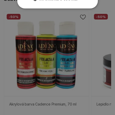
-50%
-50%
Akrylová barva Cadence Premium, 70 ml
Lepidlo na