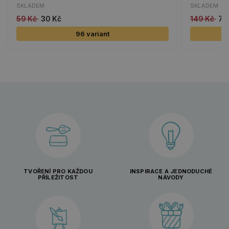
SKLADEM
SKLADEM
59 Kč
30 Kč
149 Kč
75
96 variant
TVOŘENÍ PRO KAŽDOU
INSPIRACE A JEDNODUCHÉ
PŘÍLEŽITOST
NÁVODY