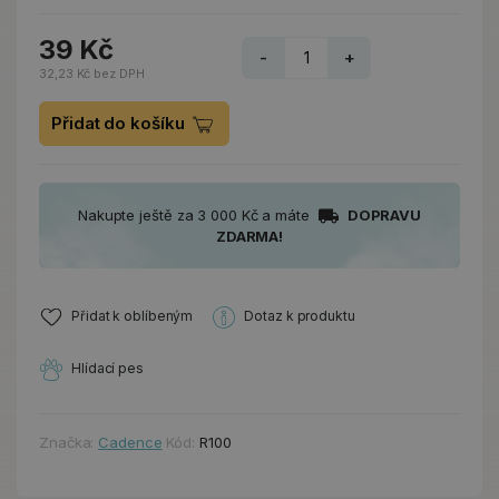
39 Kč
-
+
32,23 Kč bez DPH
Přidat do košíku
Nakupte ještě za 3 000 Kč a máte
DOPRAVU
ZDARMA!
Přidat k oblíbeným
Dotaz k produktu
Hlídací pes
Značka:
Cadence
Kód:
R100