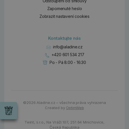
Odstoupení od smlouvy
Zapomenuté heslo
Zobrazit nastavení cookies
Kontaktujte nás
info@aladine.cz
+420 601 534 217
Po - Pá 8:00 - 16:30
Dárky
©2026
Aladine.cz – všechna práva vyhrazena
Wrendale
Created by
OptimWeb
Designs
Chci si vybrat
Radost pro
každou
Twint, s.r.o.,
Na Vráži 107
,
251 64 Mnichovice,
příležitost
Česká Republika