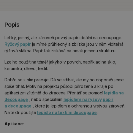
Popis
Lehký, jemný, ale zároveň pevný papír ideální na decoupage.
Rýžový papír
je mírně průhledný a zblízka jsou v něm viditelná
rýžová vlákna. Papír tak získává na omak jemnou strukturu.
Lze ho použít na téměř jakýkoliv povrch, například na sklo,
keramiku, dřevo, textil.
Dobře se s ním pracuje. Dá se stříhat, ale my ho doporučujeme
spíše trhat. Motiv na projektu působí přirozeně a kraje po
aplikaci zmizí téměř do ztracena. Přenáší se pomocí
lepidla na
decoupage
, nebo speciálním
lepidlem na rýžový papír
a decoupage
, které je lepidlem a ochrannou vrstvou zároveň.
Na textil použijte
lepidlo na textilní decoupage
.
Aplikace: