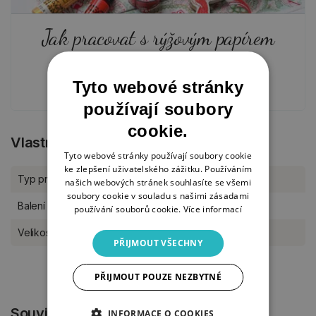
Jak pracovat s rýžovým papírem
18. 1. 2024
Tyto webové stránky
používají soubory
cookie.
Vlastnosti produktu
Tyto webové stránky používají soubory cookie
ke zlepšení uživatelského zážitku. Používáním
Typ produktu
Rýžový papír
našich webových stránek souhlasíte se všemi
soubory cookie v souladu s našimi zásadami
Balení
kus
používání souborů cookie.
Více informací
Velikost
A4
PŘIJMOUT VŠECHNY
PŘIJMOUT POUZE NEZBYTNÉ
Související produkty
INFORMACE O COOKIES