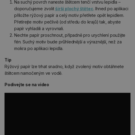
Na suchý povrch naneste štětcem tenčí vrstvu lepidla –
doporučujeme zvolit
širší plochý štětec
. Ihned po aplikaci
přiložte rýžový papír a celý motiv přetřete opět lepidlem.
Přetírejte motiv pečlivě (od středu do krajů) tak, abyste
papír vyhladili a vyrovnali.
Nechte papír proschnout, případně pro urychlení použijte
fén. Suchý motiv bude průhlednější a výraznější, než za
mokra po aplikaci lepidla.
Tip
Rýžový papír lze trhat snadno, když zvolený motiv obtáhnete
štětcem namočeným ve vodě.
Podívejte se na video