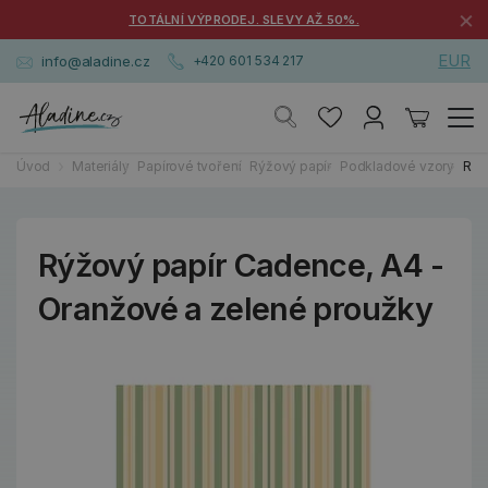
×
TOTÁLNÍ VÝPRODEJ. SLEVY AŽ 50%.
EUR
info@aladine.cz
+420 601 534 217
Úvod
Materiály
Papírové tvoření
Rýžový papír
Podkladové vzory
Rýž
Rýžový papír Cadence, A4 -
Oranžové a zelené proužky