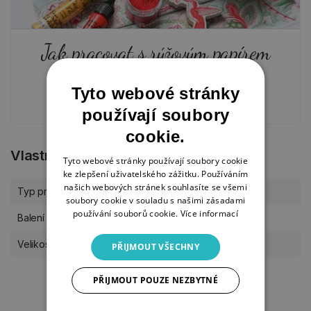
Jak pracovat s rýžovým papírem
18. 1. 2024
Tyto webové stránky
používají soubory
cookie.
Vlastnosti produktu
Tyto webové stránky používají soubory cookie
ke zlepšení uživatelského zážitku. Používáním
našich webových stránek souhlasíte se všemi
Typ produktu
Rýžový papír
soubory cookie v souladu s našimi zásadami
používání souborů cookie.
Více informací
Balení
kus
Velikost
A4
PŘIJMOUT VŠECHNY
PŘIJMOUT POUZE NEZBYTNÉ