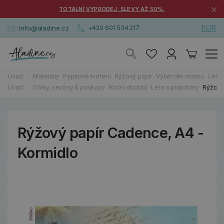
×
TOTÁLNÍ VÝPRODEJ. SLEVY AŽ 50%.
EUR
info@aladine.cz
+420 601 534 217
Úvod
Materiály
Papírové tvoření
Rýžový papír
Výběr dle motivu
Léto,
Úvod
Dárky, sezóny & poukazy
Roční období
Léto a prázdniny
Rýžový
Rýžový papír Cadence, A4 -
Kormidlo