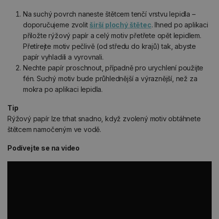
Na suchý povrch naneste štětcem tenčí vrstvu lepidla –
doporučujeme zvolit
širší plochý štětec
. Ihned po aplikaci
přiložte rýžový papír a celý motiv přetřete opět lepidlem.
Přetírejte motiv pečlivě (od středu do krajů) tak, abyste
papír vyhladili a vyrovnali.
Nechte papír proschnout, případně pro urychlení použijte
fén. Suchý motiv bude průhlednější a výraznější, než za
mokra po aplikaci lepidla.
Tip
Rýžový papír lze trhat snadno, když zvolený motiv obtáhnete
štětcem namočeným ve vodě.
Podívejte se na video