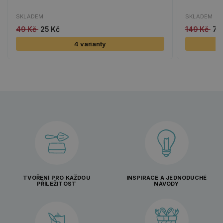
SKLADEM
SKLADEM
49 Kč
25 Kč
149 Kč
75
4 varianty
TVOŘENÍ PRO KAŽDOU
INSPIRACE A JEDNODUCHÉ
PŘÍLEŽITOST
NÁVODY