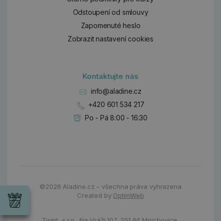
Odstoupení od smlouvy
Zapomenuté heslo
Zobrazit nastavení cookies
Kontaktujte nás
info@aladine.cz
+420 601 534 217
Po - Pá 8:00 - 16:30
Dárky
©2026
Aladine.cz – všechna práva vyhrazena
Wrendale
Created by
OptimWeb
Designs
Chci si vybrat
Radost pro
každou
Twint, s.r.o.,
Na Vráži 107
,
251 64 Mnichovice,