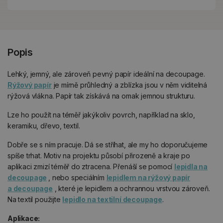
Popis
Lehký, jemný, ale zároveň pevný papír ideální na decoupage.
Rýžový papír
je mírně průhledný a zblízka jsou v něm viditelná
rýžová vlákna. Papír tak získává na omak jemnou strukturu.
Lze ho použít na téměř jakýkoliv povrch, například na sklo,
keramiku, dřevo, textil.
Dobře se s ním pracuje. Dá se stříhat, ale my ho doporučujeme
spíše trhat. Motiv na projektu působí přirozeně a kraje po
aplikaci zmizí téměř do ztracena. Přenáší se pomocí
lepidla na
decoupage
, nebo speciálním
lepidlem na rýžový papír
a decoupage
, které je lepidlem a ochrannou vrstvou zároveň.
Na textil použijte
lepidlo na textilní decoupage
.
Aplikace: