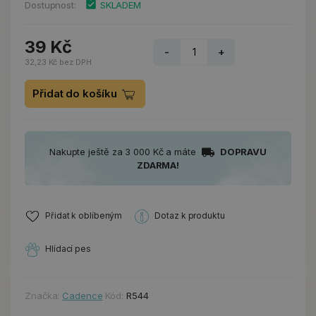
Dostupnost:
SKLADEM
39 Kč
-
+
32,23 Kč bez DPH
Přidat do košíku
Nakupte ještě za 3 000 Kč a máte
DOPRAVU
ZDARMA!
Přidat k oblíbeným
Dotaz k produktu
Hlídací pes
Značka:
Cadence
Kód:
R544