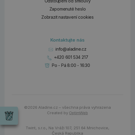
Odstoupení od smlouvy
Zapomenuté heslo
Zobrazit nastavení cookies
Kontaktujte nás
info@aladine.cz
+420 601 534 217
Po - Pá 8:00 - 16:30
Dárky
©2026
Aladine.cz – všechna práva vyhrazena
Wrendale
Created by
OptimWeb
Designs
Chci si vybrat
Radost pro
každou
Twint, s.r.o.,
Na Vráži 107
,
251 64 Mnichovice,
příležitost
Česká Republika