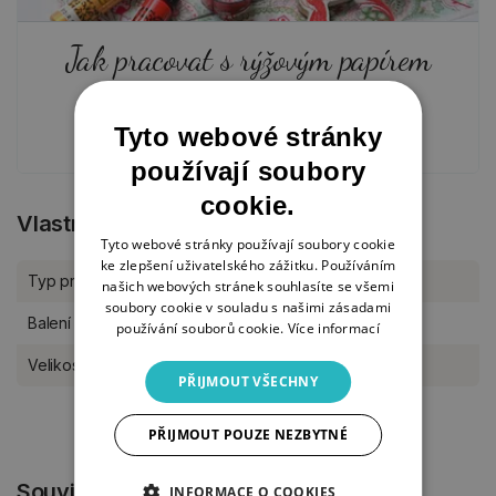
Jak pracovat s rýžovým papírem
18. 1. 2024
Tyto webové stránky
používají soubory
cookie.
Vlastnosti produktu
Tyto webové stránky používají soubory cookie
ke zlepšení uživatelského zážitku. Používáním
Typ produktu
Rýžový papír
našich webových stránek souhlasíte se všemi
soubory cookie v souladu s našimi zásadami
Balení
kus
používání souborů cookie.
Více informací
Velikost
A4
PŘIJMOUT VŠECHNY
PŘIJMOUT POUZE NEZBYTNÉ
Související produkty
INFORMACE O COOKIES