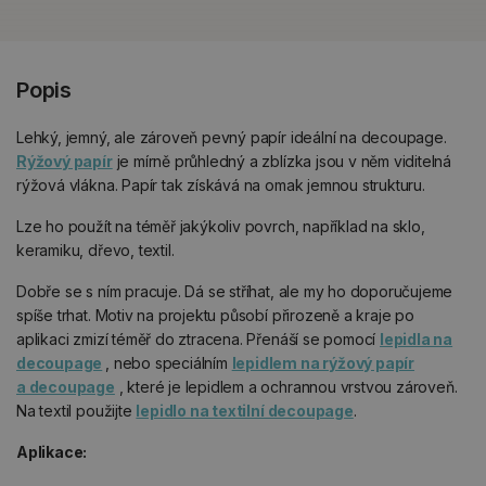
Popis
Lehký, jemný, ale zároveň pevný papír ideální na decoupage.
Rýžový papír
je mírně průhledný a zblízka jsou v něm viditelná
rýžová vlákna. Papír tak získává na omak jemnou strukturu.
Lze ho použít na téměř jakýkoliv povrch, například na sklo,
keramiku, dřevo, textil.
Dobře se s ním pracuje. Dá se stříhat, ale my ho doporučujeme
spíše trhat. Motiv na projektu působí přirozeně a kraje po
aplikaci zmizí téměř do ztracena. Přenáší se pomocí
lepidla na
decoupage
, nebo speciálním
lepidlem na rýžový papír
a decoupage
, které je lepidlem a ochrannou vrstvou zároveň.
Na textil použijte
lepidlo na textilní decoupage
.
Aplikace: