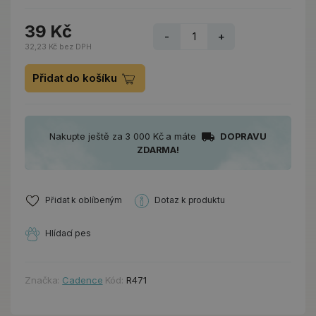
39 Kč
-
+
32,23 Kč bez DPH
Přidat do košíku
Nakupte ještě za 3 000 Kč a máte
DOPRAVU
ZDARMA!
Přidat k oblíbeným
Dotaz k produktu
Hlídací pes
Značka:
Cadence
Kód:
R471