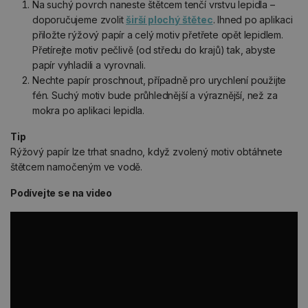
Na suchý povrch naneste štětcem tenčí vrstvu lepidla –
doporučujeme zvolit
širší plochý štětec
. Ihned po aplikaci
přiložte rýžový papír a celý motiv přetřete opět lepidlem.
Přetírejte motiv pečlivě (od středu do krajů) tak, abyste
papír vyhladili a vyrovnali.
Nechte papír proschnout, případně pro urychlení použijte
fén. Suchý motiv bude průhlednější a výraznější, než za
mokra po aplikaci lepidla.
Tip
Rýžový papír lze trhat snadno, když zvolený motiv obtáhnete
štětcem namočeným ve vodě.
Podívejte se na video