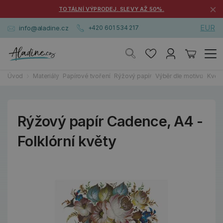
×
TOTÁLNÍ VÝPRODEJ. SLEVY AŽ 50%.
EUR
info@aladine.cz
+420 601 534 217
Úvod
Materiály
Papírové tvoření
Rýžový papír
Výběr dle motivu
Květi
Rýžový papír Cadence, A4 -
Folklórní květy