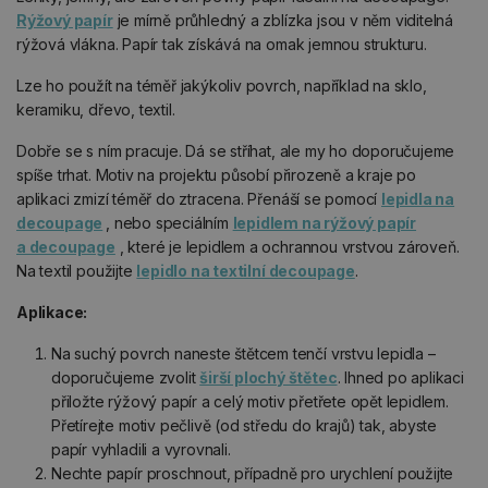
Rýžový papír
je mírně průhledný a zblízka jsou v něm viditelná
rýžová vlákna. Papír tak získává na omak jemnou strukturu.
Lze ho použít na téměř jakýkoliv povrch, například na sklo,
keramiku, dřevo, textil.
Dobře se s ním pracuje. Dá se stříhat, ale my ho doporučujeme
spíše trhat. Motiv na projektu působí přirozeně a kraje po
aplikaci zmizí téměř do ztracena. Přenáší se pomocí
lepidla na
decoupage
, nebo speciálním
lepidlem na rýžový papír
a decoupage
, které je lepidlem a ochrannou vrstvou zároveň.
Na textil použijte
lepidlo na textilní decoupage
.
Aplikace:
Na suchý povrch naneste štětcem tenčí vrstvu lepidla –
doporučujeme zvolit
širší plochý štětec
. Ihned po aplikaci
přiložte rýžový papír a celý motiv přetřete opět lepidlem.
Přetírejte motiv pečlivě (od středu do krajů) tak, abyste
papír vyhladili a vyrovnali.
Nechte papír proschnout, případně pro urychlení použijte