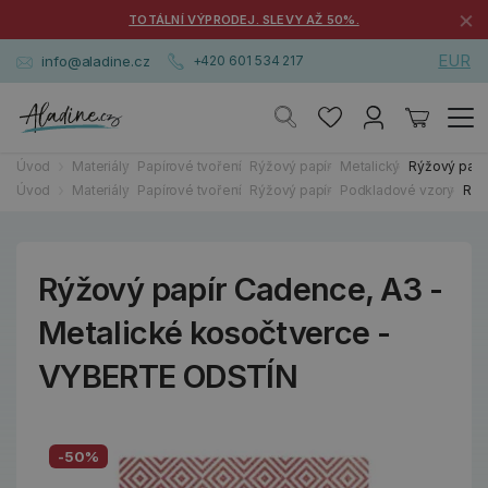
×
TOTÁLNÍ VÝPRODEJ. SLEVY AŽ 50%.
EUR
info@aladine.cz
+420 601 534 217
Úvod
Materiály
Papírové tvoření
Rýžový papír
Metalický
Rýžový papí
Úvod
Materiály
Papírové tvoření
Rýžový papír
Podkladové vzory
Rýž
Rýžový papír Cadence, A3 -
Metalické kosočtverce -
VYBERTE ODSTÍN
-50%