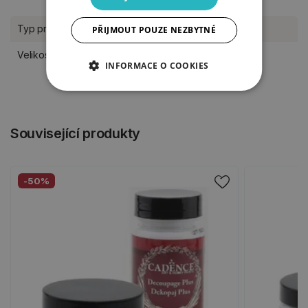
Typ produktu
Rýžový papír
PŘIJMOUT POUZE NEZBYTNÉ
Velikost
A3
INFORMACE O COOKIES
Související produkty
-50%