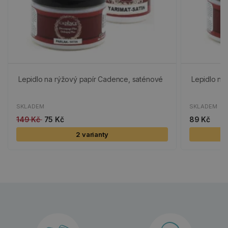
Lepidlo na rýžový papír Cadence, saténové
Lepidlo na
SKLADEM
SKLADEM
149 Kč
75 Kč
89 Kč
2 varianty