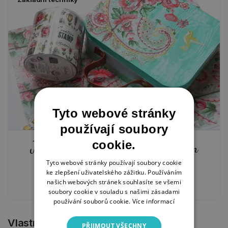
Tyto webové stránky
používají soubory
cookie.
Jak pracovat s rýžovým papírem
Tyto webové stránky používají soubory cookie
18. 1. 2024
ke zlepšení uživatelského zážitku. Používáním
našich webových stránek souhlasíte se všemi
soubory cookie v souladu s našimi zásadami
používání souborů cookie.
Více informací
Vlastnosti produktu
PŘIJMOUT VŠECHNY