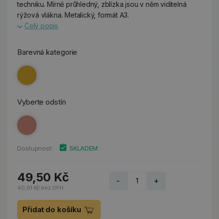
techniku. Mírně průhledný, zblízka jsou v něm viditelná
rýžová vlákna. Metalický, formát A3.
Celý popis
Barevná kategorie
Vyberte odstín
Dostupnost:
SKLADEM
49,50 Kč
-
+
40,91 Kč bez DPH
Přidat do košíku