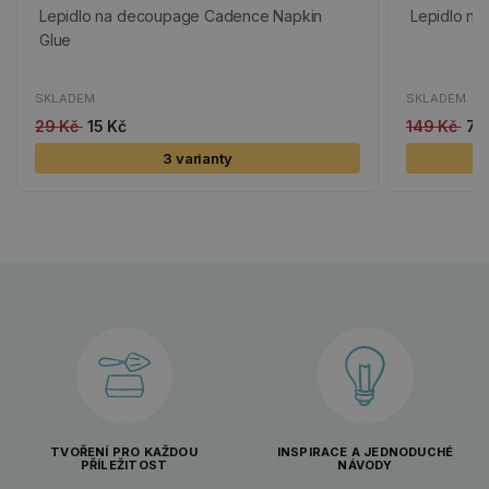
Lepidlo na decoupage Cadence Napkin
Lepidlo na
Glue
SKLADEM
SKLADEM
29 Kč
15 Kč
149 Kč
75
3 varianty
TVOŘENÍ PRO KAŽDOU
INSPIRACE A JEDNODUCHÉ
PŘÍLEŽITOST
NÁVODY