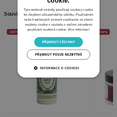
cookie.
Tyto webové stránky používají soubory cookie
Související produkty
ke zlepšení uživatelského zážitku. Používáním
našich webových stránek souhlasíte se všemi
soubory cookie v souladu s našimi zásadami
používání souborů cookie.
Více informací
-50%
-50%
PŘIJMOUT VŠECHNY
PŘIJMOUT POUZE NEZBYTNÉ
INFORMACE O COOKIES