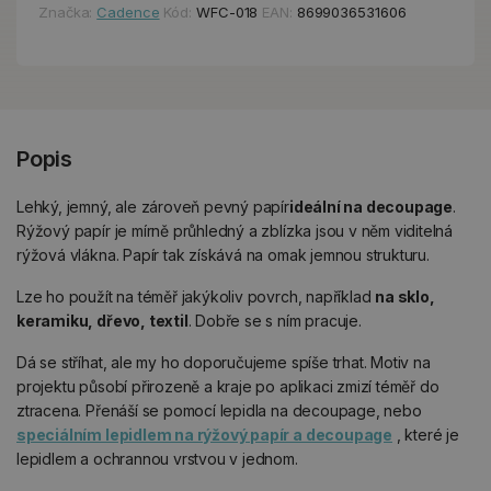
Značka:
Cadence
Kód:
WFC-018
EAN:
8699036531606
Popis
Lehký, jemný, ale zároveň pevný papír
ideální na decoupage
.
Rýžový papír je mírně průhledný a zblízka jsou v něm viditelná
rýžová vlákna. Papír tak získává na omak jemnou strukturu.
Lze ho použít na téměř jakýkoliv povrch, například
na sklo,
keramiku, dřevo, textil
. Dobře se s ním pracuje.
Dá se stříhat, ale my ho doporučujeme spíše trhat. Motiv na
projektu působí přirozeně a kraje po aplikaci zmizí téměř do
ztracena. Přenáší se pomocí lepidla na decoupage, nebo
speciálním lepidlem na rýžový papír a decoupage
, které je
lepidlem a ochrannou vrstvou v jednom.