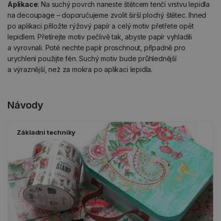
Aplikace
: Na suchý povrch naneste štětcem tenčí vrstvu lepidla
na decoupage – doporučujeme zvolit širší plochý štětec. Ihned
po aplikaci přiložte rýžový papír a celý motiv přetřete opět
lepidlem. Přetírejte motiv pečlivě tak, abyste papír vyhladili
a vyrovnali. Poté nechte papír proschnout, případně pro
urychlení použijte fén. Suchý motiv bude průhlednější
a výraznější, než za mokra po aplikaci lepidla.
Návody
Základní techniky