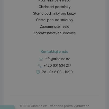
Podmínky užití webu
Obchodní podmínky
Storno podmínky pro kurzy
Odstoupení od smlouvy
Zapomenuté heslo
Zobrazit nastavení cookies
Kontaktujte nás
info@aladine.cz
+420 601 534 217
Po - Pá 8:00 - 16:30
Dárky
©2026
Aladine.cz – všechna práva vyhrazena
Wrendale