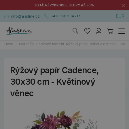
×
TOTÁLNÍ VÝPRODEJ. SLEVY AŽ 50%.
EUR
info@aladine.cz
+420 601 534 217
Úvod
Materiály
Papírové tvoření
Rýžový papír
Výběr dle motivu
Květi
Rýžový papír Cadence,
30x30 cm - Květinový
věnec