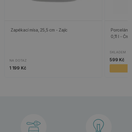
Zapékací mísa, 25,5 cm - Zajíc
Porceláno
0,11 l - Čme
SKLADEM
599 Kč
NA DOTAZ
1 199 Kč