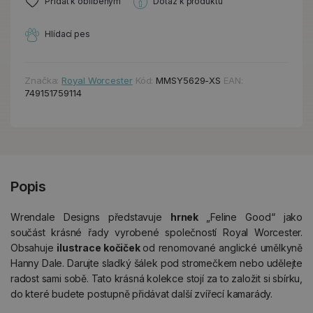
Přidat k oblíbeným
Dotaz k produktu
Hlídací pes
Značka:
Royal Worcester
Kód:
MMSY5629-XS
EAN:
749151759114
Popis
Wrendale Designs představuje
hrnek
„Feline Good“ jako
součást krásné řady vyrobené společností Royal Worcester.
Obsahuje
ilustrace kočiček
od renomované anglické umělkyně
Hanny Dale. Darujte sladký šálek pod stromečkem nebo udělejte
radost sami sobě. Tato krásná kolekce stojí za to založit si sbírku,
do které budete postupně přidávat další zvířecí kamarády.