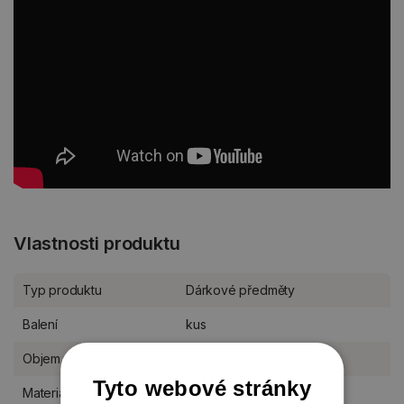
Vlastnosti produktu
Typ produktu
Dárkové předměty
Balení
kus
Objem
310 ml
Tyto webové stránky
Materiál
kostní porcelán