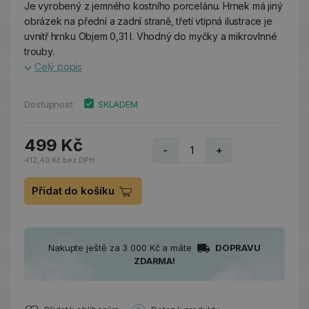
Je vyrobený z jemného kostního porcelánu. Hrnek má jiný
obrázek na přední a zadní straně, třetí vtipná ilustrace je
uvnitř hrnku Objem 0,31 l. Vhodný do myčky a mikrovlnné
trouby.
Celý popis
Dostupnost:
SKLADEM
499 Kč
-
+
412,40 Kč bez DPH
Přidat do košíku
Nakupte ještě za 3 000 Kč a máte
DOPRAVU
ZDARMA!