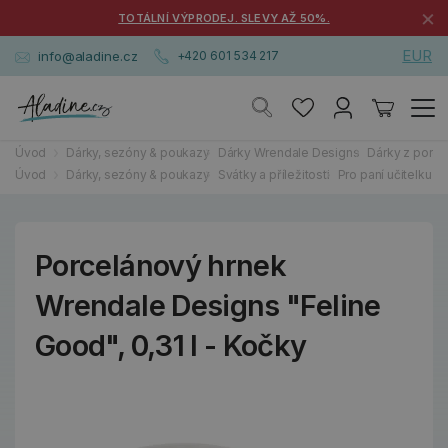
×
TOTÁLNÍ VÝPRODEJ. SLEVY AŽ 50%.
EUR
info@aladine.cz
+420 601 534 217
Úvod
Dárky, sezóny & poukazy
Dárky Wrendale Designs
Dárky z porce
Úvod
Dárky, sezóny & poukazy
Svátky a příležitosti
Pro paní učitelku a 
Porcelánový hrnek
Wrendale Designs "Feline
Good", 0,31 l - Kočky