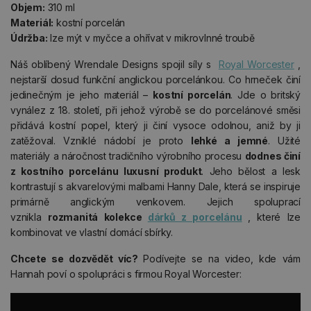
Objem:
310 ml
Materiál:
kostní porcelán
Údržba:
lze mýt v myčce a ohřívat v mikrovlnné troubě
Náš oblíbený Wrendale Designs spojil síly s
Royal Worcester
,
nejstarší dosud funkční anglickou porcelánkou. Co hrneček činí
jedinečným je jeho materiál –
kostní porcelán
. Jde o britský
vynález z 18. století, při jehož výrobě se do porcelánové směsi
přidává kostní popel, který ji činí vysoce odolnou, aniž by ji
zatěžoval. Vzniklé nádobí je proto
lehké a jemné
. Užité
materiály a náročnost tradičního výrobního procesu
dodnes činí
z kostního porcelánu luxusní produkt
. Jeho bělost a lesk
kontrastují s akvarelovými malbami Hanny Dale, která se inspiruje
primárně anglickým venkovem. Jejich spoluprací
vznikla
rozmanitá kolekce
dárků z porcelánu
, které lze
kombinovat ve vlastní domácí sbírky.
Chcete se dozvědět víc?
Podívejte se na video, kde vám
Hannah poví o spolupráci s firmou Royal Worcester: