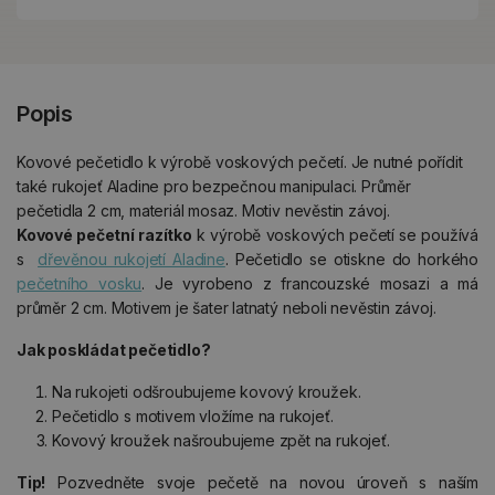
Popis
Kovové pečetidlo k výrobě voskových pečetí. Je nutné pořídit
také rukojeť Aladine pro bezpečnou manipulaci. Průměr
pečetidla 2 cm, materiál mosaz. Motiv nevěstin závoj.
Kovové pečetní razítko
k výrobě voskových pečetí se používá
s
dřevěnou rukojetí Aladine
. Pečetidlo se otiskne do horkého
pečetního vosku
. Je vyrobeno z francouzské mosazi a má
průměr 2 cm. Motivem je šater latnatý neboli nevěstin závoj.
Jak poskládat pečetidlo?
Na rukojeti odšroubujeme kovový kroužek.
Pečetidlo s motivem vložíme na rukojeť.
Kovový kroužek našroubujeme zpět na rukojeť.
Tip!
Pozvedněte svoje pečetě na novou úroveň s naším