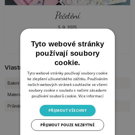
Pečetění
5. 9. 2025
AKTUALITY
Tyto webové stránky
používají soubory
cookie.
Vlastnosti produktu
Tyto webové stránky používají soubory cookie
ke zlepšení uživatelského zážitku. Používáním
Balení
kus
našich webových stránek souhlasíte se všemi
soubory cookie v souladu s našimi zásadami
Materiál
mosaz
používání souborů cookie.
Více informací
Průměr
2 cm
PŘIJMOUT VŠECHNY
PŘIJMOUT POUZE NEZBYTNÉ