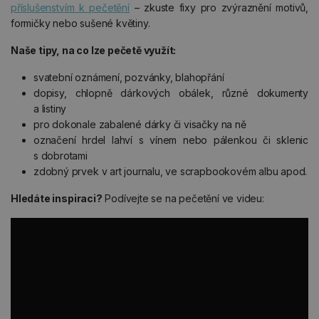
příslušenstvím k pečetění
– zkuste fixy pro zvýraznění motivů,
formičky nebo sušené květiny.
Naše tipy, na co lze pečetě využít:
svatební oznámení, pozvánky, blahopřání
dopisy, chlopně dárkových obálek, různé dokumenty
a listiny
pro dokonale zabalené dárky či visačky na ně
označení hrdel lahví s vínem nebo pálenkou či sklenic
s dobrotami
zdobný prvek v art journalu, ve scrapbookovém albu apod.
Hledáte inspiraci?
Podívejte se na pečetění ve videu: