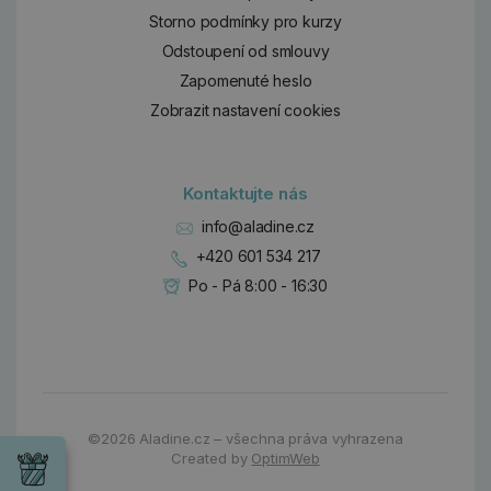
Storno podmínky pro kurzy
Odstoupení od smlouvy
Zapomenuté heslo
Zobrazit nastavení cookies
Kontaktujte nás
info@aladine.cz
+420 601 534 217
Po - Pá 8:00 - 16:30
Dárky
©2026
Aladine.cz – všechna práva vyhrazena
Wrendale
Created by
OptimWeb
Designs
Chci si vybrat
Radost pro