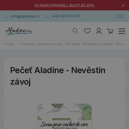
×
TOTÁLNÍ VÝPRODEJ. SLEVY AŽ 50%.
EUR
info@aladine.cz
+420 601 534 217
Úvod
Techniky
Ostatní techniky
Pečetění
Pečetidla a pečetě
Příroda
Pečeť Aladine - Nevěstin
závoj