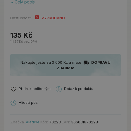
Celý popis
Dostupnost:
VYPRODÁNO
135 Kč
111,57 Kč bez DPH
Nakupte ještě za 3 000 Kč a máte
DOPRAVU
ZDARMA!
Přidat k oblíbeným
Dotaz k produktu
Hlídací pes
Značka:
Aladine
Kód:
70228
EAN:
3660016702281