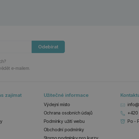
Odebírat
ách?
vědět e-mailem.
s zajímat
Užitečné informace
Kontakt
Výdejní místo
info@
Ochrana osobních údajů
+420 
zy
Podmínky užití webu
Po - 
Obchodní podmínky
Storno podmínky pro kurzy