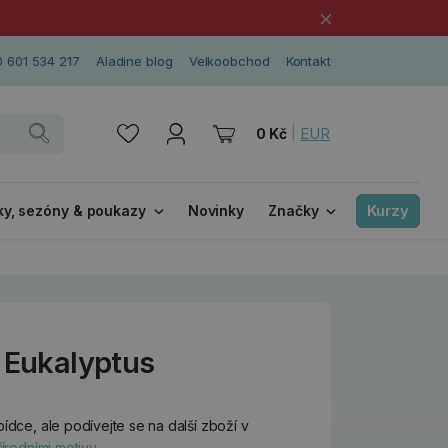
×
 601 534 217
Aladine blog
Velkoobchod
Kontakt
|
EUR
0 Kč
Kurzy
ky, sezóny & poukazy
Novinky
Značky
- Eukalyptus
ídce, ale podívejte se na další zboží v
írodními motivy
.