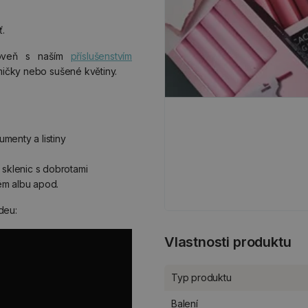
.
oveň s naším
příslušenstvím
mičky nebo sušené květiny.
menty a listiny
 sklenic s dobrotami
ém albu apod.
deu:
Vlastnosti produktu
Typ produktu
Balení