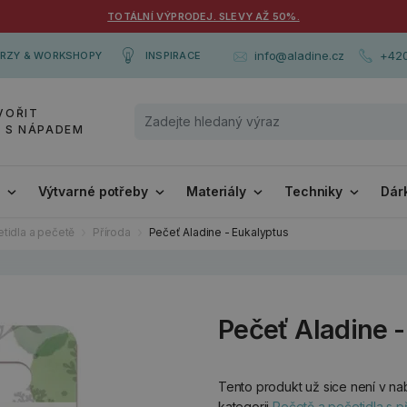
TOTÁLNÍ VÝPRODEJ. SLEVY AŽ 50%.
+420
info@aladine.cz
RZY & WORKSHOPY
INSPIRACE
VOŘIT
Y S NÁPADEM
i
Výtvarné potřeby
Materiály
Techniky
Dár
tidla a pečetě
Příroda
Pečeť Aladine - Eukalyptus
Pečeť Aladine 
Tento produkt už sice není v nab
kategorii
Pečetě a pečetidla s př