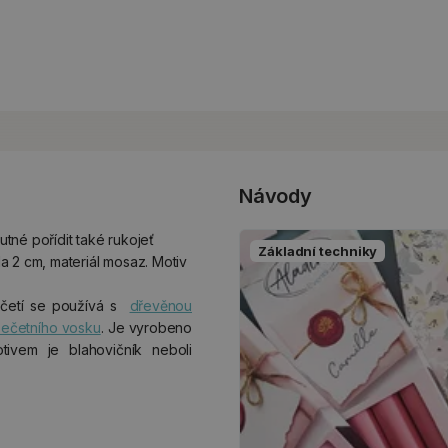
Návody
tné pořídit také rukojeť
Základní techniky
a 2 cm, materiál mosaz. Motiv
četí se používá s
dřevěnou
ečetního vosku
. Je vyrobeno
vem je blahovičník neboli