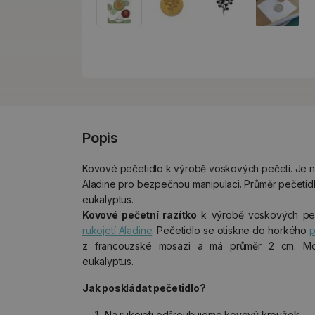
Popis
Kovové pečetidlo k výrobě voskových pečetí. Je nu
Aladine pro bezpečnou manipulaci. Průměr pečetidl
eukalyptus.
Kovové pečetní razítko
k výrobě voskových pe
rukojetí Aladine
. Pečetidlo se otiskne do horkého
p
z francouzské mosazi a má průměr 2 cm. Moti
eukalyptus.
Jak poskládat pečetidlo?
Na rukojeti odšroubujeme kovový kroužek.