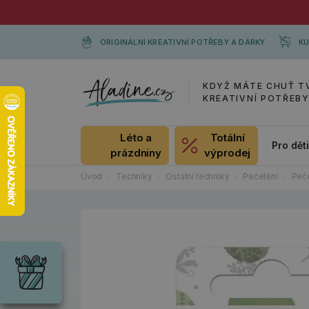
ORIGINÁLNÍ KREATIVNÍ POTŘEBY A DÁRKY
KU
KDYŽ MÁTE CHUŤ T
KREATIVNÍ POTŘEB
Léto a
Totální
Pro dět
prázdniny
výprodej
Úvod
Techniky
Ostatní techniky
Pečetění
Peče
Dárky
Wrendale
Designs
Chci si vybrat
Radost pro
každou
příležitost