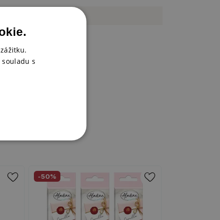
mosaz
okie.
2 cm
zážitku.
 souladu s
-50%