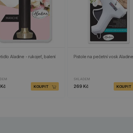
tidlo Aladine - rukojeť, balení
Pistole na pečetní vosk Aladin
ADEM
SKLADEM
 Kč
269 Kč
KOUPIT
KOUPIT