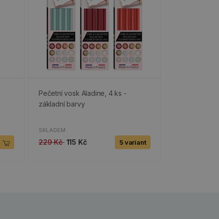
e
Pečetní vosk Aladine, 4 ks -
základní barvy
SKLADEM
229 Kč
115 Kč
5 variant