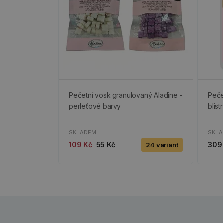
Pečetní vosk granulovaný Aladine -
Peče
perleťové barvy
blistr
SKLADEM
SKL
109 Kč
55 Kč
309
24 variant