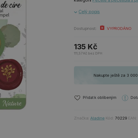
Celý popis
Dostupnost:
VYPRODÁNO
135 Kč
111,57 Kč bez DPH
Nakupte ještě za 3 00
Přidat k oblíbeným
Dot
Značka:
Aladine
Kód:
70229
EAN: