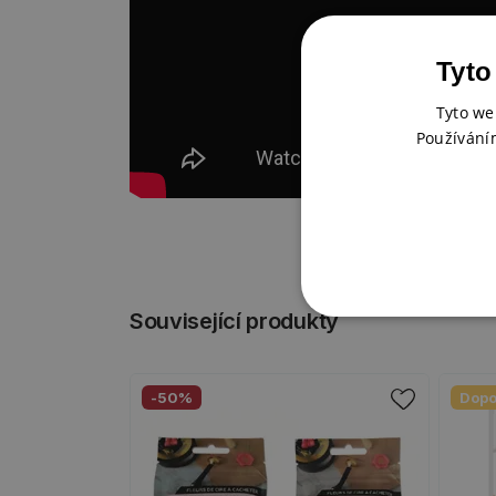
Tyto
Tyto we
Používání
Související produkty
-50%
Dopo