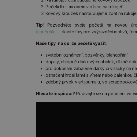
Pečetidlo s motivem vložíme na rukojeť.
Kovový kroužek našroubujeme zpět na rukojeť
Tip!
Pozvedněte svoje pečetě na novou úr
k pečetění
– zkuste fixy pro zvýraznění motivů, for
Naše tipy, na co lze pečetě využít:
svatební oznámení, pozvánky, blahopřání
dopisy, chlopně dárkových obálek, různé doku
pro dokonale zabalené dárky či visačky na ně
označení hrdel lahví s vínem nebo pálenkou či
zdobný prvek v art journalu, ve scrapbookov
Hledáte inspiraci?
Podívejte se na pečetění ve vi