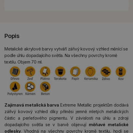
Popis
Metalické akrylové barvy vytváří zářivý kovový vzhled měnící se
podle úhlu dopadajícího světla. Na všechny povrchy kromě
textilu. Objem 70 ml.
Zajímavá metalická barva
Extreme Metallic projektům dodává
zářivý kovový vzhled díky příměsi jemně mletých metalických
částic a perleťového pigmentu. V závislosti na úhlu a zdroji
dopadajícího světla se v barvě objevují
měňavé metalické
odlesky
. Vhodná na všechny povrchy kromě textilu, hodí se