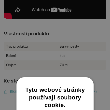
Vlastnosti produktu
Typ produktu
Barvy, pasty
Balení
kus
Objem
70 ml
Ke stažení
Tyto webové stránky
BEZPEČNOSTNÍ LIST Extreme Light Metallic Paint (PDF)
používají soubory
cookie.