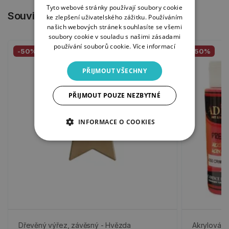
Tyto webové stránky používají soubory cookie
Související produkty
ke zlepšení uživatelského zážitku. Používáním
našich webových stránek souhlasíte se všemi
soubory cookie v souladu s našimi zásadami
používání souborů cookie.
Více informací
-50%
-50%
PŘIJMOUT VŠECHNY
PŘIJMOUT POUZE NEZBYTNÉ
INFORMACE O COOKIES
Dřevěný výřez, závěsný - Hvězda
Akrylová b