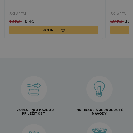
SKLADEM
SKLADEM
19 Kč
10 Kč
59 Kč
30 
KOUPIT
TVOŘENÍ PRO KAŽDOU
INSPIRACE A JEDNODUCHÉ
PŘÍLEŽITOST
NÁVODY