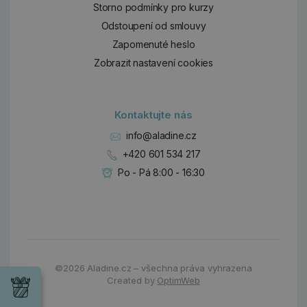
Storno podmínky pro kurzy
Odstoupení od smlouvy
Zapomenuté heslo
Zobrazit nastavení cookies
Kontaktujte nás
info@aladine.cz
+420 601 534 217
Po - Pá 8:00 - 16:30
Dárky
©2026
Aladine.cz – všechna práva vyhrazena
Wrendale
Created by
OptimWeb
Designs
Chci si vybrat
Radost pro
každou