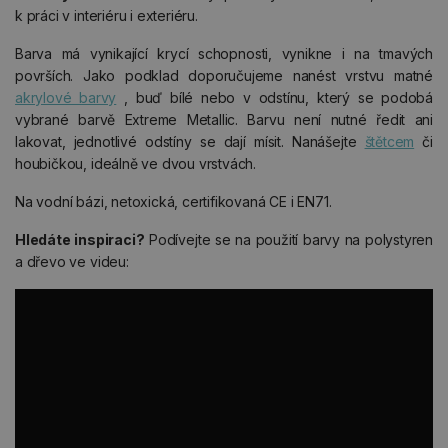
k práci v interiéru i exteriéru.
Barva má vynikající krycí schopnosti, vynikne i na tmavých
površích. Jako podklad doporučujeme nanést vrstvu matné
akrylové barvy
, buď bílé nebo v odstínu, který se podobá
vybrané barvě Extreme Metallic. Barvu není nutné ředit ani
lakovat, jednotlivé odstíny se dají mísit. Nanášejte
štětcem
či
houbičkou, ideálně ve dvou vrstvách.
Na vodní bázi, netoxická, certifikovaná CE i EN71.
Hledáte inspiraci?
Podívejte se na použití barvy na polystyren
a dřevo ve videu: