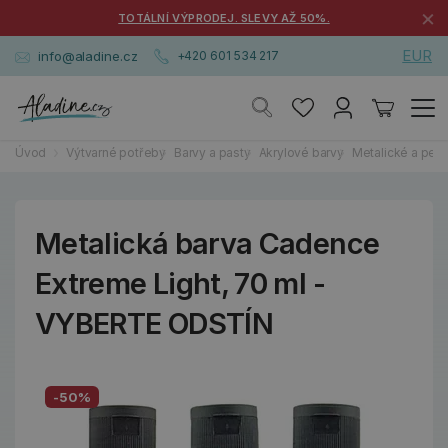
×
TOTÁLNÍ VÝPRODEJ. SLEVY AŽ 50%.
EUR
info@aladine.cz
+420 601 534 217
Úvod
Výtvarné potřeby
Barvy a pasty
Akrylové barvy
Metalické a perl
Metalická barva Cadence
Extreme Light, 70 ml -
VYBERTE ODSTÍN
-50%