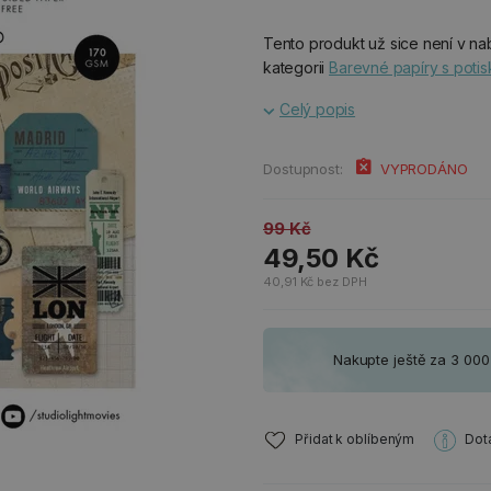
Tento produkt už sice není v nab
kategorii
Barevné papíry s poti
Celý popis
Dostupnost:
VYPRODÁNO
99 Kč
49,50 Kč
40,91 Kč bez DPH
Nakupte ještě za 3 00
Přidat k oblíbeným
Dot