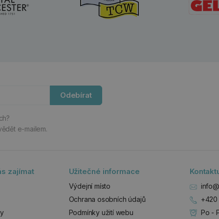
Odebírat
ách?
vědět e-mailem.
s zajímat
Užitečné informace
Kontakt
Výdejní místo
info@
Ochrana osobních údajů
+420 
zy
Podmínky užití webu
Po - 