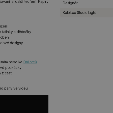
vání a další tvoření. Papíry
Designér
Kolekce Studio Light
řižení
o tatínky a dědečky
dobení
ladové designy
eninám nebo ke
Dni otců
kové poukázky
a z cest
ro pány ve videu: