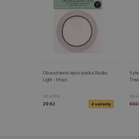
Oboustranná lepicí páska Studio
Vyře
Light - trhací
Trea
SKLADEM
SKL
29 Kč
680
4 varianty