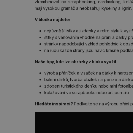
zkombinovat na scrapbooking, cardmaking, kolážo
mají vysokou gramáž a neobsahují kyseliny a lignin.
V bločku najdete:
nejrůznější lístky a jízdenky v retro stylu k vyst
štítky s věnováním vhodné na přání a dárky pr
stránky napodobující vzhled pohlednic k doz
na rubu každé strany jsou navíc krásné podk
Naše tipy, kde lze obrázky z bloku využít:
výroba přáníček a visaček na dárky k naroz
balení dárků, tvorba obálek na peníze a dár
zdobení turistického deníku nebo mini fotoalb
kolážování ve scrapbooku nebo art journalu
Hledáte inspiraci?
Podívejte se na výrobu přání p