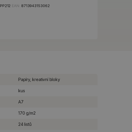
DPP212
EAN:
8713943153062
Papíry, kreativní bloky
kus
A7
170 g/m2
24 listů