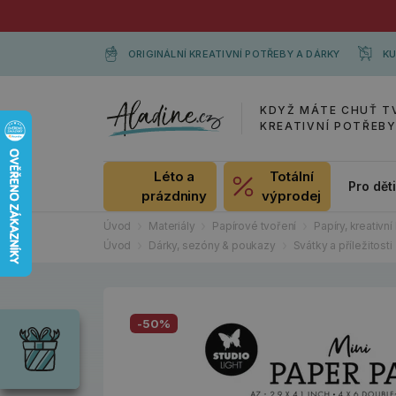
ORIGINÁLNÍ KREATIVNÍ POTŘEBY A DÁRKY
KU
KDYŽ MÁTE CHUŤ T
KREATIVNÍ POTŘEB
Léto a
Totální
Pro dět
prázdniny
výprodej
Úvod
Materiály
Papírové tvoření
Papíry, kreativní 
Úvod
Dárky, sezóny & poukazy
Svátky a příležitosti
Dárky
Wrendale
-50%
Designs
Chci si vybrat
Radost pro
každou
příležitost