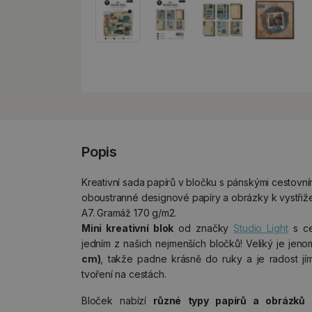
Popis
Kreativní sada papírů v bločku s pánskými cestovní
oboustranné designové papíry a obrázky k vystřižen
A7. Gramáž 170 g/m2.
Mini kreativní blok
od značky
Studio Light
s ce
jedním z našich nejmenších bločků! Veliký je jen
cm)
, takže padne krásně do ruky a je radost jím
tvoření na cestách.
Bloček nabízí
různé typy papírů a obrázků k