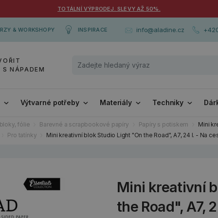
TOTÁLNÍ VÝPRODEJ. SLEVY AŽ 50%.
+420
info@aladine.cz
RZY & WORKSHOPY
INSPIRACE
VOŘIT
Y S NÁPADEM
i
Výtvarné potřeby
Materiály
Techniky
Dár
bloky, fólie
Barevné a scrapbookové papíry
Papíry s potiskem
Mini kr
Pro tatínky
Mini kreativní blok Studio Light "On the Road", A7, 24 l. - Na ce
Mini kreativní 
the Road", A7, 2