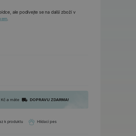
ídce, ale podívejte se na další zboží v
skem
.
0 Kč a máte
DOPRAVU ZDARMA!
az k produktu
Hlídací pes