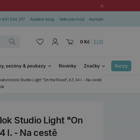
×
 601 534 217
Aladine blog
Velkoobchod
Kontakt
|
EUR
0 Kč
Kurzy
ky, sezóny & poukazy
Novinky
Značky
eativní blok Studio Light "On the Road", A7, 24 l. - Na cestě
stě
blok Studio Light "On
4 l. - Na cestě