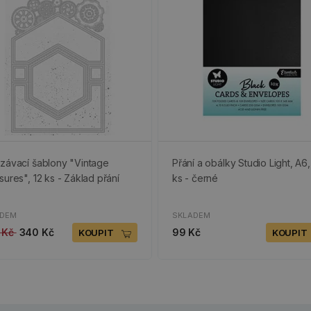
závací šablony "Vintage
Přání a obálky Studio Light, A6,
sures", 12 ks - Základ přání
ks - černé
ADEM
SKLADEM
 Kč
340 Kč
99 Kč
KOUPIT
KOUPIT