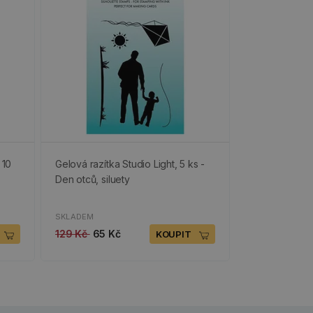
 10
Gelová razítka Studio Light, 5 ks -
Den otců, siluety
SKLADEM
129 Kč
65 Kč
KOUPIT