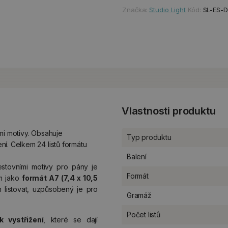
Značka:
Studio Light
Kód:
SL-ES-
Vlastnosti produktu
mi motivy. Obsahuje
Typ produktu
í. Celkem 24 listů formátu
Balení
stovními motivy pro pány je
Formát
om jako
formát A7 (7,4 x 10,5
 listovat, uzpůsobený je pro
Gramáž
Počet listů
 vystřižení
, které se dají