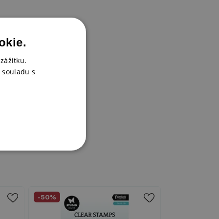
okie.
zážitku.
 souladu s
-50%