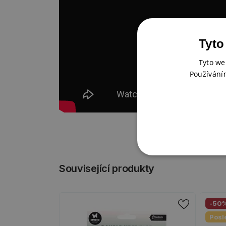
Tyto
Tyto we
Používání
Související produkty
-50
Posl