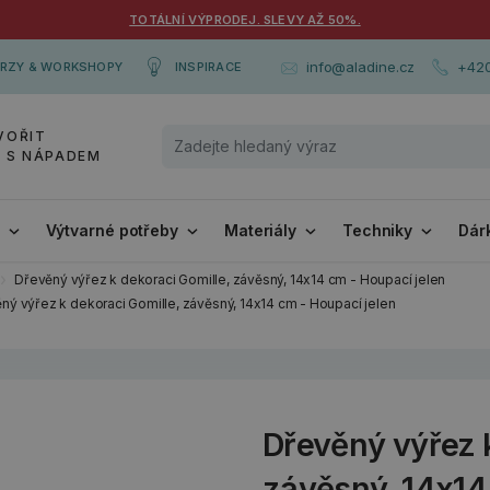
TOTÁLNÍ VÝPRODEJ. SLEVY AŽ 50%.
+420
info@aladine.cz
RZY & WORKSHOPY
INSPIRACE
VOŘIT
Y S NÁPADEM
i
Výtvarné potřeby
Materiály
Techniky
Dár
Dřevěný výřez k dekoraci Gomille, závěsný, 14x14 cm - Houpací jelen
ný výřez k dekoraci Gomille, závěsný, 14x14 cm - Houpací jelen
Dřevěný výřez k
závěsný, 14x14