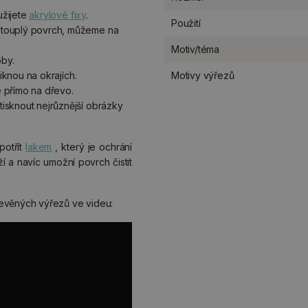
užijete
akrylové fixy
.
Použití
stouplý povrch, můžeme na
Motiv/téma
oby.
niknou na okrajích.
Motivy výřezů
 přímo na dřevo.
isknout nejrůznější obrázky
potřít
lakem
, který je ochrání
í a navíc umožní povrch čistit
evěných výřezů ve videu: