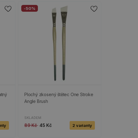
-50%
atný
Plochý zkosený štětec One Stroke
Angle Brush
SKLADEM
89 Kč
45 Kč
anty
2 varianty