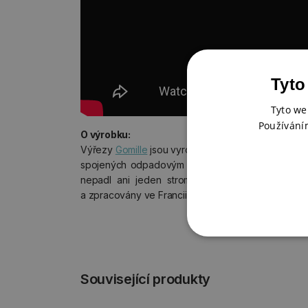
Tyto
Tyto we
Používání
O výrobku:
Výřezy
Gomille
jsou vyrobeny z MDF desky z jemn
spojených odpadovým rostlinným lepidlem – to z
nepadl ani jeden strom. Všechny materiály jsou
a zpracovány ve Francii, neobsahují formald
Související produkty