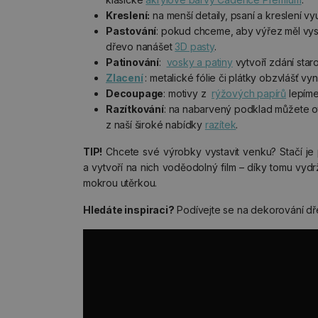
Kreslení:
na menší detaily, psaní a kreslení vy
Pastování
: pokud chceme, aby výřez měl vy
dřevo nanášet
3D pasty
.
Patinování
:
vosky a patiny
vytvoří zdání star
Zlacení
: metalické fólie či plátky obzvlášť vy
Decoupage
: motivy z
rýžových papírů
lepíme
Razítkování
: na nabarvený podklad můžete ot
z naší široké nabídky
razítek
.
TIP!
Chcete své výrobky vystavit venku? Stačí je 
a vytvoří na nich voděodolný film – díky tomu vydrž
mokrou utěrkou.
Hledáte inspiraci?
Podívejte se na dekorování dř