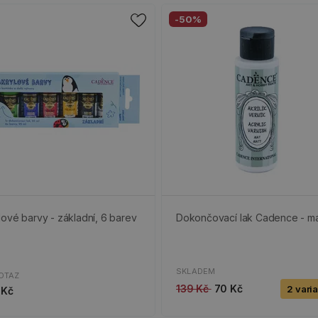
-50%
lové barvy - základní, 6 barev
Dokončovací lak Cadence - m
SKLADEM
OTAZ
139 Kč
70 Kč
2 vari
 Kč