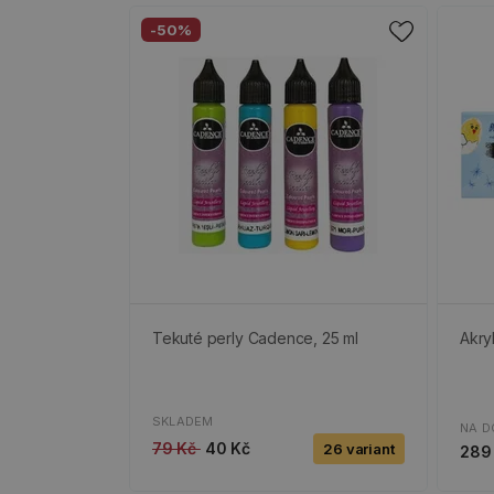
-50%
Tekuté perly Cadence, 25 ml
Akry
SKLADEM
NA D
79 Kč
40 Kč
26 variant
289