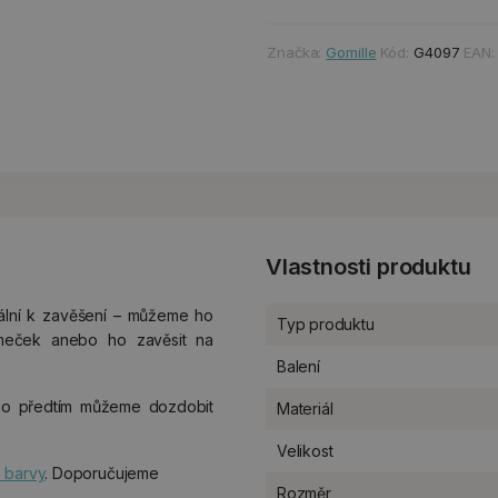
Značka:
Gomille
Kód:
G4097
EAN
Vlastnosti produktu
ální k zavěšení – můžeme ho
Typ produktu
omeček anebo ho zavěsit na
.
Balení
ho předtím můžeme dozdobit
Materiál
Velikost
 barvy
. Doporučujeme
Rozměr