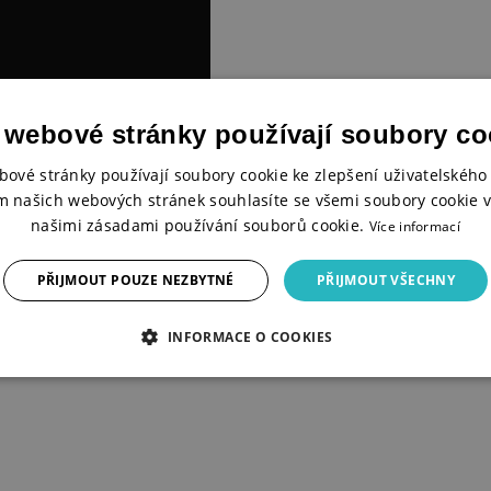
 webové stránky používají soubory co
bové stránky používají soubory cookie ke zlepšení uživatelského 
m našich webových stránek souhlasíte se všemi soubory cookie v
našimi zásadami používání souborů cookie.
Více informací
ých vláken zbytkového dřeva
namená, že na výrobu výřezů
PŘIJMOUT POUZE NEZBYTNÉ
PŘIJMOUT VŠECHNY
 čerpány z lokálních zdrojů
INFORMACE O COOKIES