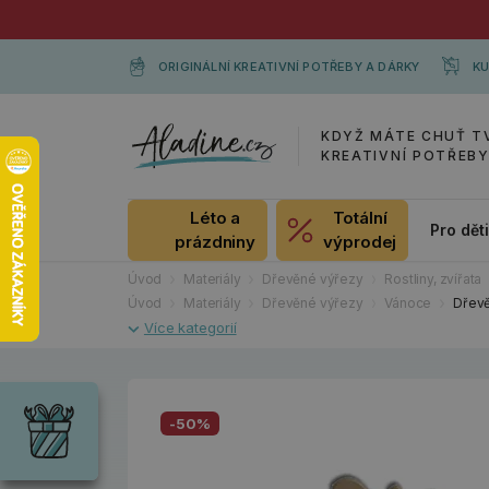
ORIGINÁLNÍ KREATIVNÍ POTŘEBY A DÁRKY
KU
KDYŽ MÁTE CHUŤ T
KREATIVNÍ POTŘEB
Léto a
Totální
Pro dět
prázdniny
výprodej
Úvod
Materiály
Dřevěné výřezy
Rostliny, zvířata
Úvod
Materiály
Dřevěné výřezy
Vánoce
Dřevě
Dárky
Wrendale
Designs
-50%
Chci si vybrat
Radost pro
každou
příležitost