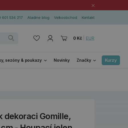
×
 601 534 217
Aladine blog
Velkoobchod
Kontakt
|
EUR
0 Kč
Kurzy
ky, sezóny & poukazy
Novinky
Značky
 dekoraci Gomille,
 cm - Houpací jelen