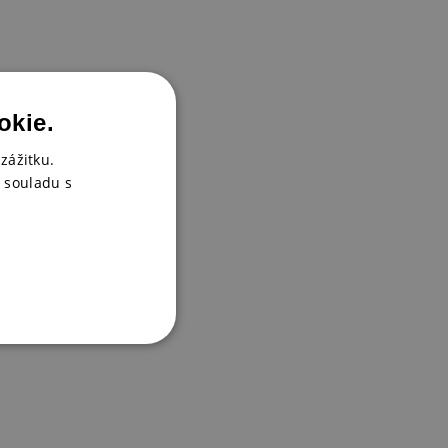
okie.
zážitku.
 souladu s