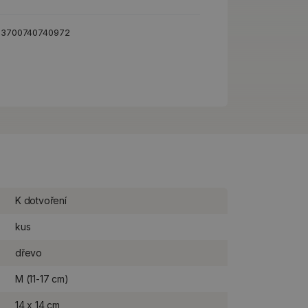
:
3700740740972
K dotvoření
kus
dřevo
M (11-17 cm)
14 x 14 cm