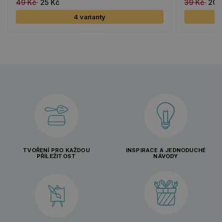
49 Kč
25 Kč
39 Kč
20 
4 varianty
TVOŘENÍ PRO KAŽDOU
INSPIRACE A JEDNODUCHÉ
PŘÍLEŽITOST
NÁVODY