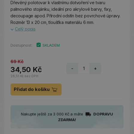
Dřevěný polotovar k vlastnímu dotvoření ve tvaru
palmového stojánku, ideální pro akrylové barvy, fixy,
decoupage apod. Přírodní odstín bez povrchové úpravy.
Rozměr 13 x 20 cm, tloušťka materiálu 6 mm.
Celý popis
Dostupnost:
SKLADEM
69 Kč
34,50 Kč
-
+
28,51 Kč bez DPH
Přidat do košíku
Nakupte ještě za 3 000 Kč a máte
DOPRAVU
ZDARMA!