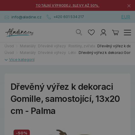
×
TOTÁLNÍ VÝPRODEJ. SLEVY AŽ 50%.
EUR
info@aladine.cz
+420 601 534 217
Úvod
Materiály
Dřevěné výřezy
Rostliny, zvířata
Dřevěný výřez k dekor
Úvod
Materiály
Dřevěné výřezy
Léto
Dřevěný výřez k dekoraci Gomill
Dřevěný výřez k dekoraci
Gomille, samostojící, 13x20
cm - Palma
-50%