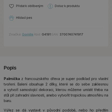
Přidat k oblíbeným
Dotaz k produktu
Hlídací pes
Značka:
Gomille
Kód:
G4191
EAN:
3700740741917
Popis
Palmička
z francouzského dřeva je super podklad pro vlastní
tvoření. Balení obsahuje 2 dílky, které se do sebe zaklesnou
a vytvoří samostojící dekoraci, kterou můžeme umístit třeba na
stůl při zahradní slavnosti, anebo vytvořit tropickou atmosféru na
baru.
Výřez se dá vystavit v původní podobě, nebo ho předtím