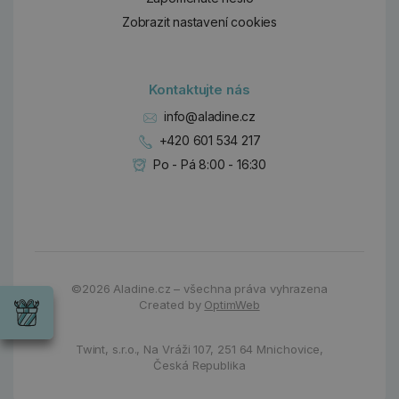
Zobrazit nastavení cookies
Kontaktujte nás
info@aladine.cz
+420 601 534 217
Po - Pá 8:00 - 16:30
Dárky
Wrendale
©2026
Aladine.cz – všechna práva vyhrazena
Designs
Created by
OptimWeb
Chci si vybrat
Radost pro
každou
Twint, s.r.o.,
Na Vráži 107
,
251 64 Mnichovice,
příležitost
Česká Republika