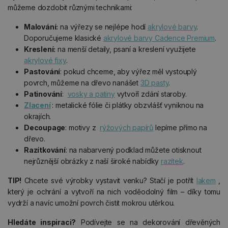
můžeme dozdobit různými technikami:
Malování:
na výřezy se nejlépe hodí
akrylové barvy
.
Doporučujeme klasické
akrylové barvy Cadence Premium
.
Kreslení:
na menší detaily, psaní a kreslení využijete
akrylové fixy
.
Pastování
: pokud chceme, aby výřez měl vystouplý
povrch, můžeme na dřevo nanášet
3D pasty
.
Patinování
:
vosky a patiny
vytvoří zdání staroby.
Zlacení
: metalické fólie či plátky obzvlášť vyniknou na
okrajích.
Decoupage
: motivy z
rýžových papírů
lepíme přímo na
dřevo.
Razítkování
: na nabarvený podklad můžete otisknout
nejrůznější obrázky z naší široké nabídky
razítek
.
TIP!
Chcete své výrobky vystavit venku? Stačí je potřít
lakem
,
který je ochrání a vytvoří na nich voděodolný film – díky tomu
vydrží a navíc umožní povrch čistit mokrou utěrkou.
Hledáte inspiraci?
Podívejte se na dekorování dřevěných