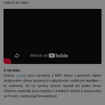
výřezů ve videu:
O výrobku:
Výřezy
Gomille
jsou vyrobeny z MDF desky z jemných vláken
zbytkového dřeva spojených odpadovým rostlinným lepidlem –
to znamená, že na výrobu výřezů nepadl ani jeden strom.
Všechny materiály jsou čerpány z lokálních zdrojů a zpracovány
ve Francii, neobsahují formaldehyd.