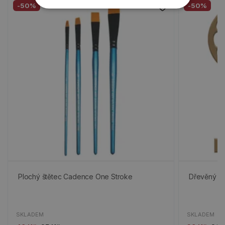
-50%
-50%
Plochý štětec Cadence One Stroke
Dřevěný vý
SKLADEM
SKLADEM