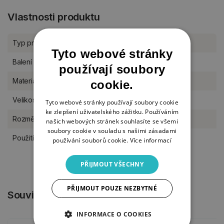
Vlastnosti produktu
Typ produktu
K dotvoření
Tyto webové stránky
Balení
kus
používají soubory
Materiál
dřevo
cookie.
Velikost
M (11-17 cm)
Tyto webové stránky používají soubory cookie
ke zlepšení uživatelského zážitku. Používáním
Rozměr
13 x 20 cm
našich webových stránek souhlasíte se všemi
soubory cookie v souladu s našimi zásadami
Použití
samostojící
používání souborů cookie.
Více informací
PŘIJMOUT VŠECHNY
PŘIJMOUT POUZE NEZBYTNÉ
Související produkty
INFORMACE O COOKIES