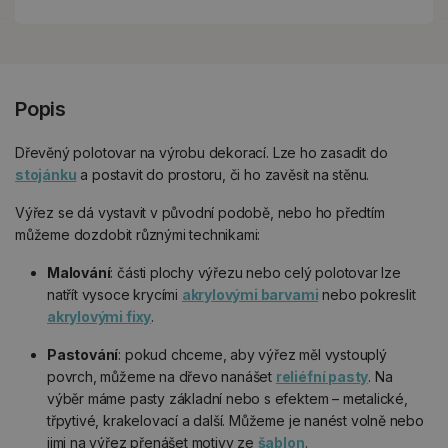
Popis
Dřevěný polotovar na výrobu dekorací. Lze ho zasadit do
stojánku
a postavit do prostoru, či ho zavěsit na stěnu.
Výřez se dá vystavit v původní podobě, nebo ho předtím
můžeme dozdobit různými technikami:
Malování
: části plochy výřezu nebo celý polotovar lze
natřít vysoce krycími
akrylovými barvami
nebo pokreslit
akrylovými fixy
.
Pastování
: pokud chceme, aby výřez měl vystouplý
povrch, můžeme na dřevo nanášet
reliéfní pasty
. Na
výběr máme pasty základní nebo s efektem – metalické,
třpytivé, krakelovací a další. Můžeme je nanést volně nebo
jimi na výřez přenášet motivy ze
šablon
.