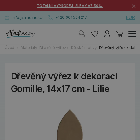
×
TOTÁLNÍ VÝPRODEJ. SLEVY AŽ 50%.
EUR
info@aladine.cz
+420 601 534 217
Úvod
Materiály
Dřevěné výřezy
Dětské motivy
Dřevěný výřez k dekora
Dřevěný výřez k dekoraci
Gomille, 14x17 cm - Lilie