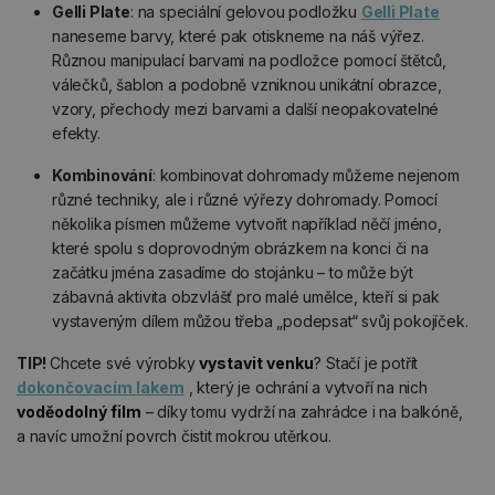
Gelli Plate
: na speciální gelovou podložku
Gelli Plate
naneseme barvy, které pak otiskneme na náš výřez.
Různou manipulací barvami na podložce pomocí štětců,
válečků, šablon a podobně vzniknou unikátní obrazce,
vzory, přechody mezi barvami a další neopakovatelné
efekty.
Kombinování
: kombinovat dohromady můžeme nejenom
různé techniky, ale i různé výřezy dohromady. Pomocí
několika písmen můžeme vytvořit například něčí jméno,
které spolu s doprovodným obrázkem na konci či na
začátku jména zasadíme do stojánku – to může být
zábavná aktivita obzvlášť pro malé umělce, kteří si pak
vystaveným dílem můžou třeba „podepsat“ svůj pokojíček.
TIP!
Chcete své výrobky
vystavit venku
? Stačí je potřít
dokončovacím lakem
, který je ochrání a vytvoří na nich
voděodolný film
– díky tomu vydrží na zahrádce i na balkóně,
a navíc umožní povrch čistit mokrou utěrkou.