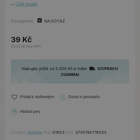
Celý popis
Dostupnost:
NA DOTAZ
39 Kč
32,23 Kč bez DPH
Nakupte ještě za 3 000 Kč a máte
DOPRAVU
ZDARMA!
Přidat k oblíbeným
Dotaz k produktu
Hlídací pes
Značka:
Gomille
Kód:
G1653
EAN:
3700740716533