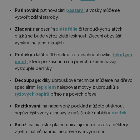
Patinování
: patinovacími
pastami
a vosky můžeme
vytvořit zdání staroby.
Zlacení
: nanesením
zlaté fólie
či tenoučkých zlatých
plátků se bude výřez zlatě lesknout. Zlacení obzvlášť
vynikne na jeho okrajích.
Perličky
: dalšího 3D efektu lze dosáhnout užitím
tekutých
perel
, které po zaschnutí na povrchu zanechávají
vystouplé perličky.
Decoupage
: díky ubrouskové technice můžeme na dřevo
speciálním
lepidlem
nalepovat motivy z ubrousků a
rýžových papírů
přímo na povrch dřeva.
Razítkování
: na nabarvený podklad můžete otisknout
nejrůznější vzory a motivy z naší široké nabídky
razítek
.
Koláž
: na malířské plátno namalujeme obrázek a některý
z jeho motivů nahradíme dřevěným výřezem.