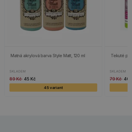
Matná akrylová barva Style Matt, 120 ml
Tekuté per
SKLADEM
SKLADEM
89 Kč
45 Kč
79 Kč
40 
45 variant